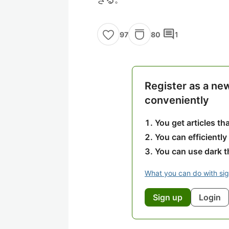
comment
80
1
97
Register as a ne
conveniently
You get articles t
You can efficiently
You can use dark 
What you can do with si
Sign up
Login