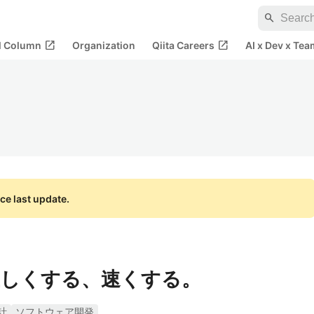
search
open_in_new
open_in_new
al Column
Organization
Qiita Careers
AI x Dev x Tea
ce last update.
正しくする、速くする。
計
ソフトウェア開発