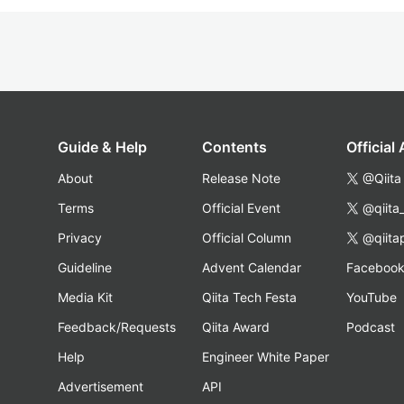
Guide & Help
Contents
Official
About
Release Note
@Qiita
Terms
Official Event
@qiita
Privacy
Official Column
@qiita
Guideline
Advent Calendar
Faceboo
Media Kit
Qiita Tech Festa
YouTube
Feedback/Requests
Qiita Award
Podcast
Help
Engineer White Paper
Advertisement
API