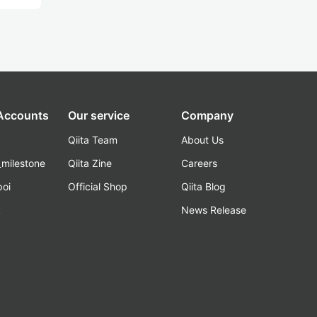
 Accounts
Our service
Company
Qiita Team
About Us
_milestone
Qiita Zine
Careers
poi
Official Shop
Qiita Blog
k
News Release