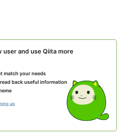
w user and use Qiita more
hat match your needs
 read back useful information
theme
gning up