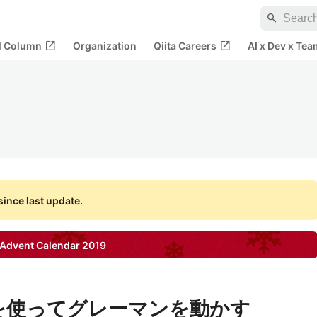
search
open_in_new
open_in_new
al Column
Organization
Qiita Careers
AI x Dev x Tea
ince last update.
Advent Calendar
2019
entを使ってグレーマンを動かす