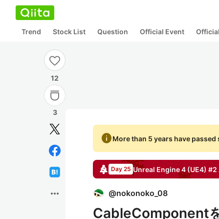
Trend
Stock List
Question
Official Event
Offici
12
3
info
More than 5 years have passed s
Unreal Engine 4 (UE4) #2
Day 25
more_horiz
@
nokonoko_08
CableCompon