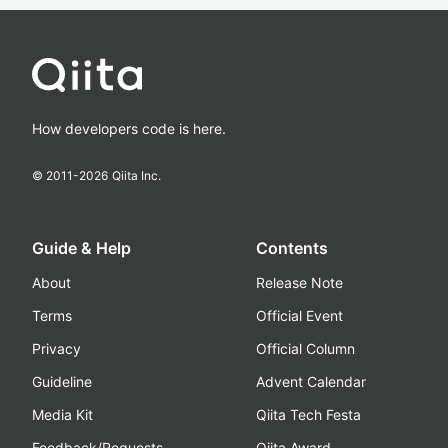
How developers code is here.
© 2011-
2026
Qiita Inc.
Guide & Help
Contents
About
Release Note
Terms
Official Event
Privacy
Official Column
Guideline
Advent Calendar
Media Kit
Qiita Tech Festa
Feedback/Requests
Qiita Award