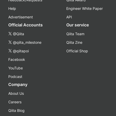
Help
Engineer White Paper
Advertisement
API
Official Accounts
Our service
@Qiita
Qiita Team
@qiita_milestone
Qiita Zine
@qiitapoi
Official Shop
Facebook
YouTube
Podcast
Company
About Us
Careers
Qiita Blog