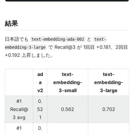
結果
日本語でも
と
text-embedding-ada-002
text-
で Recall@3 が 1回目 +0.181、2回目
embedding-3-large
+0.192 上昇しました。
ad
text-
text-
a
embedding-
embedding-
v2
3-small
3-large
#1
0.
Recall@
52
0.562
0.702
3 avg
1
#1
0.