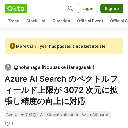
search
Login
Signup
Trend
Stock List
Question
Official Event
Official
info
More than 1 year has passed since last update.
@
nohanaga
(
Nobusuke Hanagasaki
)
Azure AI Search のベクトルフ
ィールド上限が 3072 次元に拡
張し精度の向上に対応
Azure
全文検索
AI
CognitiveSearch
AzureAISearch
6