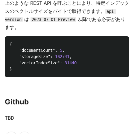
上のような REST API を呼ぶことにより、特定インデック
スのベクトルサイズをバイトで取得できます。
api-
は
以降である必要があり
version
2023-07-01-Preview
ます。
{
"documentCount"
:
5
,
"storageSize"
:
162741
,
"vectorIndexSize"
:
31440
}
Github
TBD