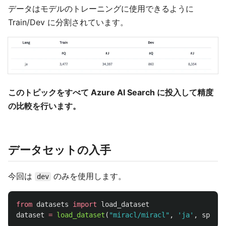
データはモデルのトレーニングに使用できるように
Train/Dev に分割されています。
このトピックをすべて Azure AI Search に投入して精度
の比較を行います。
データセットの入手
今回は
のみを使用します。
dev
from
datasets
import
load_dataset
dataset
=
load_dataset
(
"
miracl/miracl
"
,
'
ja
'
,
split
=