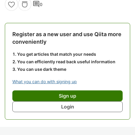
comment
0
Register as a new user and use Qiita more
conveniently
You get articles that match your needs
You can efficiently read back useful information
You can use dark theme
What you can do with signing up
Sign up
Login