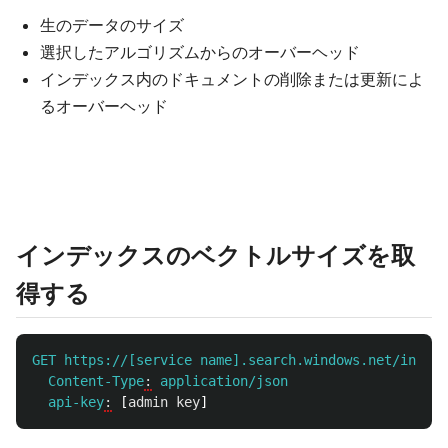
生のデータのサイズ
選択したアルゴリズムからのオーバーヘッド
インデックス内のドキュメントの削除または更新によ
るオーバーヘッド
インデックスのベクトルサイズを取
得する
GET https://[service name].search.windows.net/indexe
Content-Type
:
application/json
api-key
:
[
admin key
]