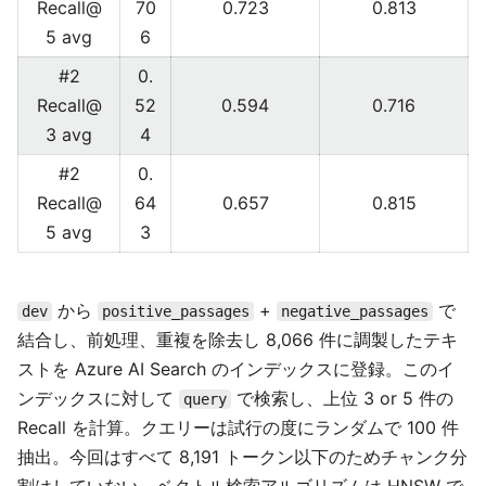
Recall@
70
0.723
0.813
5 avg
6
#2
0.
Recall@
52
0.594
0.716
3 avg
4
#2
0.
Recall@
64
0.657
0.815
5 avg
3
から
+
で
dev
positive_passages
negative_passages
結合し、前処理、重複を除去し 8,066 件に調製したテキ
ストを Azure AI Search のインデックスに登録。このイ
ンデックスに対して
で検索し、上位 3 or 5 件の
query
Recall を計算。クエリーは試行の度にランダムで 100 件
抽出。今回はすべて 8,191 トークン以下のためチャンク分