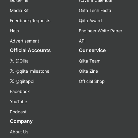
Guideline
Advent Calendar
Media Kit
Qiita Tech Festa
Feedback/Requests
Qiita Award
Help
Engineer White Paper
Advertisement
API
Official Accounts
Our service
@Qiita
Qiita Team
@qiita_milestone
Qiita Zine
@qiitapoi
Official Shop
Facebook
YouTube
Podcast
Company
About Us