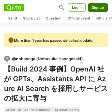
search
Login
Signup
Trend
Stock List
Question
Official Event
Official
info
More than 1 year has passed since last update.
@
nohanaga
(
Nobusuke Hanagasaki
)
【Build 2024 事例】OpenAI 社
が GPTs、Assistants API に Az
ure AI Search を採用しサービス
の拡大に寄与
Azure
AI
AzureCosmosDB
AzureAISearch