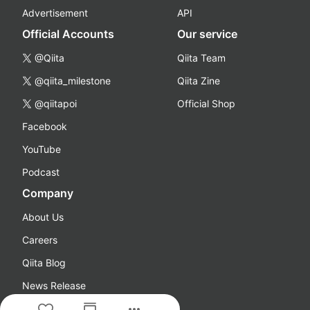
Advertisement
API
Official Accounts
Our service
@Qiita
Qiita Team
@qiita_milestone
Qiita Zine
@qiitapoi
Official Shop
Facebook
YouTube
Podcast
Company
About Us
Careers
Qiita Blog
News Release
more_horiz