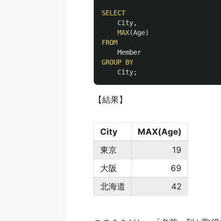
SELECT
City
,
MAX
(
Age
)
FROM
Member
GROUP
BY
City
;
【結果】
City
MAX(Age)
東京
19
大阪
69
北海道
42