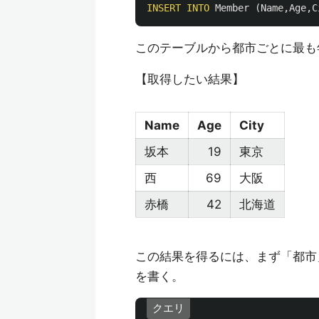
INSERT
INTO
Member
(
Name
,
Age
,
C
このテーブルから都市ごとに最も
【取得したい結果】
Name
Age
City
坂本
19
東京
西
69
大阪
赤橋
42
北海道
この結果を得るには、まず「都市
を書く。
クエリ