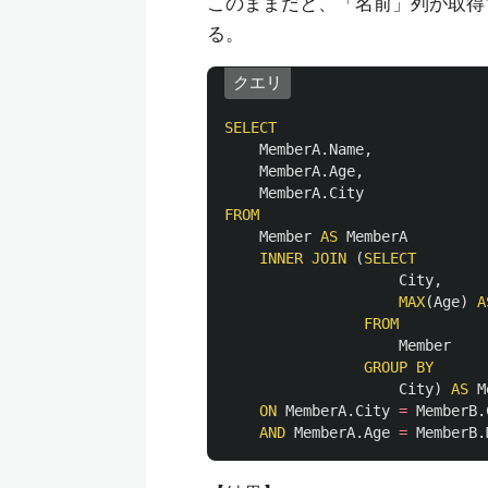
このままだと、「名前」列が取得
る。
クエリ
SELECT
MemberA
.
Name
,
MemberA
.
Age
,
MemberA
.
City
FROM
Member
AS
MemberA
INNER
JOIN
(
SELECT
City
,
MAX
(
Age
)
A
FROM
Member
GROUP
BY
City
)
AS
M
ON
MemberA
.
City
=
MemberB
.
AND
MemberA
.
Age
=
MemberB
.