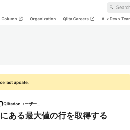
search
open_in_new
open_in_new
al Column
Organization
Qiita Careers
AI x Dev x Tea
ce last update.
Qiitadonユーザー会
とにある最大値の行を取得する