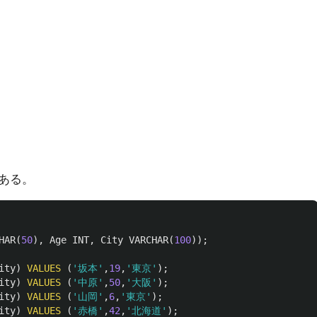
ある。
HAR
(
50
),
Age
INT
,
City
VARCHAR
(
100
));
ity
)
VALUES
(
'坂本'
,
19
,
'東京'
);
ity
)
VALUES
(
'中原'
,
50
,
'大阪'
);
ity
)
VALUES
(
'山岡'
,
6
,
'東京'
);
ity
)
VALUES
(
'赤橋'
,
42
,
'北海道'
);