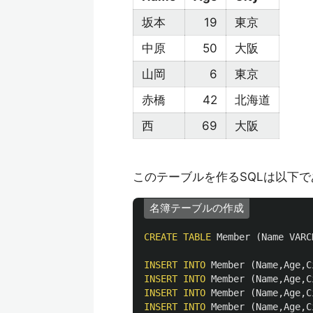
坂本
19
東京
中原
50
大阪
山岡
6
東京
赤橋
42
北海道
西
69
大阪
このテーブルを作るSQLは以下で
名簿テーブルの作成
CREATE
TABLE
Member
(
Name
VARC
INSERT
INTO
Member
(
Name
,
Age
,
C
INSERT
INTO
Member
(
Name
,
Age
,
C
INSERT
INTO
Member
(
Name
,
Age
,
C
INSERT
INTO
Member
(
Name
,
Age
,
C