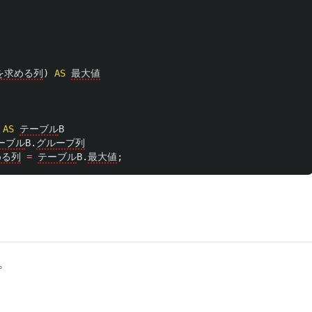
を求める列
)
AS
最大値
AS
テーブル
B
ーブル
B
.
グループ列
める列
=
テーブル
B
.
最大値
;
。