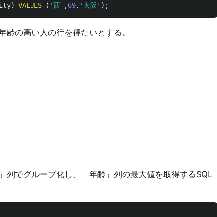
ity
)
VALUES
(
'西'
,
69
,
'大阪'
);
年齢の高い人の行を得たいとする。
」列でグループ化し、「年齢」列の最大値を取得するSQL