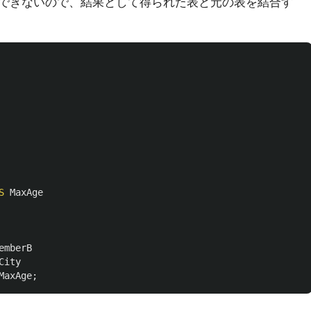
できないので、結果として得られた表と元の表を結合す
S
MaxAge
emberB
City
MaxAge
;