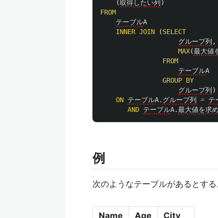
(
取得したい列
)
FROM
テーブル
A
INNER
JOIN
(
SELECT
グループ列
,
MAX
(
最大値
FROM
テーブル
A
GROUP
BY
グループ列
)
ON
テーブル
A
.
グループ列
=
テ
AND
テーブル
A
.
最大値を求
例
次のようなテーブルがあるとする
Name
Age
City