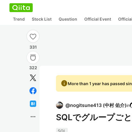
Trend
Stock List
Question
Official Event
Offici
331
322
info
More than 1 year has passed sin
@
nogitsune413
(
中村 佑介
)
in
SQLでグループご
more_horiz
SQL