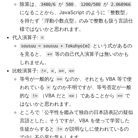
除算は、
が
、
が
3480/6
580
1200/580
2.068966
になることから、JavaScript のように「整数型」
を持たず「浮動小数点型」のみで整数も扱う言語仕
様ではないかと思われます。
代入演算子:
=
という式があるの
sousuu = sousuu + Tokuhyo[m]
を見ると、
等の自己代入演算子は無いのかも
+=
しれません。
比較演算子:
,
,
,
!=
<
>=
<=
等号が一般的な
なのか、それとも VBA 等で使
==
われている
なのか不明ですが、等号否定が一般
=
的な
（VBA だと
）であることから
で
!=
<>
==
はないかと思われます。
ところで「公平性を鑑みて独自の日本語表記の疑似
言語とした」そうですが、VBA を使って学習した
生徒からすると
が説明なしに使われているの
!=
で少し不公平な気もします。