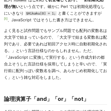
Hikaku
理が無い
という点です。確かに Perl では初期化処理なし
にいきなり
と書くことができますが
$Hikaku[0] = 1;
1
、JavaScript ではそうした書き方はできません。
よく見ると試作問題でもサンプル問題でも配列の変数名は
大文字で始まっているので、「大文字で始まる変数名は配
列であり、必要であれば初回アクセス時に自動初期化され
る。」という言語仕様なのかもしれません。ただ、
「JavaScript に変換して実行する」という作成方針の都
合上そうした言語仕様を採用してしまうと辛いので、「実
行前に配列っぽい変数名を調べ、あらかじめ初期化してお
く」という雑な対応をしました。
論理演算子「and」「or」「not」