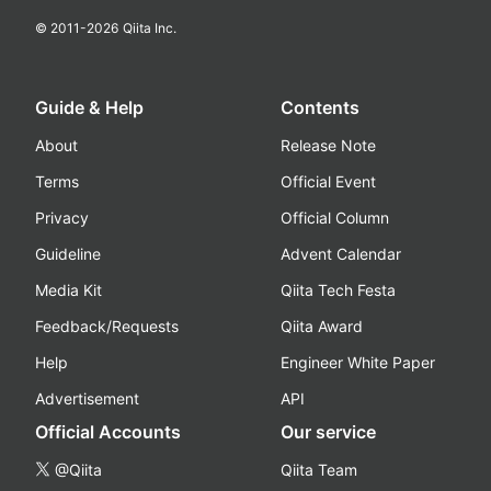
© 2011-
2026
Qiita Inc.
Guide & Help
Contents
About
Release Note
Terms
Official Event
Privacy
Official Column
Guideline
Advent Calendar
Media Kit
Qiita Tech Festa
Feedback/Requests
Qiita Award
Help
Engineer White Paper
Advertisement
API
Official Accounts
Our service
@Qiita
Qiita Team