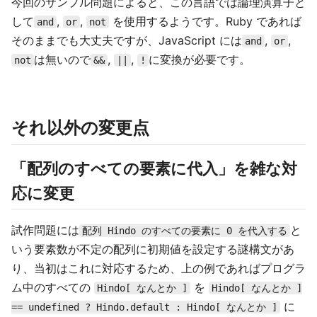
今回のサンプル問題によると、この言語では論理演算子と
して
,
,
を使用するようです。Ruby であれば
and
or
not
そのままでも大丈夫ですが、JavaScript には
,
,
and
or
は無いので
,
,
に変換が必要です。
not
&&
||
!
それ以外の変更点
「配列のすべての要素に代入」を雑な対
応に変更
試作問題には
と
配列 Hindo のすべての要素に 0 を代入する
いう要素数が不定の配列に初期値を設定する謎構文があ
り、当初はこれに対応するため、上の例であればプログラ
ム中のすべての
を
Hindo[ なんとか ]
Hindo[ なんとか ]
に
== undefined ? Hindo.default : Hindo[ なんとか ]