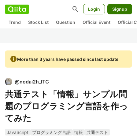
search
Login
Signup
Trend
Stock List
Question
Official Event
Official
info
More than 3 years have passed since last update.
@
nodai2h_ITC
共通テスト「情報」サンプル問
題のプログラミング言語を作っ
てみた
JavaScript
プログラミング言語
情報
共通テスト