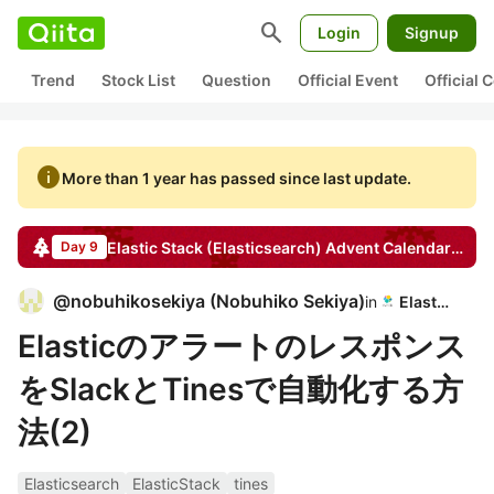
search
Login
Signup
Trend
Stock List
Question
Official Event
Official
info
More than 1 year has passed since last update.
Elastic Stack (Elasticsearch)
Advent Calendar
2024
Day 9
@
nobuhikosekiya
(
Nobuhiko Sekiya
)
in
Elastic
Elasticのアラートのレスポンス
をSlackとTinesで自動化する方
法(2)
Elasticsearch
ElasticStack
tines