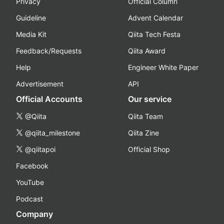
Privacy
Official Column
Guideline
Advent Calendar
Media Kit
Qiita Tech Festa
Feedback/Requests
Qiita Award
Help
Engineer White Paper
Advertisement
API
Official Accounts
Our service
@Qiita
Qiita Team
@qiita_milestone
Qiita Zine
@qiitapoi
Official Shop
Facebook
YouTube
Podcast
Company