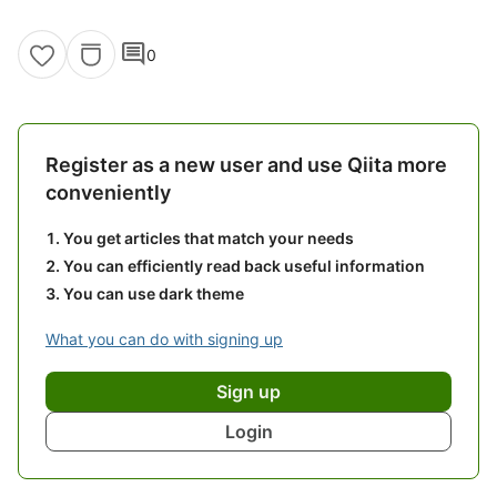
comment
0
Register as a new user and use Qiita more
conveniently
You get articles that match your needs
You can efficiently read back useful information
You can use dark theme
What you can do with signing up
Sign up
Login