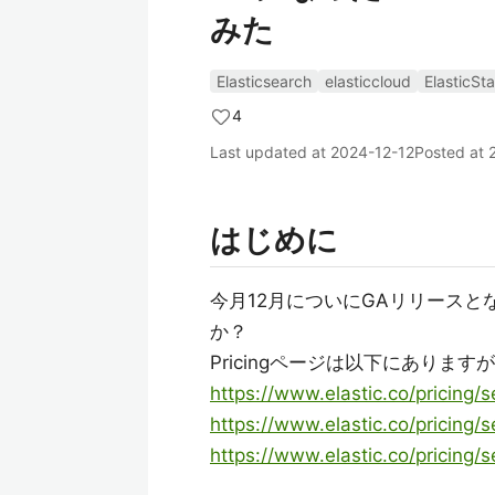
みた
Elasticsearch
elasticcloud
ElasticSt
4
Last updated at
2024-12-12
Posted at
はじめに
今月12月についにGAリリースとなったE
か？
Pricingページは以下にあり
https://www.elastic.co/pricing/
https://www.elastic.co/pricing/s
https://www.elastic.co/pricing/s