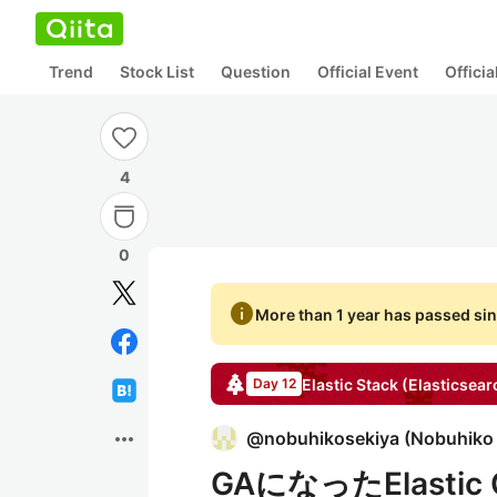
Trend
Stock List
Question
Official Event
Offici
4
0
info
More than 1 year has passed sin
Elastic Stack (Elasticsear
Day 12
more_horiz
@
nobuhikosekiya
(
Nobuhiko 
GAになったElastic 