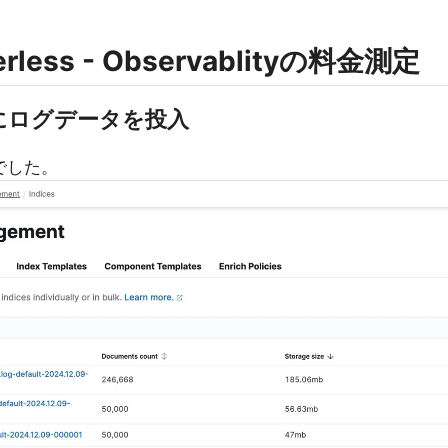
rverless - Observablityの料金測定
:40頃にログデータを投入
でした。