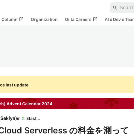
search
open_in_new
open_in_new
al Column
Organization
Qiita Careers
AI x Dev x Tea
ce last update.
ch)
Advent Calendar
2024
Sekiya
)
in
Elastic
Cloud Serverless の料金を測って