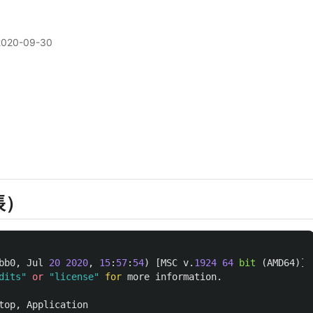
2020-09-30
帳）
bb0
,
Jul
20
2020
,
15
:
57
:
54
)
[
MSC
v
.
1924
64
bit 
(
AMD64
)]
dits
"
or
"
license
"
for
more
information
.
top
,
Application