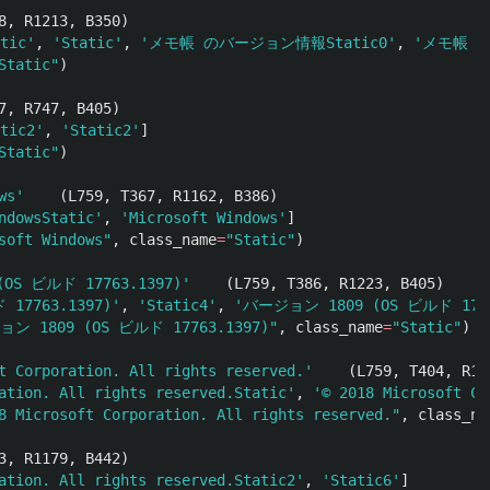
8
,
R1213
,
B350
)
tic
'
,
'
Static
'
,
'
メモ帳 のバージョン情報Static0
'
,
'
メモ帳 の
Static
"
)
7
,
R747
,
B405
)
ic2
'
,
'
Static2
'
]
Static
"
)
ws
'
(
L759
,
T367
,
R1162
,
B386
)
ndowsStatic
'
,
'
Microsoft Windows
'
]
soft Windows
"
,
class_name
=
"
Static
"
)
OS ビルド 17763.1397)
'
(
L759
,
T386
,
R1223
,
B405
)
17763.1397)
'
,
'
Static4
'
,
'
バージョン 1809 (OS ビルド 17763
ン 1809 (OS ビルド 17763.1397)
"
,
class_name
=
"
Static
"
)
t Corporation. All rights reserved.
'
(
L759
,
T404
,
R11
ation. All rights reserved.Static
'
,
'
© 2018 Microsoft Co
8 Microsoft Corporation. All rights reserved.
"
,
class_na
3
,
R1179
,
B442
)
ation. All rights reserved.Static2
'
,
'
Static6
'
]