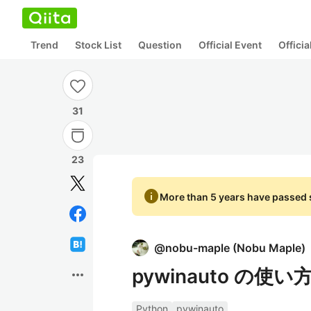
Trend
Stock List
Question
Official Event
Offici
31
23
info
More than 5 years have passed s
@
nobu-maple
(
Nobu Maple
)
pywinauto の使
more_horiz
Python
pywinauto