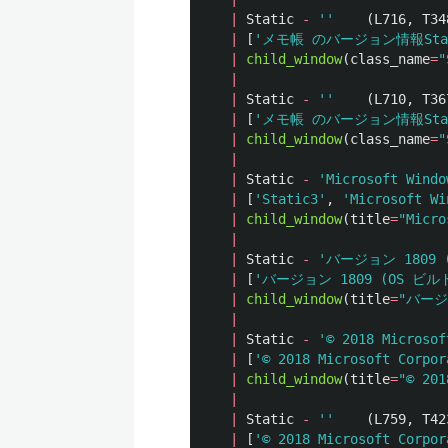
|
Static
-
''
(
L716
,
T34
|
[
'
メモ帳 のバージョン情報Sta
|
child_window
(
class_name
=
"
|
|
Static
-
''
(
L710
,
T36
|
[
'
メモ帳 のバージョン情報Stat
|
child_window
(
class_name
=
"
|
|
Static
-
'
Microsoft Windo
|
[
'
Static3
'
,
'
Microsoft Wi
|
child_window
(
title
=
"
Micro
|
|
Static
-
'
バージョン 1809 (
|
[
'
バージョン 1809 (OS ビルド 
|
child_window
(
title
=
"
バージョ
|
|
Static
-
'
© 2018 Microsof
|
[
'
© 2018 Microsoft Corpor
|
child_window
(
title
=
"
© 201
|
|
Static
-
''
(
L759
,
T42
|
[
'
© 2018 Microsoft Corpor