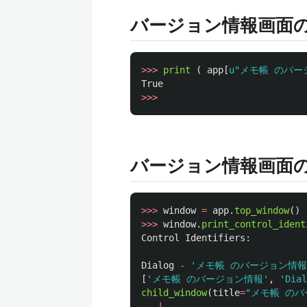
バージョン情報画面
>>>
print 
(
app
[
u
"
メモ帳 のバー
True
>>>
バージョン情報画面
>>>
window
=
app
.
top_window
()
>>>
window
.
print_control_ident
Control
Identifiers
:
Dialog
-
'
メモ帳 のバージョン情報
[
'
メモ帳 のバージョン情報
'
,
'
Dial
child_window
(
title
=
"
メモ帳 のバ
|