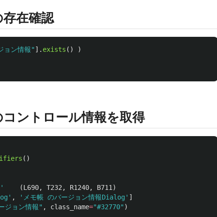
の存在確認
ジョン情報
"
].
exists
()
)
のコントロール情報を取得
ifiers
()
'
(
L690
,
T232
,
R1240
,
B711
)
og
'
,
'
メモ帳 のバージョン情報Dialog
'
]
ージョン情報
"
,
class_name
=
"
#32770
"
)