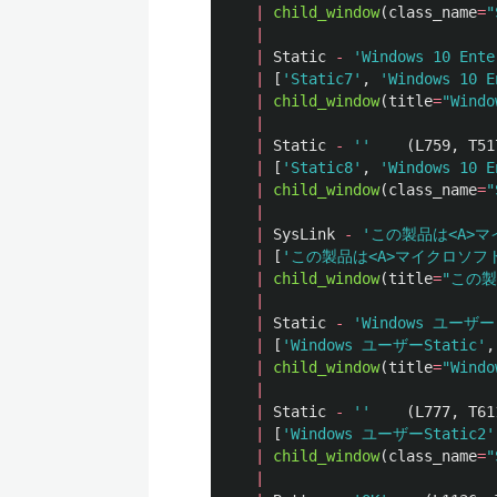
|
child_window
(
class_name
=
"
|
|
Static
-
'
Windows 1
|
[
'
Static7
'
,
'
Windows
|
child_window
(
title
=
"
Win
|
|
Static
-
''
(
L759
,
T51
|
[
'
Static8
'
,
'
Windows 
|
child_window
(
class_name
=
"
|
|
SysLink
-
'
この製品は<A>
|
[
'
この製品は<A>マイクロソフ
|
child_window
(
title
=
"
この製
|
|
Static
-
'
Windows ユーザー
|
[
'
Windows ユーザーStatic
'
,
|
child_window
(
title
=
"
Wind
|
|
Static
-
''
(
L777
,
T61
|
[
'
Windows ユーザーStatic2
'
|
child_window
(
class_name
=
"
|