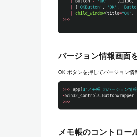
|
Button
-
'
OK
'
(
L1136
,
|
[
'
OKButton
'
,
'
OK
'
,
'
Butto
|
child_window
(
title
=
"
OK
"
,
>>>
バージョン情報画面
OK ボタンを押してバージョン情
>>>
app
[
u
"
メモ帳 のバージョン情報
<
win32_controls
.
ButtonWrapper
>>>
メモ帳のコントロー