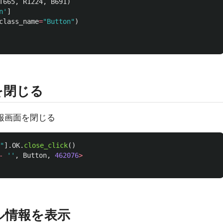
T665
,
R1224
,
B691
)
n
'
]
class_name
=
"
Button
"
)
を閉じる
報画面を閉じる
"
].
OK
.
close_click
()
-
''
,
Button
,
462076
>
ル情報を表示