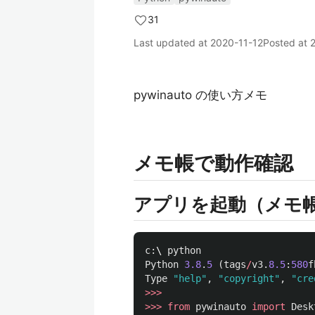
31
Last updated at
2020-11-12
Posted at
pywinauto の使い方メモ
メモ帳で動作確認
アプリを起動（メモ
c
:
\ 
python
Python
3.8
.
5
(
tags
/
v3
.
8.5
:
580
f
Type
"
help
"
,
"
copyright
"
,
"
cre
>>>
>>>
from
pywinauto
import
Desk