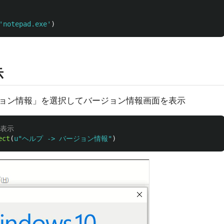
'
notepad.exe
'
)
示
ョン情報」を選択してバージョン情報画面を表示
ect
(
u
"
ヘルプ -> バージョン情報
"
)