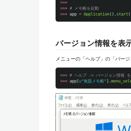
>>>
>>>
>>>
app
=
Application
().
start
(
バージョン情報を表
メニューの「ヘルプ」の「バージ
>>>
>>>
app
[
u
"
無題メモ帳
"
].
menu_sel