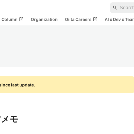
search
open_in_new
open_in_new
al Column
Organization
Qiita Careers
AI x Dev x Tea
ince last update.
い方メモ