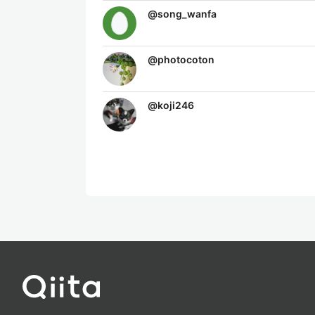
@
song_wanfa
@
photocoton
@
koji246