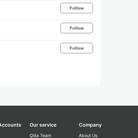
Follow
Follow
Follow
 Accounts
Our service
Company
Qiita Team
About Us