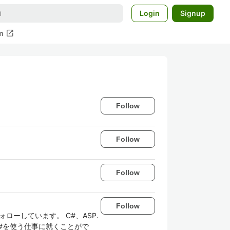
Login
Signup
open_in_new
m
Follow
Follow
Follow
Follow
ローしています。 C#、ASP.
eとC#を使う仕事に就くことがで