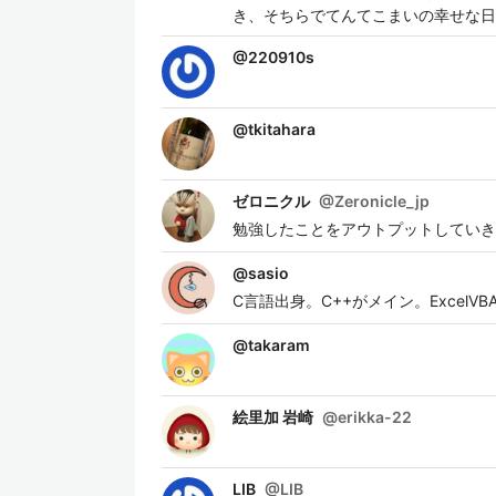
き、そちらでてんてこまいの幸せな日
@
220910s
@
tkitahara
ゼロニクル
@
Zeronicle_jp
勉強したことをアウトプットしていき
@
sasio
C言語出身。C++がメイン。Excel
@
takaram
絵里加 岩崎
@
erikka-22
LIB
@
LIB