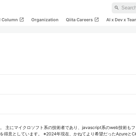
search
open_in_new
open_in_new
al Column
Organization
Qiita Careers
AI x Dev x Tea
主にマイクロソフト系の技術者であり、javascript系のweb技術もフォ
)での開発を得意としています。 ※2024年現在、かねてより希望だったAzur