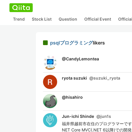
Trend
Stock List
Question
Official Event
Offici
psqlプログラミング
likers
@
CandyLemontea
ryota suzuki
@
suzuki_ryota
@
hisahiro
Jun-ichi Shinde
@
jun1s
福井県越前市在住のプログラマーです。 
NET Core MVC(.NET 6以降