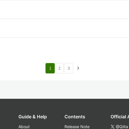
navigate_next
1
2
3
Guide & Help
Contents
Official
About
Release Note
@Qiita