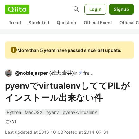
search
Login
Signup
Trend
Stock List
Question
Official Event
Official
info
More than 5 years have passed since last update.
@
noblejasper
(
雄大 岩井
)
in
freee
pyenvでvirtualenvしててPILが
インストール出来ない件
Python
MacOSX
pyenv
pyenv-virtualenv
31
Last updated at
2016-10-03
Posted at
2014-07-31