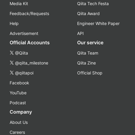
Media Kit
Qiita Tech Festa
Feedback/Requests
Qiita Award
Help
Engineer White Paper
Advertisement
API
Official Accounts
Our service
@Qiita
Qiita Team
@qiita_milestone
Qiita Zine
@qiitapoi
Official Shop
Facebook
YouTube
Podcast
Company
About Us
Careers