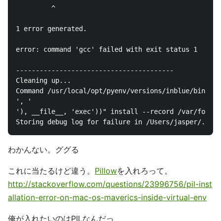
         ^

1 error generated.

error: command 'gcc' failed with exit status 1

----------------------------------------

Cleaning up...

Command /usr/local/opt/pyenv/versions/inblue/bin/pyt
', '

'), __file__, 'exec'))" install --record /var/folder
わかんない。ググる
これに当たるけど違う。
Pillow
を入れろって。
http://stackoverflow.com/questions/23996756/pil-inst
allation-error-on-mac-os-maverics-inside-virtual-env
俺が入れたいのはPILなんだっ