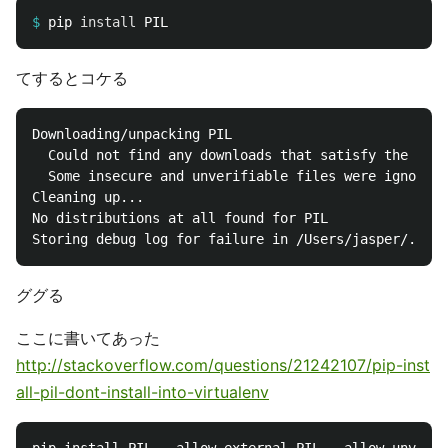
$
pip 
install 
てするとコケる
Downloading/unpacking PIL

  Could not find any downloads that satisfy the requ
  Some insecure and unverifiable files were ignored 
Cleaning up...

No distributions at all found for PIL

ググる
ここに書いてあった
http://stackoverflow.com/questions/21242107/pip-inst
all-pil-dont-install-into-virtualenv