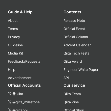
Guide & Help
Contents
About
Release Note
Terms
Official Event
Privacy
Official Column
Guideline
Advent Calendar
Media Kit
Qiita Tech Festa
Feedback/Requests
Qiita Award
Help
Engineer White Paper
Advertisement
API
Official Accounts
Our service
@Qiita
Qiita Team
@qiita_milestone
Qiita Zine
@qiitapoi
Official Shop