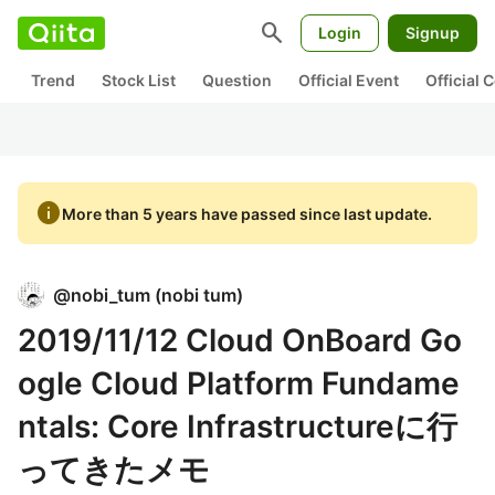
search
Login
Signup
Trend
Stock List
Question
Official Event
Official
info
More than 5 years have passed since last update.
@
nobi_tum
(
nobi tum
)
2019/11/12 Cloud OnBoard Go
ogle Cloud Platform Fundame
ntals: Core Infrastructureに行
ってきたメモ