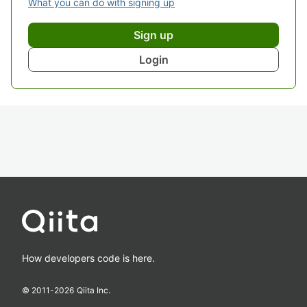
What you can do with signing up
Sign up
Login
How developers code is here.
© 2011-
2026
Qiita Inc.