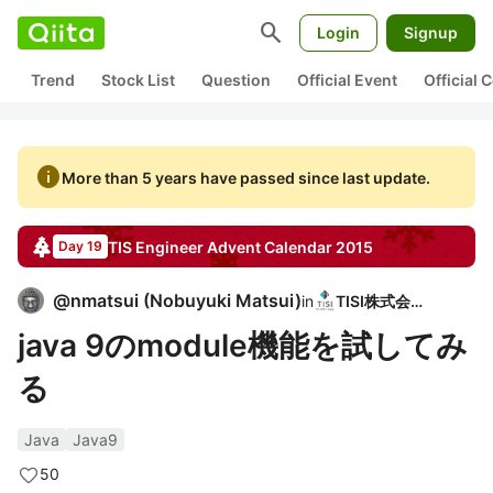
search
Login
Signup
Trend
Stock List
Question
Official Event
Official
info
More than 5 years have passed since last update.
TIS Engineer
Advent Calendar
2015
Day 19
@
nmatsui
(
Nobuyuki Matsui
)
in
TISI株式会社
java 9のmodule機能を試してみ
る
Java
Java9
50