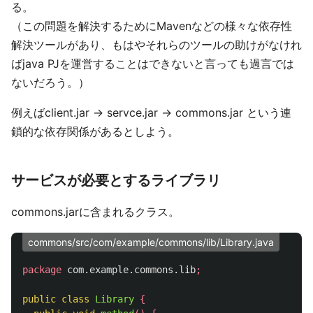
る。
（この問題を解決するためにMavenなどの様々な依存性
解決ツールがあり、もはやそれらのツールの助けがなけれ
ばjava PJを運営することはできないと言っても過言では
ないだろう。）
例えばclient.jar → servce.jar → commons.jar という連
鎖的な依存関係があるとしよう。
サービスが必要とするライブラリ
commons.jarに含まれるクラス。
commons/src/com/example/commons/lib/Library.java
package
com.example.commons.lib
;
public
class
Library
{