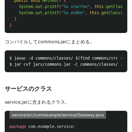
public
void
method
()
{
System
.
out
.
printf
(
"%s start%n"
,
this
.
getClass
().
System
.
out
.
printf
(
"%s end%n"
,
this
.
getClass
().
ge
}
}
コンパイルしてcommons.jarにまとめる。
$ javac -d commons/classes/ $(find commons/src -name
サービスのクラス
service.jarに含まれるクラス。
service/src/com/example/service/Gateway.java
package
com.example.service
;