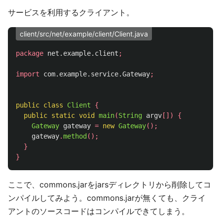
サービスを利用するクライアント。
client/src/net/example/client/Client.java
package
net.example.client
;
import
com.example.service.Gateway
;
public
class
Client
{
public
static
void
main
(
String
argv
[])
{
Gateway
gateway
=
new
Gateway
();
gateway
.
method
();
}
}
ここで、commons.jarをjarsディレクトリから削除してコ
ンパイルしてみよう。commons.jarが無くても、クライ
アントのソースコードはコンパイルできてしまう。