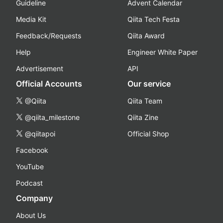
Guideline
Advent Calendar
Media Kit
Qiita Tech Festa
Feedback/Requests
Qiita Award
Help
Engineer White Paper
Advertisement
API
Official Accounts
Our service
@Qiita
Qiita Team
@qiita_milestone
Qiita Zine
@qiitapoi
Official Shop
Facebook
YouTube
Podcast
Company
About Us