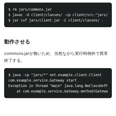
$ rm jars/commons.jar

$ javac -d client/classes/ -cp client/src:"jars/*" $
動作させる
commons.jarが無いため、当然ながら実行時例外で異常
終了する。
$ java -cp "jars/*" net.example.client.Client

com.example.service.Gateway start

Exception in thread "main" java.lang.NoClassDefFound