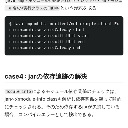
java -mp <モジュールが格納されたディレクトリ> -m <モジュ
という形式を取る。
ール名>/<実行クラスのFQDN>
$ java -mp mlibs -m client/net.example.client.Expect
com.example.service.Gateway start

com.example.service.util.Util start

com.example.service.util.Util end

case4 : jarの依存追跡の解決
によるモジュール依存関係のチェックは、
module-info
jar内のmodule-info.classも解析し依存関係を遡って静的
にチェックされる。そのため依存するjarが欠損している
場合、コンパイルエラーとして検出できる。