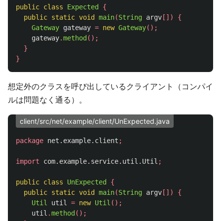
public
class
Expected
{
public
static
void
main
(
String
argv
[])
{
Gateway
gateway
=
new
Gateway
();
gateway
.
method
();
}
}
想定外のクラスを呼び出しているクライアント（コンパイ
ルは問題なく通る）。
client/src/net/example/client/UnExpected.java
package
net.example.client
;
import
com.example.service.util.Util
;
public
class
UnExpected
{
public
static
void
main
(
String
argv
[])
{
Util
util
=
new
Util
();
util
.
method
();