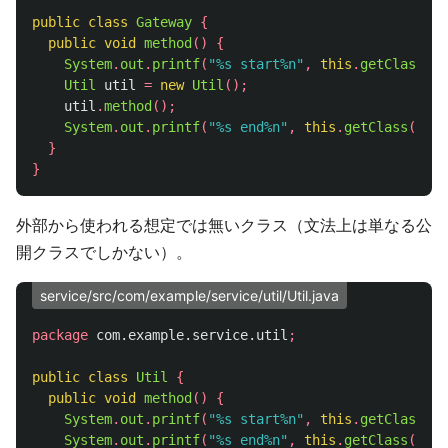
public
class
Gateway
{
public
void
method
()
{
System
.
out
.
printf
(
"%s start%n"
,
this
.
getClass
().
Util
util
=
new
Util
();
util
.
method
();
System
.
out
.
printf
(
"%s end%n"
,
this
.
getClass
().
ge
}
}
外部から使われる想定では無いクラス（文法上は単なる公
開クラスでしかない）。
service/src/com/example/service/util/Util.java
package
com.example.service.util
;
public
class
Util
{
public
void
method
()
{
System
.
out
.
printf
(
"%s start%n"
,
this
.
getClass
().
System
.
out
.
printf
(
"%s end%n"
,
this
.
getClass
().
ge