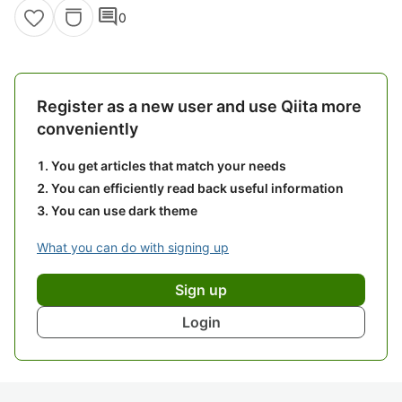
comment
0
Register as a new user and use Qiita more
conveniently
You get articles that match your needs
You can efficiently read back useful information
You can use dark theme
What you can do with signing up
Sign up
Login