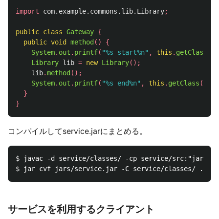
import
com.example.commons.lib.Library
;
public
class
Gateway
{
public
void
method
()
{
System
.
out
.
printf
(
"%s start%n"
,
this
.
getClass
().
Library
lib
=
new
Library
();
lib
.
method
();
System
.
out
.
printf
(
"%s end%n"
,
this
.
getClass
().
ge
}
}
コンパイルしてservice.jarにまとめる。
$ javac -d service/classes/ -cp service/src:"jars/*"
サービスを利用するクライアント