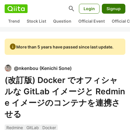
search
Login
Signup
Trend
Stock List
Question
Official Event
Official
info
More than 5 years have passed since last update.
@
nkenbou
(
Kenichi Sone
)
(改訂版) Docker でオフィシャ
ルな GitLab イメージと Redmin
e イメージのコンテナを連携さ
せる
Redmine
GitLab
Docker