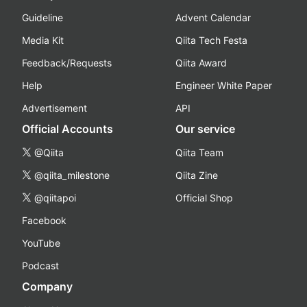
Guideline
Advent Calendar
Media Kit
Qiita Tech Festa
Feedback/Requests
Qiita Award
Help
Engineer White Paper
Advertisement
API
Official Accounts
Our service
@Qiita
Qiita Team
@qiita_milestone
Qiita Zine
@qiitapoi
Official Shop
Facebook
YouTube
Podcast
Company