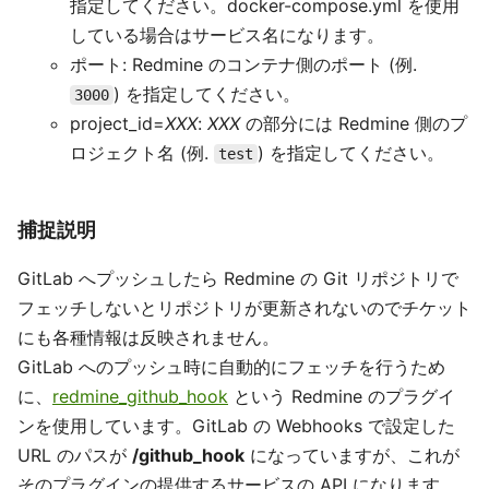
指定してください。docker-compose.yml を使用
している場合はサービス名になります。
ポート: Redmine のコンテナ側のポート (例.
) を指定してください。
3000
project_id=
XXX
:
XXX
の部分には Redmine 側のプ
ロジェクト名 (例.
) を指定してください。
test
捕捉説明
GitLab へプッシュしたら Redmine の Git リポジトリで
フェッチしないとリポジトリが更新されないのでチケット
にも各種情報は反映されません。
GitLab へのプッシュ時に自動的にフェッチを行うため
に、
redmine_github_hook
という Redmine のプラグイ
ンを使用しています。GitLab の Webhooks で設定した
URL のパスが
/github_hook
になっていますが、これが
そのプラグインの提供するサービスの API になります。