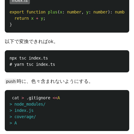
index.ts
export
function
plus
(
x
:
number
,
y
:
number
):
number
{
return
x
+
y
;
}
以下で変換できればok。
npx tsc index.ts

時に、色々含まれないようにする。
push
cat
>
 .gitignore 
<<
A
> node_modules/

> index.js

> coverage/
