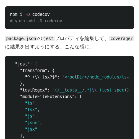
npm i 
-D
# yarn add -D codecov
の
プロパティを編集して、
package.json
jest
coverage/
に結果を出すようにする。こんな感じ。
"jest"
:
{
"transform"
:
{
"^.+\\.tsx?$"
:
"<rootDir>/node_modules/ts-jest
},
"testRegex"
:
"(/__tests__/.*|
\\
.(test|spec))
\\
.(
"moduleFileExtensions"
:
[
"ts"
,
"tsx"
,
"js"
,
"json"
,
"jsx"
],