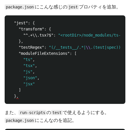
にこんな感じの
プロパティを追加。
package.json
jest
"jest"
:
{
"transform"
:
{
"^.+\\.tsx?$"
:
"<rootDir>/node_modules/ts-jest
},
"testRegex"
:
"(/__tests__/.*|
\\
.(test|spec))
\\
.(
"moduleFileExtensions"
:
[
"ts"
,
"tsx"
,
"js"
,
"json"
,
"jsx"
]
}
,
また、
の
で使えるようにする。
run-scripts
test
にこんなのを追記。
package.json