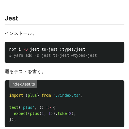
Jest
インストール。
npm i 
-D
# yarn add -D jest ts-jest @types/jest
通るテストを書く。
index.test.ts
import
{
plus
}
from
'
./index.ts
'
;
test
(
'
plus
'
,
()
=>
{
expect
(
plus
(
1
,
1
)).
toBe
(
2
);
});