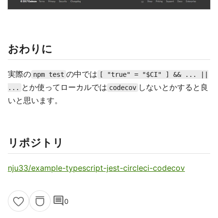
おわりに
実際の
の中では
npm test
[ "true" = "$CI" ] && ... ||
とか使ってローカルでは
しないとかすると良
...
codecov
いと思います。
リポジトリ
nju33/example-typescript-jest-circleci-codecov
comment
0