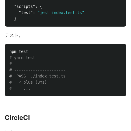
"scripts"
:
{
"test"
:
"jest index.test.ts"
}
テスト。
npm 
test
# yarn test
#
# ----------------------
#  PASS  ./index.test.ts
#   ✓ plus (3ms)
#     ...
CircleCI