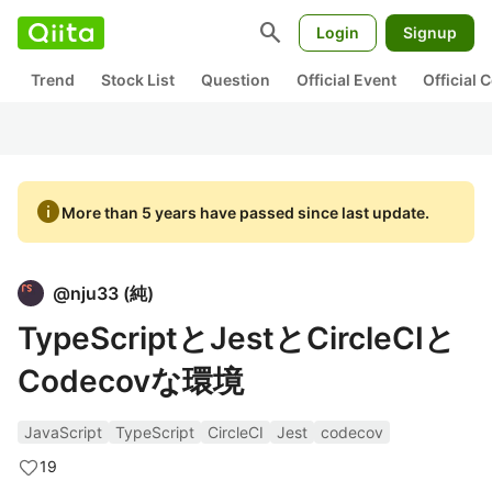
search
Login
Signup
Trend
Stock List
Question
Official Event
Official
info
More than 5 years have passed since last update.
@
nju33
(
純
)
TypeScriptとJestとCircleCIと
Codecovな環境
JavaScript
TypeScript
CircleCI
Jest
codecov
19