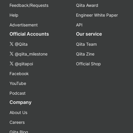
Feedback/Requests
Qiita Award
Help
Engineer White Paper
Advertisement
API
Official Accounts
Our service
@Qiita
Qiita Team
@qiita_milestone
Qiita Zine
@qiitapoi
Official Shop
Facebook
YouTube
Podcast
Company
About Us
Careers
Qiita Blog