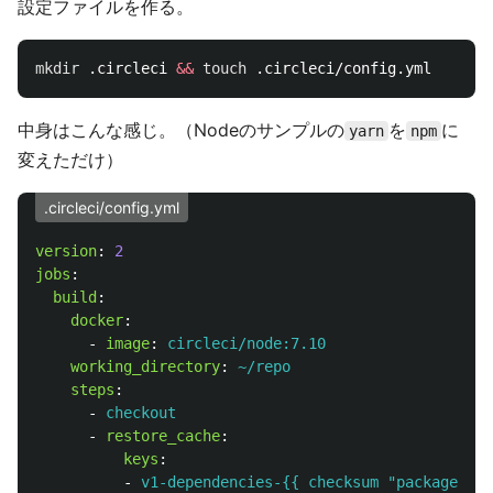
設定ファイルを作る。
mkdir
 .circleci 
&&
touch
中身はこんな感じ。（Nodeのサンプルの
を
に
yarn
npm
変えただけ）
.circleci/config.yml
version
:
2
jobs
:
build
:
docker
:
-
image
:
circleci/node:7.10
working_directory
:
~/repo
steps
:
-
checkout
-
restore_cache
:
keys
:
-
v1-dependencies-{{ checksum "package.jso