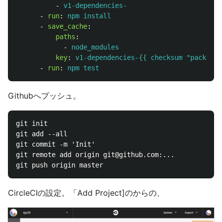
-
v1-dependencies-
-
run
:
npm install
-
save_cache
:
paths
:
-
node_modules
key
:
v1-dependencies-{{ checksum "package.
-
run
:
npm test
Githubへプッシュ。
git init

git add --all

git commit -m 'Init'

git remote add origin git@github.com:...

CircleCIの設定。「Add Project]のからの、