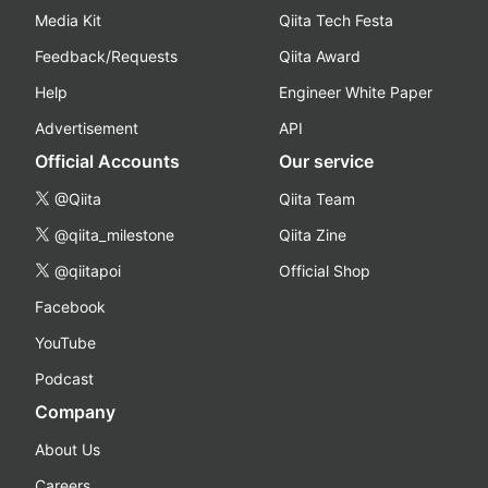
Media Kit
Qiita Tech Festa
Feedback/Requests
Qiita Award
Help
Engineer White Paper
Advertisement
API
Official Accounts
Our service
@Qiita
Qiita Team
@qiita_milestone
Qiita Zine
@qiitapoi
Official Shop
Facebook
YouTube
Podcast
Company
About Us
Careers