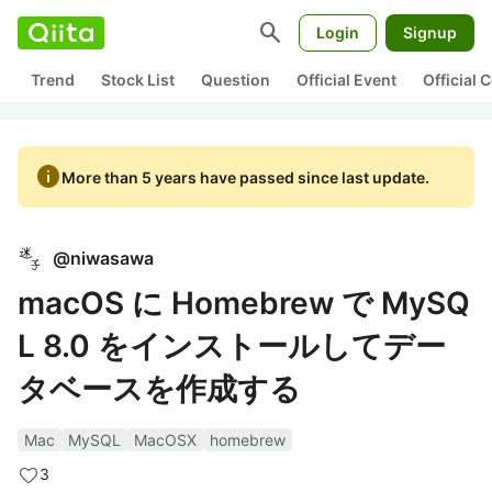
search
Login
Signup
Trend
Stock List
Question
Official Event
Official
info
More than 5 years have passed since last update.
@
niwasawa
macOS に Homebrew で MySQ
L 8.0 をインストールしてデー
タベースを作成する
Mac
MySQL
MacOSX
homebrew
3