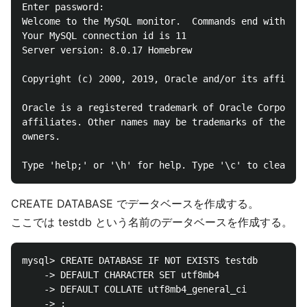
Enter password: 

Welcome to the MySQL monitor.  Commands end with ; o
Your MySQL connection id is 11

Server version: 8.0.17 Homebrew

Copyright (c) 2000, 2019, Oracle and/or its affiliat
Oracle is a registered trademark of Oracle Corporati
affiliates. Other names may be trademarks of their r
owners.

CREATE DATABASE でデータベースを作成する。
ここでは testdb という名前のデータベースを作成する。
mysql> CREATE DATABASE IF NOT EXISTS testdb

    -> DEFAULT CHARACTER SET utf8mb4

    -> DEFAULT COLLATE utf8mb4_general_ci

    -> ;
