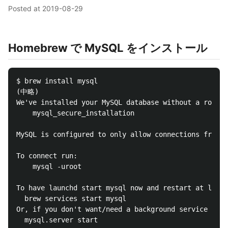
Posted at
2019-08-29
Homebrew で MySQL をインストール
$ brew install mysql

(中略)

We've installed your MySQL database without a root p
    mysql_secure_installation

MySQL is configured to only allow connections from l
To connect run:

    mysql -uroot

To have launchd start mysql now and restart at login
  brew services start mysql

Or, if you don't want/need a background service you 
  mysql.server start
