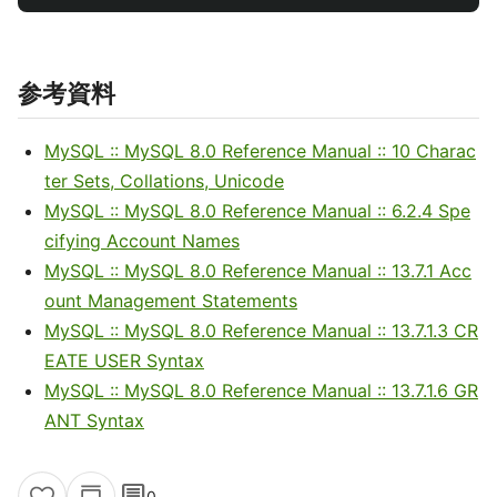
参考資料
MySQL :: MySQL 8.0 Reference Manual :: 10 Charac
ter Sets, Collations, Unicode
MySQL :: MySQL 8.0 Reference Manual :: 6.2.4 Spe
cifying Account Names
MySQL :: MySQL 8.0 Reference Manual :: 13.7.1 Acc
ount Management Statements
MySQL :: MySQL 8.0 Reference Manual :: 13.7.1.3 CR
EATE USER Syntax
MySQL :: MySQL 8.0 Reference Manual :: 13.7.1.6 GR
ANT Syntax
comment
0