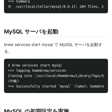
==> Summary

MySQL サーバを起動
brew services start mysql で MySQL サーバを起動す
る。
$ brew services start mysql

==> Tapping homebrew/services

Cloning into '/usr/local/Homebrew/Library/Taps/homeb
(中略)

MySQL の初期設定を実施