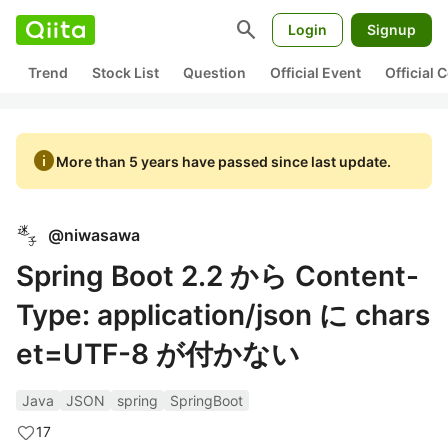
search
Login
Signup
Trend
Stock List
Question
Official Event
Official
info
More than 5 years have passed since last update.
@
niwasawa
Spring Boot 2.2 から Content-
Type: application/json に chars
et=UTF-8 が付かない
Java
JSON
spring
SpringBoot
17