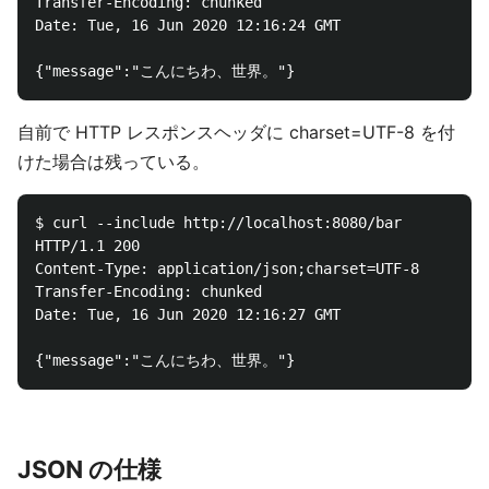
Transfer-Encoding: chunked

Date: Tue, 16 Jun 2020 12:16:24 GMT

自前で HTTP レスポンスヘッダに charset=UTF-8 を付
けた場合は残っている。
$ curl --include http://localhost:8080/bar

HTTP/1.1 200 

Content-Type: application/json;charset=UTF-8

Transfer-Encoding: chunked

Date: Tue, 16 Jun 2020 12:16:27 GMT

JSON の仕様