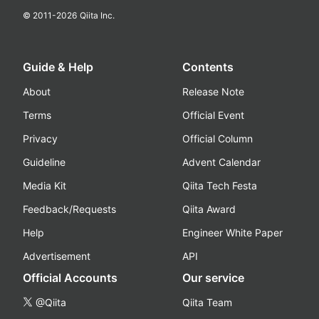
© 2011-
2026
Qiita Inc.
Guide & Help
Contents
About
Release Note
Terms
Official Event
Privacy
Official Column
Guideline
Advent Calendar
Media Kit
Qiita Tech Festa
Feedback/Requests
Qiita Award
Help
Engineer White Paper
Advertisement
API
Official Accounts
Our service
@Qiita
Qiita Team