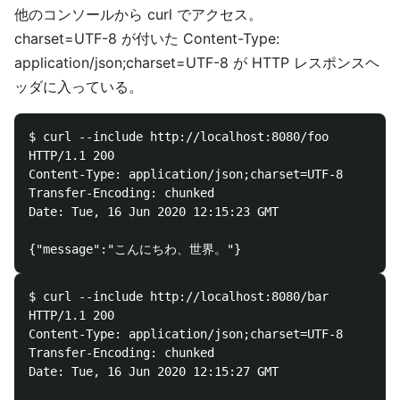
他のコンソールから curl でアクセス。
charset=UTF-8 が付いた Content-Type:
application/json;charset=UTF-8 が HTTP レスポンスヘ
ッダに入っている。
$ curl --include http://localhost:8080/foo

HTTP/1.1 200 

Content-Type: application/json;charset=UTF-8

Transfer-Encoding: chunked

Date: Tue, 16 Jun 2020 12:15:23 GMT

$ curl --include http://localhost:8080/bar

HTTP/1.1 200 

Content-Type: application/json;charset=UTF-8

Transfer-Encoding: chunked

Date: Tue, 16 Jun 2020 12:15:27 GMT
