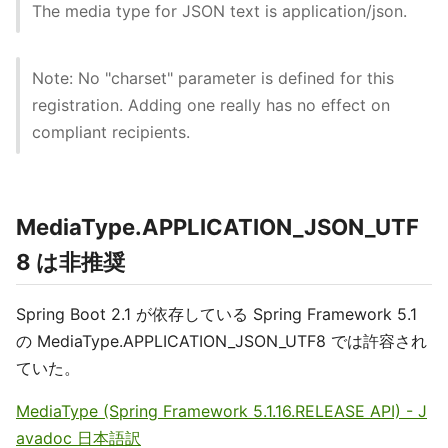
The media type for JSON text is application/json.
Note: No "charset" parameter is defined for this
registration. Adding one really has no effect on
compliant recipients.
MediaType.APPLICATION_JSON_UTF
8 は非推奨
Spring Boot 2.1 が依存している Spring Framework 5.1
の MediaType.APPLICATION_JSON_UTF8 では許容され
ていた。
MediaType (Spring Framework 5.1.16.RELEASE API) - J
avadoc 日本語訳