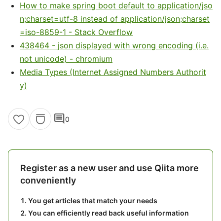
How to make spring boot default to application/jso
n;charset=utf-8 instead of application/json;charset
=iso-8859-1 - Stack Overflow
438464 - json displayed with wrong encoding (i.e.
not unicode) - chromium
Media Types (Internet Assigned Numbers Authorit
y)
comment
0
Register as a new user and use Qiita more
conveniently
You get articles that match your needs
You can efficiently read back useful information