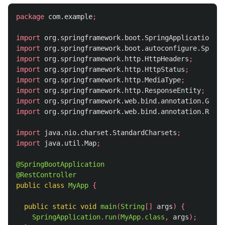
package
com.example
;
import
org.springframework.boot.SpringApplication
;
import
org.springframework.boot.autoconfigure.Spring
import
org.springframework.http.HttpHeaders
;
import
org.springframework.http.HttpStatus
;
import
org.springframework.http.MediaType
;
import
org.springframework.http.ResponseEntity
;
import
org.springframework.web.bind.annotation.GetMa
import
org.springframework.web.bind.annotation.RestC
import
java.nio.charset.StandardCharsets
;
import
java.util.Map
;
@SpringBootApplication
@RestController
public
class
MyApp
{
public
static
void
main
(
String
[]
args
)
{
SpringApplication
.
run
(
MyApp
.
class
,
args
);