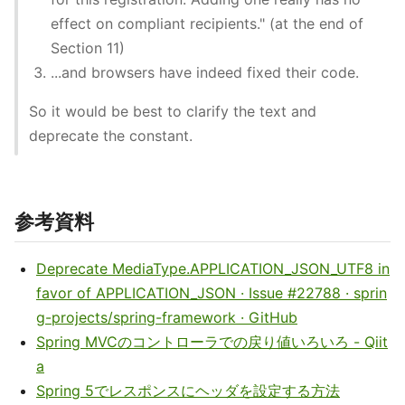
effect on compliant recipients." (at the end of
Section 11)
...and browsers have indeed fixed their code.
So it would be best to clarify the text and
deprecate the constant.
参考資料
Deprecate MediaType.APPLICATION_JSON_UTF8 in
favor of APPLICATION_JSON · Issue #22788 · sprin
g-projects/spring-framework · GitHub
Spring MVCのコントローラでの戻り値いろいろ - Qiit
a
Spring 5でレスポンスにヘッダを設定する方法