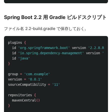
Spring Boot 2.2 用 Gradle ビルドスクリプト
ファイル名 2.2-build.gradle で保存しておく。
plugins
{
id
'org.springframework.boot'
version
'2.2.8.RELEA
id
'io.spring.dependency-management'
version
'1.0.
id
'java'
}
group
=
'com.example'
version
=
'0.0.1'
sourceCompatibility
=
'11'
repositories
{
mavenCentral
()
}