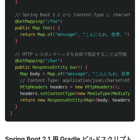
}
// Spring Boot 2.2 から Content-Type に charset=
@GetMapping
(
"/foo"
)
public
Map
foo
()
{
return
Map
.
of
(
"message"
,
"こんにちわ、世界。"
);
}
// HTTP レスポンスヘッダを自前で指定することは可能
@GetMapping
(
"/bar"
)
public
ResponseEntity
bar
()
{
Map
body
=
Map
.
of
(
"message"
,
"こんにちわ、世界。"
)
// Content-Type: application/json;charset=UTF
HttpHeaders
headers
=
new
HttpHeaders
();
headers
.
setContentType
(
new
MediaType
(
MediaType
.
A
return
new
ResponseEntity
<
Map
>(
body
,
headers
,
Ht
}
}
Spring Boot 2.1 用 Gradle ビルドスクリプト