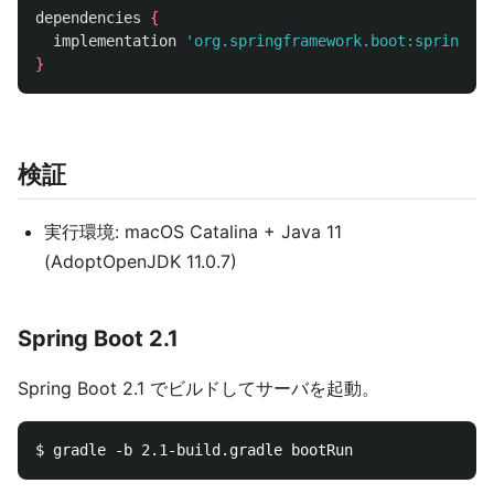
dependencies
{
implementation
'org.springframework.boot:spring-bo
}
検証
実行環境: macOS Catalina + Java 11
(AdoptOpenJDK 11.0.7)
Spring Boot 2.1
Spring Boot 2.1 でビルドしてサーバを起動。