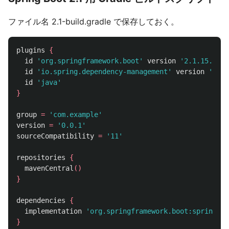
ファイル名 2.1-build.gradle で保存しておく。
plugins
{
id
'org.springframework.boot'
version
'2.1.15.RELE
id
'io.spring.dependency-management'
version
'1.0.
id
'java'
}
group
=
'com.example'
version
=
'0.0.1'
sourceCompatibility
=
'11'
repositories
{
mavenCentral
()
}
dependencies
{
implementation
'org.springframework.boot:spring-bo
}