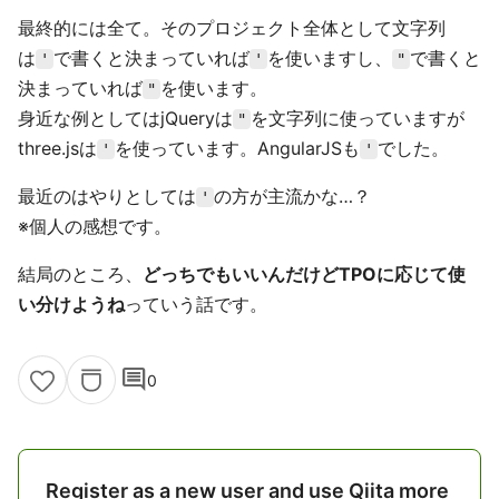
最終的には全て。そのプロジェクト全体として文字列
は
で書くと決まっていれば
を使いますし、
で書くと
'
'
"
決まっていれば
を使います。
"
身近な例としてはjQueryは
を文字列に使っていますが
"
three.jsは
を使っています。AngularJSも
でした。
'
'
最近のはやりとしては
の方が主流かな…？
'
※個人の感想です。
結局のところ、
どっちでもいいんだけどTPOに応じて使
い分けようね
っていう話です。
comment
0
Register as a new user and use Qiita more