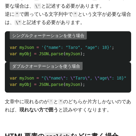
要な場合は、
と記述する必要があります。
\'
逆に
で囲っている文字列中で
という文字が必要な場合
"
"
は、
と記述する必要があります。
\"
シングルクォーテーションを使う場合
var
myJson
=
'
{"name": "Taro", "age": 18}
'
;
var
myObj
=
JSON
.
parse
(
myJson
);
ダブルクオーテーションを使う場合
var
myJson
=
"
{
\"
name
\"
: 
\"
Taro
\"
, 
\"
age
\"
: 18}
"
;
var
myObj
=
JSON
.
parse
(
myJson
);
文章中に現れるのが
と
のどちらか片方しかないのであ
'
"
れば、
現れない方で囲う
と読みやすくなります。