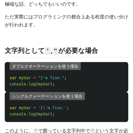
極端な話、どっちでもいいのです。
ただ実際にはプログラミングの都合上ある程度の使い分け
が行われます。
文字列として
,
が必要な場合
'
"
ダブルクオーテーションを使う場合
var
myVar
=
"
I'm fine.
"
;
console
.
log
(
myVar
);
シングルクォーテーションを使う場合
var
myVar
=
'
I
\'
m fine.
'
;
console
.
log
(
myVar
);
このように、
で囲っている文字列中で
という文字が必
'
'