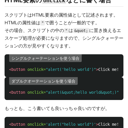
HTML要素の
などに書く場合
onclick
スクリプトはHTML要素の属性値として記述されます。
HTMLの属性値は
で囲うことが一般的です。
"
その場合、スクリプトの中の
は
に置き換えるエ
"
&quot;
スケープ処理が必要になりますので、シングルクォーテー
ションの方が見やすくなります。
シングルクォーテーションを使う場合
<button
onclick=
"alert('hello world')"
>
Click me!
</bu
ダブルクオーテーションを使う場合
<button
onclick=
"alert(&quot;hello world&quot;)"
>
Cli
もっとも、こう書いても良いっちゃ良いのですが。
<button
onclick=
'alert("hello world")'
>
Click me!
</bu