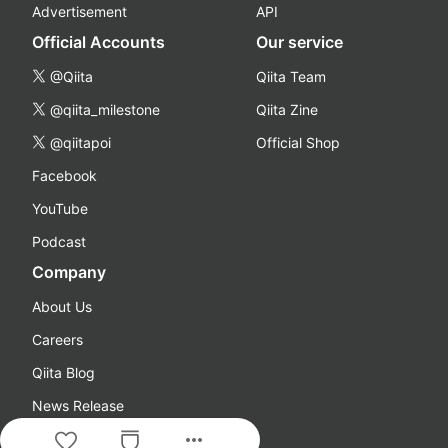
Advertisement
API
Official Accounts
Our service
@Qiita
Qiita Team
@qiita_milestone
Qiita Zine
@qiitapoi
Official Shop
Facebook
YouTube
Podcast
Company
About Us
Careers
Qiita Blog
News Release
more_horiz