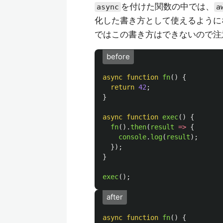
を付けた関数の中では、
async
a
化した書き方として使えるようにな
ではこの書き方はできないので注
before
async
function
fn
()
{
return
42
;
}
async
function
exec
()
{
fn
().
then
(
result
=>
{
console
.
log
(
result
);
});
}
exec
();
after
async
function
fn
()
{