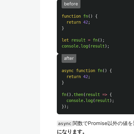
before
function
fn
()
{
return
42
;
}
let
result
=
fn
();
console
.
log
(
result
);
after
async
function
fn
()
{
return
42
;
}
fn
().
then
(
result
=>
{
console
.
log
(
result
);
});
関数でPromise以外の値
async
になります。