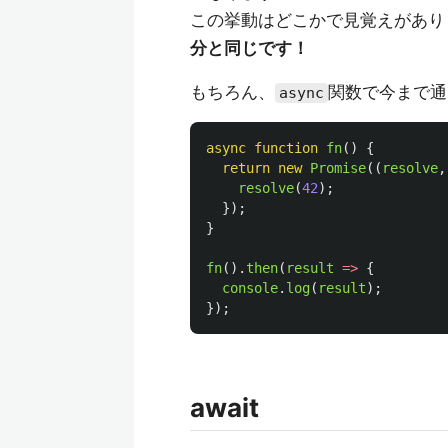
この挙動はどこかで見覚えがあり
分と同じです！
もちろん、
関数で今まで通
async
async
function
fn
()
{
return
new
Promise
((
resolve
,
resolve
(
42
);
});
}
fn
().
then
(
result
=>
{
console
.
log
(
result
);
});
await