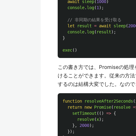
await
sleep
(
1000
)
console
.
log
(
1
);
// 非同期の結果を受け取る
let
result
=
await
sleep
(
200
console
.
log
(
result
);
}
exec
()
この書き方では、Promiseの
けることができます。従来の方法
するのは結構大変でした。なので
function
resolveAfter2Seconds
(
return
new
Promise
(
resolve
=
setTimeout
(()
=>
{
resolve
(
x
);
},
2000
);
});