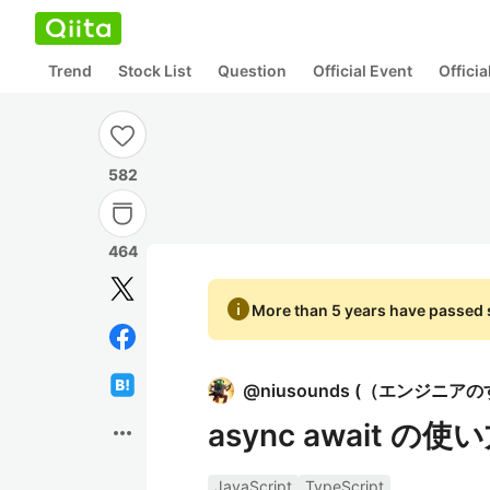
Trend
Stock List
Question
Official Event
Offici
582
464
info
More than 5 years have passed s
@
niusounds
(
（エンジニアのす
async await の使
more_horiz
JavaScript
TypeScript