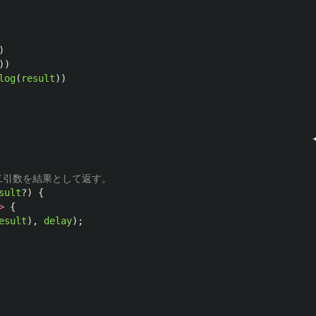
)
))
log
(
result
))
第二引数を結果として返す。
sult
?)
{
>
{
esult
),
delay
);