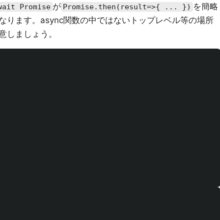
が
を簡略
wait Promise
Promise.then(result=>{ ... })
ります。async関数の中ではないトップレベル等の場所
意しましょう。