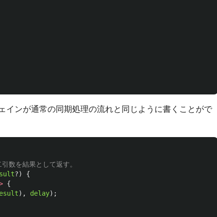
n()のチェインが通常の同期処理の流れと同じように書くことがで
第二引数を結果として返す。
sult
?)
{
>
{
esult
),
delay
);