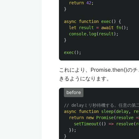
return
42
;
}
async
function
exec
()
{
let
result
=
await
fn
();
console
.
log
(
result
);
}
exec
();
これにより、Promise.the
きるようになります。
before
// delayミリ秒待機する。任意の
async
function
sleep
(
delay
,
re
return
new
Promise
(
resolve
=
setTimeout
(()
=>
resolve
(
r
});
}