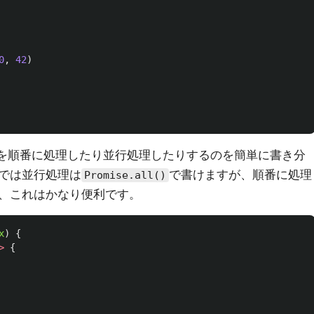
0
,
42
)
処理を順番に処理したり並行処理したりするのを簡単に書き分
では並行処理は
で書けますが、順番に処理
Promise.all()
、これはかなり便利です。
x
)
{
>
{