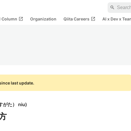
search
open_in_new
open_in_new
al Column
Organization
Qiita Careers
AI x Dev x Tea
ince last update.
がた） niu
)
い方