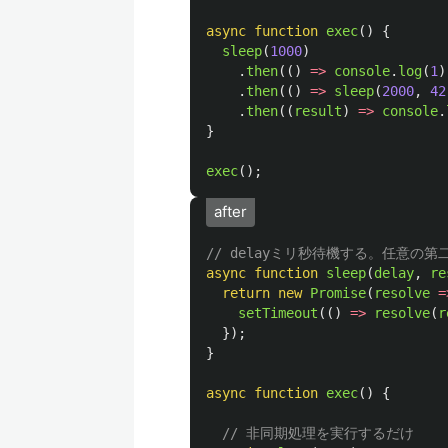
async
function
exec
()
{
sleep
(
1000
)
.
then
(()
=>
console
.
log
(
1
)
.
then
(()
=>
sleep
(
2000
,
42
.
then
((
result
)
=>
console
.
}
exec
();
after
// delayミリ秒待機する。任意の
async
function
sleep
(
delay
,
re
return
new
Promise
(
resolve
=
setTimeout
(()
=>
resolve
(
r
});
}
async
function
exec
()
{
// 非同期処理を実行するだけ