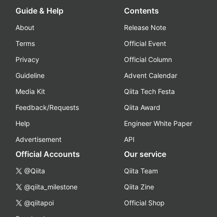
Guide & Help
Contents
About
Release Note
Terms
Official Event
Privacy
Official Column
Guideline
Advent Calendar
Media Kit
Qiita Tech Festa
Feedback/Requests
Qiita Award
Help
Engineer White Paper
Advertisement
API
Official Accounts
Our service
@Qiita
Qiita Team
@qiita_milestone
Qiita Zine
@qiitapoi
Official Shop