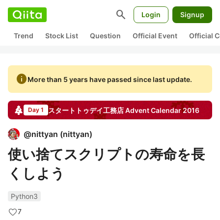
search
Login
Signup
Trend
Stock List
Question
Official Event
Official
info
More than 5 years have passed since last update.
スタートトゥデイ工務店
Advent Calendar
2016
Day 1
@
nittyan
(
nittyan
)
使い捨てスクリプトの寿命を長
くしよう
Python3
7