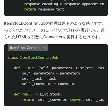
response
.
encoding
=
response
.
apparent_encodi
return
response
.
text
ItemStockConfirmJobの処理は以下のような感じです。
与えられたパラメータに、それぞれTaskを実行して、得
られたHTMLを引数にConverterを実行するだけです。
ItemStockConfirmJob
class
ItemStockConfirmJob
:
def
__init__
(
self
,
parameters
:
List
[
str
],
task
:
Z
self
.
_parameters
=
parameters
self
.
_task
=
task
self
.
_converter
=
converter
def
run
()
->
List
[
Stock
]
return
[
self
.
_converter
.
convert
(
self
.
_task
.
ex