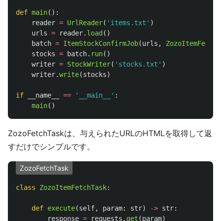
def
main
():
reader
=
UrlReader
(
'
items.txt
'
)
urls
=
reader
.
load
()
batch
=
ItemStockConfirmJob
(
urls
,
ZozoItemFetchT
stocks
=
batch
.
run
()
writer
=
StockWriter
(
'
stocks.txt
'
)
writer
.
write
(
stocks
)
if
__name__
==
'
__main__
'
:
main
()
ZozoFetchTaskは、与えられたURLのHTMLを取得して返
すだけでシンプルです。
ZozoFetchTask
class
ZozoItemFetchTask
:
def
execute
(
self
,
param
:
str
)
->
str
:
response
=
requests
.
get
(
param
)