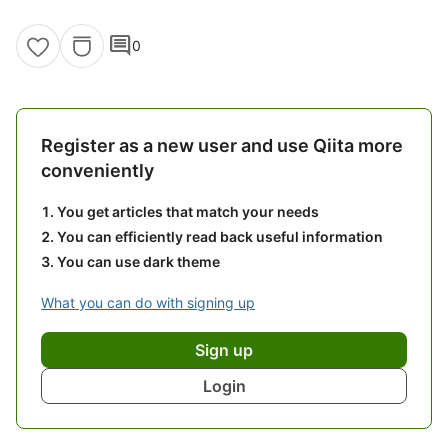
comment
0
Register as a new user and use Qiita more
conveniently
You get articles that match your needs
You can efficiently read back useful information
You can use dark theme
What you can do with signing up
Sign up
Login