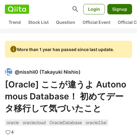
search
Login
Signup
Trend
Stock List
Question
Official Event
Official
info
More than 1 year has passed since last update.
@
nisshii0
(
Takayuki Nishio
)
[Oracle] ここが違うよ Autono
mous Database！ 初めてデー
タ移行して気づいたこと
oracle
oraclecloud
OracleDatabase
oracle23ai
4