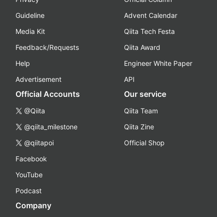
Guideline
Advent Calendar
Media Kit
Qiita Tech Festa
Feedback/Requests
Qiita Award
Help
Engineer White Paper
Advertisement
API
Official Accounts
Our service
@Qiita
Qiita Team
@qiita_milestone
Qiita Zine
@qiitapoi
Official Shop
Facebook
YouTube
Podcast
Company