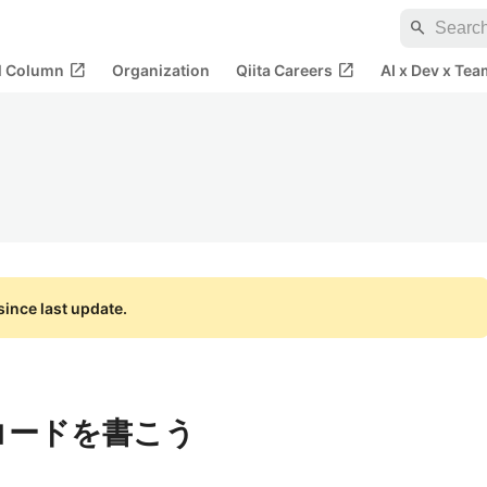
search
open_in_new
open_in_new
al Column
Organization
Qiita Careers
AI x Dev x Tea
ince last update.
コードを書こう