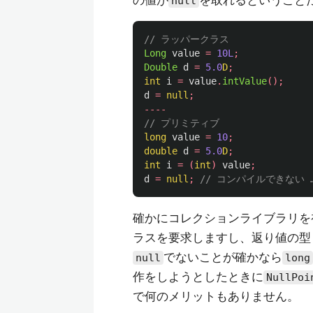
の値が
を取れるということ
null
// ラッパークラス
Long
value
=
10L
;
Double
d
=
5.0
D
;
int
i
=
value
.
intValue
();
d
=
null
;
----
// プリミティブ
long
value
=
10
;
double
d
=
5.0
D
;
int
i
=
(
int
)
value
;
d
=
null
;
// コンパイルできない 
確かにコレクションライブラリを初め
ラスを要求しますし、返り値の型
でないことが確かなら
null
long
作をしようとしたときに
NullPoi
で何のメリットもありません。