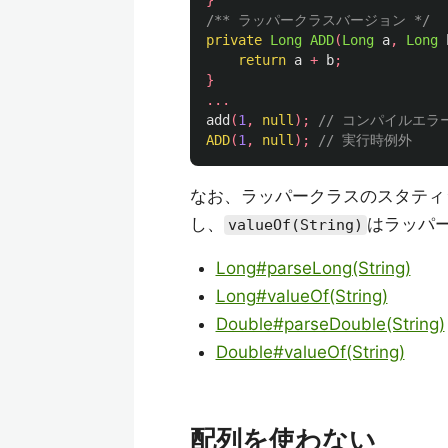
}
/** ラッパークラスバージョン */
private
Long
ADD
(
Long
a
,
Long
return
a
+
b
;
}
...
add
(
1
,
null
);
// コンパイルエラ
ADD
(
1
,
null
);
// 実行時例外
なお、ラッパークラスのスタティ
し、
はラッパ
valueOf(String)
Long#parseLong(String)
Long#valueOf(String)
Double#parseDouble(String)
Double#valueOf(String)
配列を使わない