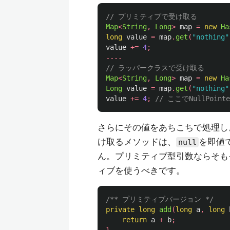
// プリミティブで受け取る
Map
<
String
,
Long
>
map
=
new
Ha
long
value
=
map
.
get
(
"nothing"
value
+=
4
;
----
// ラッパークラスで受け取る
Map
<
String
,
Long
>
map
=
new
Ha
Long
value
=
map
.
get
(
"nothing"
value
+=
4
;
// ここでNullPointe
さらにその値をあちこちで処理し
け取るメソッドは、
を即値
null
ん。プリミティブ型引数ならそも
ィブを使うべきです。
/** プリミティブバージョン */
private
long
add
(
long
a
,
long
return
a
+
b
;