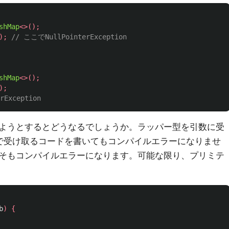
shMap
<>();
);
// ここでNullPointerException
shMap
<>();
);
rException
ようとするとどうなるでしょうか。ラッパー型を引数に受
で受け取るコードを書いてもコンパイルエラーになりませ
そもコンパイルエラーになります。可能な限り、プリミテ
b
)
{