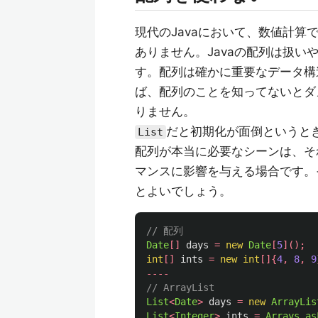
現代のJavaにおいて、数値計
ありません。Javaの配列は扱い
す。配列は確かに重要なデータ構
ば、配列のことを知ってないとダ
りません。
だと初期化が面倒というと
List
配列が本当に必要なシーンは、そ
マンスに影響を与える場合です。そ
とよいでしょう。
// 配列
Date
[]
days
=
new
Date
[
5
]();
int
[]
ints
=
new
int
[]{
4
,
8
,
9
----
// ArrayList
List
<
Date
>
days
=
new
ArrayLis
List
<
Integer
>
ints
=
Arrays
.
as