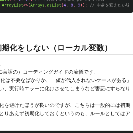
ArrayList
<>(
Arrays
.
asList
(
4
,
8
,
9
));
// 中身を変えたい場
初期化をしない（ローカル変数）
」
C言語の）コーディングガイドの流儀です。
初期化は不要なばかりか、「値が代入されないケースがある」
い、実行時エラーに化けさせてしまうなど害悪にすらなり
化を避けたほうが良いのですが、こちらは一般的には初期
とりあえず初期化しておくというのも、ルールとしてはア