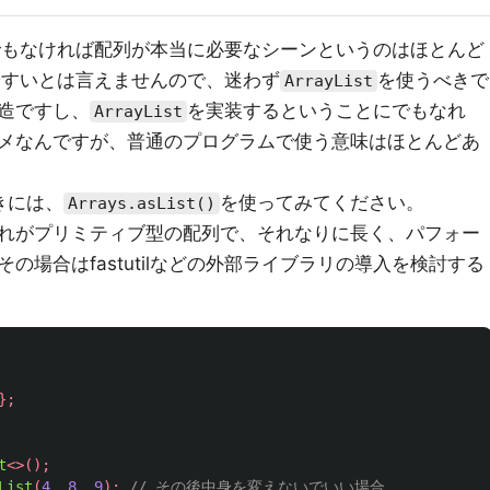
算でもなければ配列が本当に必要なシーンというのはほとんど
やすいとは言えませんので、迷わず
を使うべきで
ArrayList
造ですし、
を実装するということにでもなれ
ArrayList
メなんですが、普通のプログラムで使う意味はほとんどあ
きには、
を使ってみてください。
Arrays.asList()
れがプリミティブ型の配列で、それなりに長く、パフォー
の場合はfastutilなどの外部ライブラリの導入を検討する
};
t
<>();
List
(
4
,
8
,
9
);
// その後中身を変えないでいい場合