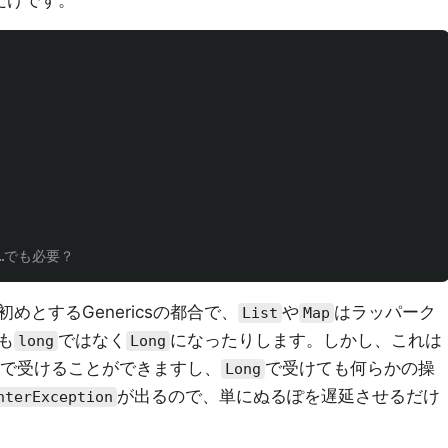
だけです。
…でも必要？
とするGenericsの都合で、
や
はラッパーク
List
Map
も
ではなく
になったりします。しかし、これは
long
Long
で受けることができますし、
で受けても何らかの操
Long
が出るので、単にぬるぽを遅延させるだけ
nterException