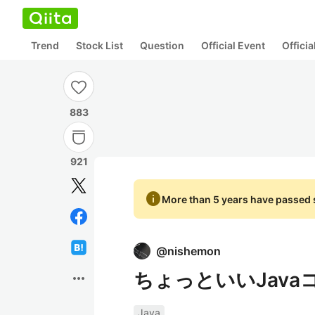
Trend
Stock List
Question
Official Event
Offici
883
921
info
More than 5 years have passed s
@
nishemon
ちょっといいJava
more_horiz
Java