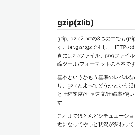
gzip(zlib)
gzip, bzip2, xzの3つの中
す。tar.gzのgzですし、HTTPの
きにはzipファイル、pngファイ
縮ツール/フォーマットの基本で
基本というかもう基準のレベルな
り、gzipと比べてどうかとい
と圧縮速度/伸長速度/圧縮率/
す。
これまでほとんどシチュエーショ
近になってやっと状況が変わって