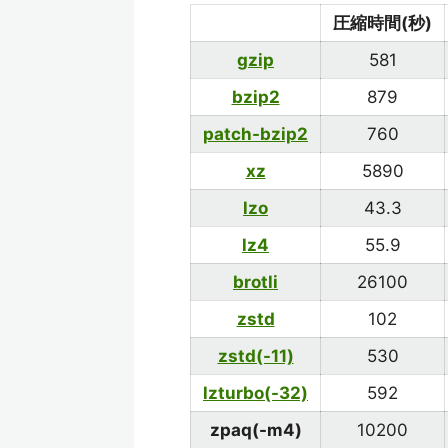
圧縮時間(秒)
gzip
581
bzip2
879
patch-bzip2
760
xz
5890
lzo
43.3
lz4
55.9
brotli
26100
zstd
102
zstd(-11)
530
lzturbo(-32)
592
zpaq(-m4)
10200