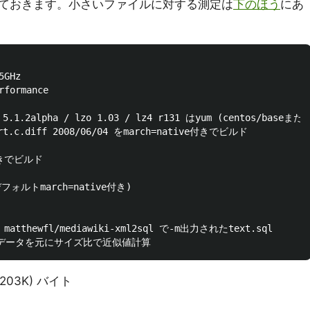
ておきます。小さいファイルに対する測定は
下のほう
にあ
GHz

formance

　5.1.2alpha / lzo 1.03 / lz4 r131 はyum (centos/baseまたは
ort.c.diff 2008/06/04 をmarch=native付きでビルド

付きでビルド

ォルトmarch=native付き)

atthewfl/mediawiki-xml2sql で-m出力されたtext.sql

203K) バイト