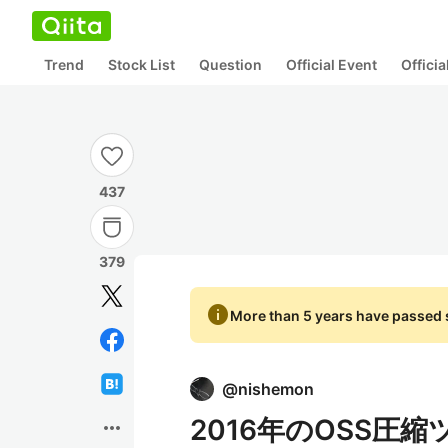
Trend
Stock List
Question
Official Event
Offici
437
379
info
More than 5 years have passed s
@
nishemon
2016年のOSS圧
more_horiz