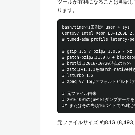
ツールが有利になることは明記し
ります。
bash/timeで1回測定 user + sys

CentOS7 Intel Xeon E3-1260L 2.5
# tuned-adm profile latency-per
# gzip 1.5 / bzip2 1.0.6 / xz
# patch-bzip2は1.0.6 + blocks
# brotliは2016/10/20時点のもの

# zstdはv1.1.1をmarch=native
# lzturbo 1.2

# zpaq v7.15はデフォルトビルド(デフ
# 元ファイル由来

# 20161001のjawikiダンプデータを m
元ファイルサイズ 約8.1G (8,493,