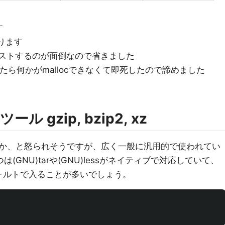
す
ります
でテストするのが面倒なので省きました
わせたら何かがmallocできなくて即死したので諦めました
gzip, bzip2, xz
か、と怒られそうですが、広く一般に汎用的で使われてい
GNU)tarや(GNU)lessがネイティブで対応していて、
フォルトで入ることが多いでしょう。