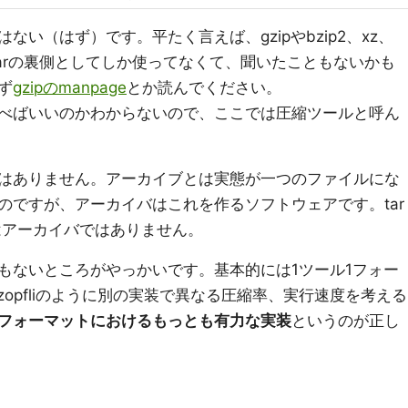
い（はず）です。平たく言えば、gzipやbzip2、xz、
tarの裏側としてしか使ってなくて、聞いたこともないかも
ず
gzipのmanpage
とか読んでください。
べばいいのかわからないので、ここでは圧縮ツールと呼ん
はありません。アーカイブとは実態が一つのファイルにな
のですが、アーカイバはこれを作るソフトウェアです。tar
pはアーカイバではありません。
もないところがやっかいです。基本的には1ツール1フォー
zopfliのように別の実装で異なる圧縮率、実行速度を考える
フォーマットにおけるもっとも有力な実装
というのが正し