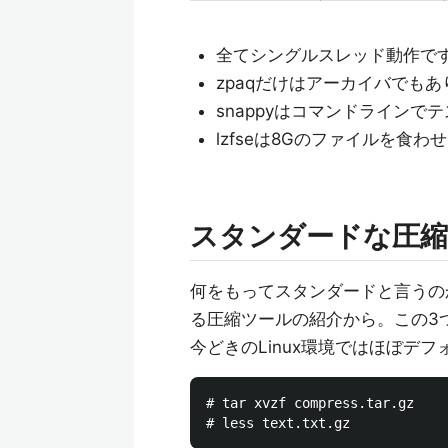
全てシングルスレッド動作で
zpaqだけはアーカイバでもあ
snappyはコマンドライン
lzfseは8Gのファイルを食
スタンダードな圧縮ツール 
何をもってスタンダードと言うの
る圧縮ツールの紹介から。この3つは(
今どきのLinux環境ではほぼデ
# tar xvzf compress.tar.gz
