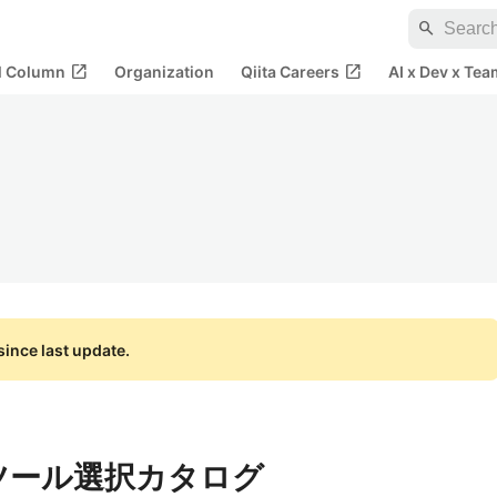
search
open_in_new
open_in_new
al Column
Organization
Qiita Careers
AI x Dev x Tea
ince last update.
縮ツール選択カタログ