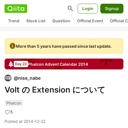
search
Login
Signup
Trend
Stock List
Question
Official Event
Official
info
More than 5 years have passed since last update.
Phalcon
Advent Calendar
2014
Day 22
@
nise_nabe
Volt の Extension について
Phalcon
5
Posted at
2014-12-22