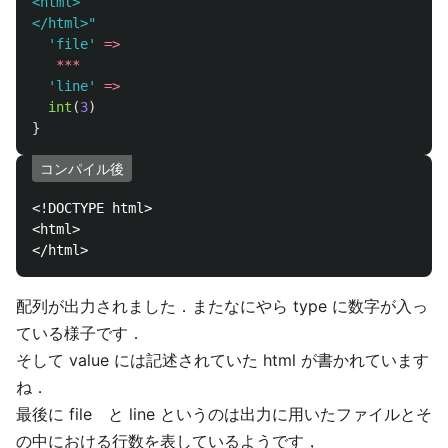
<html>

</html>"
'file'
=>
***
'line'
=>
int
(
3
)
}
コンパイル後
<!DOCTYPE html>

<html>

配列が出力されました．またなにやら type に数字が入っ
ている様子です．
そして value には記述されていた html が書かれています
ね．
最後に file と line というのは出力に用いたファイルとそ
の中における行数を表しているようです，