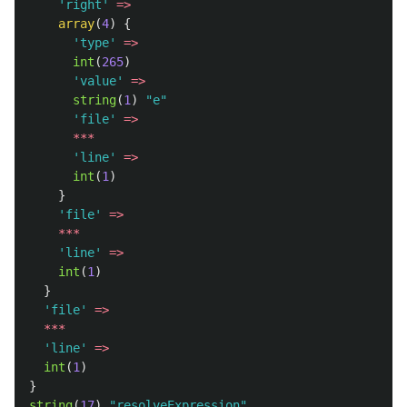
'right'
=>
array
(
4
)
{
'type'
=>
int
(
265
)
'value'
=>
string
(
1
)
"e"
'file'
=>
***
'line'
=>
int
(
1
)
}
'file'
=>
***
'line'
=>
int
(
1
)
}
'file'
=>
***
'line'
=>
int
(
1
)
}
string
(
17
)
"resolveExpression"