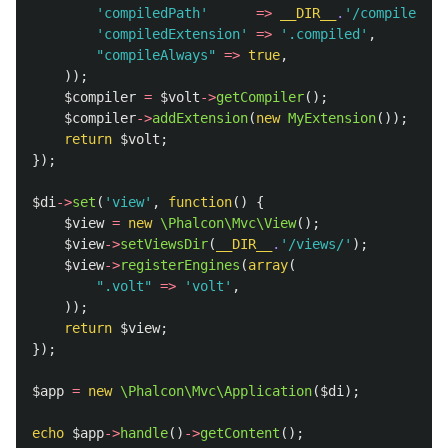
'compiledPath'
=>
__DIR__
.
'/compiled-te
'compiledExtension'
=>
'.compiled'
,
"compileAlways"
=>
true
,
));
$compiler
=
$volt
->
getCompiler
();
$compiler
->
addExtension
(
new
MyExtension
());
return
$volt
;
});
$di
->
set
(
'view'
,
function
()
{
$view
=
new
\Phalcon\Mvc\View
();
$view
->
setViewsDir
(
__DIR__
.
'/views/'
);
$view
->
registerEngines
(
array
(
".volt"
=>
'volt'
,
));
return
$view
;
});
$app
=
new
\Phalcon\Mvc\Application
(
$di
);
echo
$app
->
handle
()
->
getContent
();