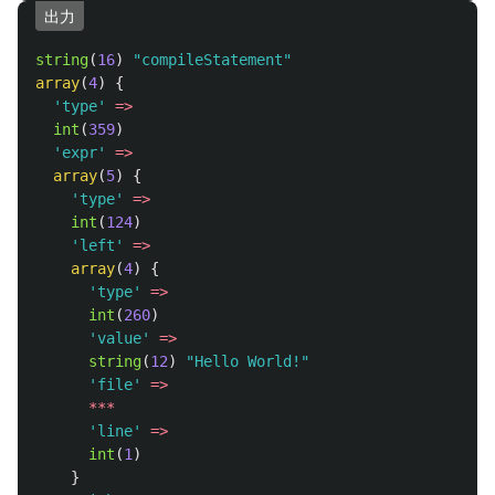
出力
string
(
16
)
"compileStatement"
array
(
4
)
{
'type'
=>
int
(
359
)
'expr'
=>
array
(
5
)
{
'type'
=>
int
(
124
)
'left'
=>
array
(
4
)
{
'type'
=>
int
(
260
)
'value'
=>
string
(
12
)
"Hello World!"
'file'
=>
***
'line'
=>
int
(
1
)
}