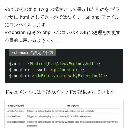
Volt はそのまま twig の構文として書かれたものを ブラ
ウザに html として返すのではなく，一回 php ファイル
にコンパイルします．
Extension はその php へのコンパイル時の処理を変更す
る目的に用いるようです．
Extensionの設定の仕方
$volt
=
\Phalcon\Mvc\View\Engine\Volt
();
$compiler
=
$volt
->
getCompiler
();
$compiler
->
addExtension
(
new
MyExtension
());
ドキュメントには下記のメソッドが記載されています．