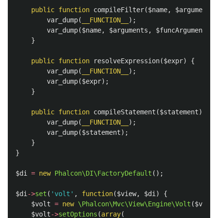
public
function
compileFilter
(
$name
,
$arguments
,
var_dump
(
__FUNCTION__
);
var_dump
(
$name
,
$arguments
,
$funcArguments
);
}
public
function
resolveExpression
(
$expr
)
{
var_dump
(
__FUNCTION__
);
var_dump
(
$expr
);
}
public
function
compileStatement
(
$statement
)
{
var_dump
(
__FUNCTION__
);
var_dump
(
$statement
);
}
}
$di
=
new
Phalcon\DI\FactoryDefault
();
$di
->
set
(
'volt'
,
function
(
$view
,
$di
)
{
$volt
=
new
\Phalcon\Mvc\View\Engine\Volt
(
$view
,
$volt
->
setOptions
(
array
(