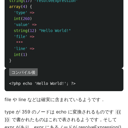
string
(
17
)
"resolveExpression"
array
(
4
)
{
'type'
=>
int
(
260
)
'value'
=>
string
(
12
)
"Hello World!"
'file'
=>
***
'line'
=>
int
(
1
)
}
コンパイル後
file や line などは確実に含まれているようです．
type が 359 のノードは echo に変換されるものです
{{
で書かれたものはこれで表されるようです，そして
}}
expr があり，expr にあるノードが resolveExpression()