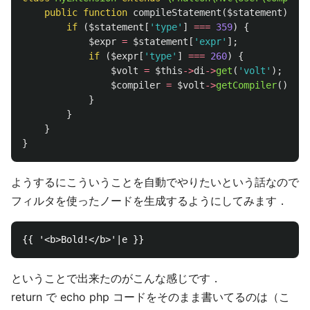
public
function
compileStatement
(
$statement
)
{
if
(
$statement
[
'type'
]
===
359
)
{
$expr
=
$statement
[
'expr'
];
if
(
$expr
[
'type'
]
===
260
)
{
$volt
=
$this
->
di
->
get
(
'volt'
);
$compiler
=
$volt
->
getCompiler
();
}
}
}
}
ようするにこういうことを自動でやりたいという話なので
フィルタを使ったノードを生成するようにしてみます．
ということで出来たのがこんな感じです．
return で echo php コードをそのまま書いてるのは（こ