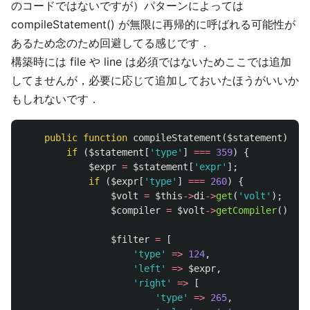
のコードではないですが）パターンによっては
compileStatement() が無限に再帰的に呼ばれる可能性が
あるため念のため回避してる感じです．
構築時には file や line は必須ではないためここでは追加
してませんが，必要に応じて追加しておいたほうがいいか
もしれないです．
public
function
compileStatement
(
$statement
)
{
if
(
$statement
[
'type'
]
===
359
)
{
$expr
=
$statement
[
'expr'
];
if
(
$expr
[
'type'
]
===
260
)
{
$volt
=
$this
->
di
->
get
(
'volt'
);
$compiler
=
$volt
->
getCompiler
();
$filter
=
[
'type'
=>
124
,
'left'
=>
$expr
,
'right'
=>
[
'type'
=>
265
,