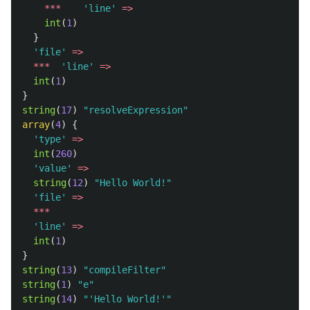
***
'line'
=>
int
(
1
)
}
'file'
=>
***
'line'
=>
int
(
1
)
}
string
(
17
)
"resolveExpression"
array
(
4
)
{
'type'
=>
int
(
260
)
'value'
=>
string
(
12
)
"Hello World!"
'file'
=>
***
'line'
=>
int
(
1
)
}
string
(
13
)
"compileFilter"
string
(
1
)
"e"
string
(
14
)
"'Hello World!'"