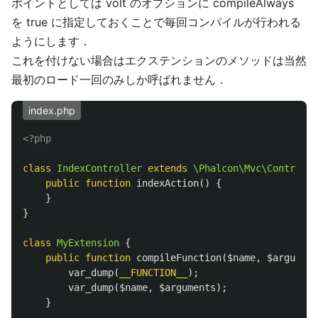
ポイントとしては volt のオプションに compileAlways
を true に指定しておくことで毎回コンパイルが行われる
ようにします．
これを付けない場合はエクステンションのメソッドは当然
最初のロード一回のみしか呼ばれません．
index.php
<?php
class
IndexController
extends
\Phalcon\Mvc\Controlle
public
function
indexAction
()
{
}
}
class
MyExtension
{
public
function
compileFunction
(
$name
,
$argument
var_dump
(
__FUNCTION__
);
var_dump
(
$name
,
$arguments
);
}