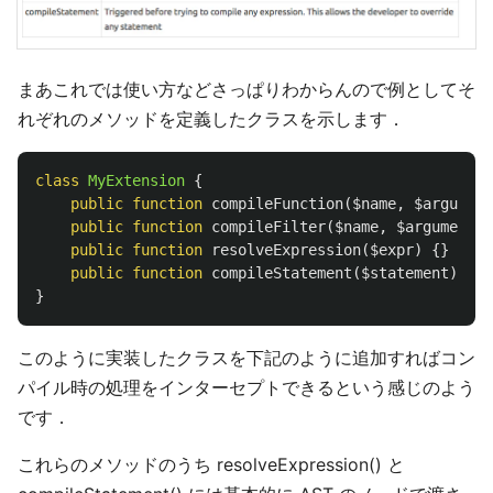
まあこれでは使い方などさっぱりわからんので例としてそ
れぞれのメソッドを定義したクラスを示します．
class
MyExtension
{
public
function
compileFunction
(
$name
,
$argument
public
function
compileFilter
(
$name
,
$arguments
,
public
function
resolveExpression
(
$expr
)
{}
public
function
compileStatement
(
$statement
)
{}
}
このように実装したクラスを下記のように追加すればコン
パイル時の処理をインターセプトできるという感じのよう
です．
これらのメソッドのうち resolveExpression() と