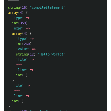
string
(
16
)
"compileStatement"
array
(
4
)
{
'type'
=>
int
(
359
)
'expr'
=>
array
(
4
)
{
'type'
=>
int
(
260
)
'value'
=>
string
(
12
)
"Hello World!"
'file'
=>
***
'line'
=>
int
(
1
)
}
'file'
=>
***
'line'
=>
int
(
1
)
}