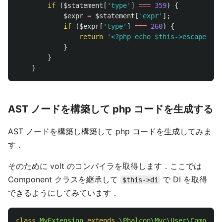
if
(
$statement
[
'type'
]
===
359
)
{
$expr
=
$statement
[
'expr'
];
if
(
$expr
[
'type'
]
===
260
)
{
return
'<?php echo $this->escaper->e
}
}
}
AST ノードを構築して php コードを生成する
AST ノードを構築し構築して php コードを生成してみま
す．
そのために volt のコンパイラを取得します．ここでは
Component クラスを継承して
で DI を取得
$this->di
できるようにしてみています．
class
MyExtension
extends
\Phalcon\Mvc\User\Componen