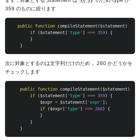
{{ }}
359 のものに絞ります
public
function
compileStatement
(
$statement
)
{
if
(
$statement
[
'type'
]
===
359
)
{
}
}
次に対象とするのは文字列だけのため， 260 かどうかを
チェックします
public
function
compileStatement
(
$statement
)
{
if
(
$statement
[
'type'
]
===
359
)
{
$expr
=
$statement
[
'expr'
];
if
(
$expr
[
'type'
]
===
260
)
{
}
}
}