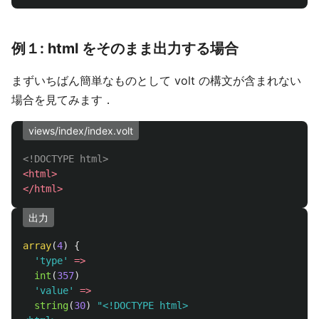
例１: html をそのまま出力する場合
まずいちばん簡単なものとして volt の構文が含まれない
場合を見てみます．
views/index/index.volt
<!DOCTYPE html>
<html>
</html>
出力
array
(
4
)
{
'type'
=>
int
(
357
)
'value'
=>
string
(
30
)
"<!DOCTYPE html>
