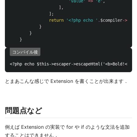
'value'
=>
'e'
,
],
];
return
'<?php echo '
.
$compiler
->
expr
}
}
}
コンパイル後
とまあこんな感じで Extension を書くことが出来ます．
問題点など
例えば Extension の実装で for や if のような文法を追加
することはできません．