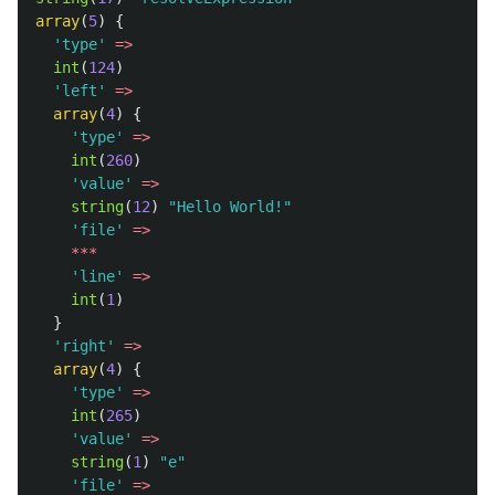
array
(
5
)
{
'type'
=>
int
(
124
)
'left'
=>
array
(
4
)
{
'type'
=>
int
(
260
)
'value'
=>
string
(
12
)
"Hello World!"
'file'
=>
***
'line'
=>
int
(
1
)
}
'right'
=>
array
(
4
)
{
'type'
=>
int
(
265
)
'value'
=>
string
(
1
)
"e"
'file'
=>