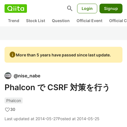
search
Login
Signup
Trend
Stock List
Question
Official Event
Official
info
More than 5 years have passed since last update.
@
nise_nabe
Phalcon で CSRF 対策を行う
Phalcon
30
Last updated at
2014-05-27
Posted at
2014-05-25