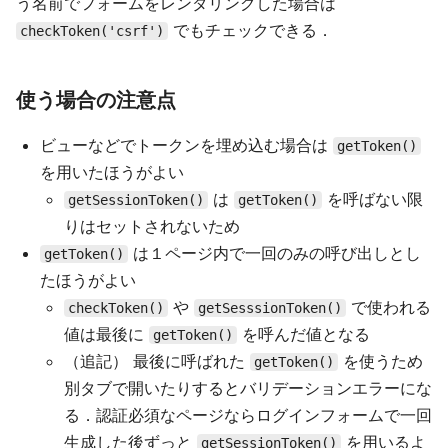
う名前でフォームをレンダリングした場合は
でもチェックできる．
checkToken('csrf')
使う場合の注意点
ビューなどでトークンを埋め込む場合は
getToken()
を用いたほうがよい
は
を呼ばない限
getSessionToken()
getToken()
りはセットされないため
は１ページ内で一回のみの呼び出しとし
getToken()
たほうがよい
や
で使われる
checkToken()
getSesssionToken()
値は最後に
を呼んだ値となる
getToken()
（追記） 最後に呼ばれた
を使うため
getToken()
別タブで開いたりするとバリデーションエラーにな
る．認証必須なページならログインフォームで一回
生成した後ずっと
を用いるよ
getSessionToken()