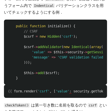
うフォーム内で
バリデーションクラスを用
Indentical
いてチェックするようにする例．
public
function
initialize
()
{
// CSRF
$csrf
=
new
Hidden
(
'csrf'
);
$csrf
->
addValidator
(
new
Identical
(
array
(
'value'
=>
$this
->
security
->
getSessionTo
'message'
=>
'CSRF validation failed'
)));
$this
->
add
(
$csrf
);
}
{{
form.render
(
'csrf'
,
[
'value'
:
security.getToken
()
は第一引き数に名前を取るので
とい
checkToken()
csrf