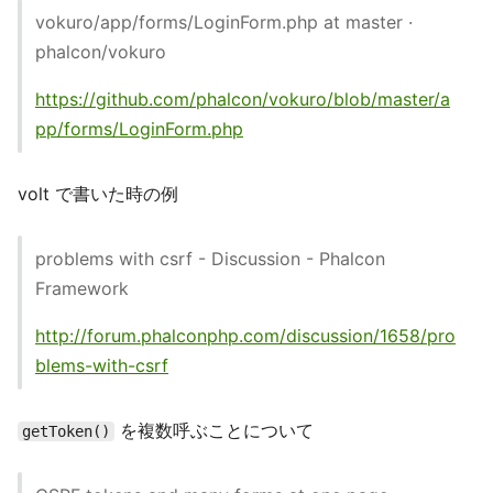
vokuro/app/forms/LoginForm.php at master ·
phalcon/vokuro
https://github.com/phalcon/vokuro/blob/master/a
pp/forms/LoginForm.php
volt で書いた時の例
problems with csrf - Discussion - Phalcon
Framework
http://forum.phalconphp.com/discussion/1658/pro
blems-with-csrf
を複数呼ぶことについて
getToken()