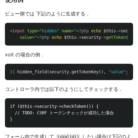
ビュー側では 下記のように生成する．
<input
type=
"hidden"
name=
"
<?php
echo
$this
->
securit
value=
"
<?php
echo
$this
->
security
->
getToken
()
?>
volt の場合の例．
{{
hidden_field
(
security.getTokenKey
(),
"value"
:
sec
コントローラ内では以下のようにしてチェックする．
if ($this->security->checkToken()) {

  // TODO: CSRF トークンチェックが成功した場合

フォーム内で生成して
したい場合は下記のよ
isValid()