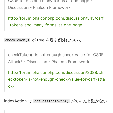
CSRF tokens and many forms at one page -
Discussion - Phalcon Framework
http://forum.phalconphp.com/discussion/345/csrf
-tokens-and-many-forms-at-one-page
が true を返す例外について
checkToken()
checkToken() is not enough check value for CSRF
Attack? - Discussion - Phalcon Framework
http://forum.phalconphp.com/discussion/2388/ch
ecktoken-is-not-enough-check-value-for-csrf-atta
ck-
indexAction で
がちゃんと動かない
getSessionToken()