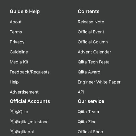
Guide & Help
Contents
About
Release Note
Terms
Official Event
Privacy
Official Column
Guideline
Advent Calendar
Media Kit
Qiita Tech Festa
Feedback/Requests
Qiita Award
Help
Engineer White Paper
Advertisement
API
Official Accounts
Our service
@Qiita
Qiita Team
@qiita_milestone
Qiita Zine
@qiitapoi
Official Shop