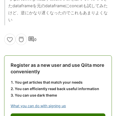
たdataframeを元のdataframeにconcatも試してみた
けど、逆にかなり遅くなったのでこれもあまりよくな
い
comment
0
Register as a new user and use Qiita more
conveniently
You get articles that match your needs
You can efficiently read back useful information
You can use dark theme
What you can do with signing up