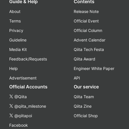
Guide & Help
Contents
About
Release Note
Terms
Official Event
Privacy
Official Column
Guideline
Advent Calendar
Media Kit
Qiita Tech Festa
Feedback/Requests
Qiita Award
Help
Engineer White Paper
Advertisement
API
Official Accounts
Our service
@Qiita
Qiita Team
@qiita_milestone
Qiita Zine
@qiitapoi
Official Shop
Facebook