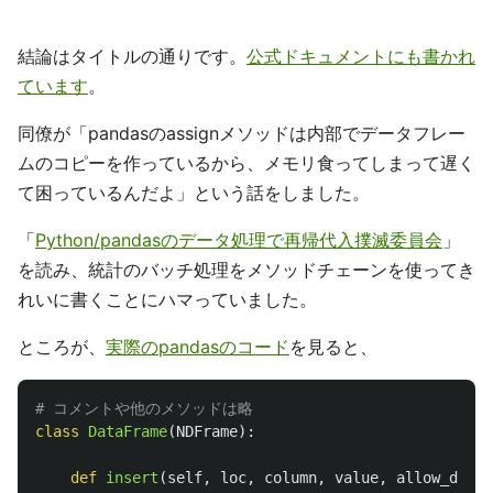
結論はタイトルの通りです。
公式ドキュメントにも書かれ
ています
。
同僚が「pandasのassignメソッドは内部でデータフレー
ムのコピーを作っているから、メモリ食ってしまって遅く
て困っているんだよ」という話をしました。
「
Python/pandasのデータ処理で再帰代入撲滅委員会
」
を読み、統計のバッチ処理をメソッドチェーンを使ってき
れいに書くことにハマっていました。
ところが、
実際のpandasのコード
を見ると、
class
DataFrame
(
NDFrame
):
def
insert
(
self
,
loc
,
column
,
value
,
allow_dupli