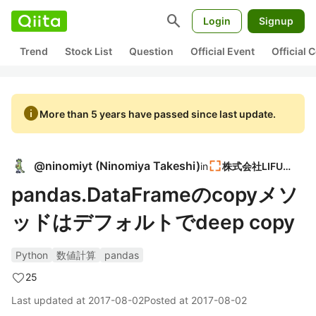
search
Login
Signup
Trend
Stock List
Question
Official Event
Official
info
More than 5 years have passed since last update.
@
ninomiyt
(
Ninomiya Takeshi
)
in
株式会社LIFULL
pandas.DataFrameのcopyメソ
ッドはデフォルトでdeep copy
Python
数値計算
pandas
25
Last updated at
2017-08-02
Posted at
2017-08-02