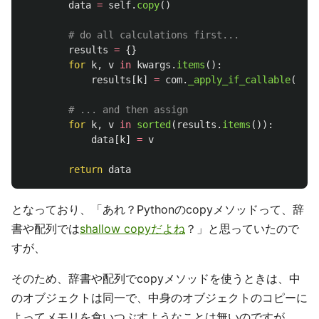
data
=
self
.
copy
()
results
=
{}
for
k
,
v
in
kwargs
.
items
():
results
[
k
]
=
com
.
_apply_if_callable
(
v
,
d
for
k
,
v
in
sorted
(
results
.
items
()):
data
[
k
]
=
v
return
data
となっており、「あれ？Pythonのcopyメソッドって、辞
書や配列では
shallow copyだよね
？」と思っていたので
すが、
そのため、辞書や配列でcopyメソッドを使うときは、中
のオブジェクトは同一で、中身のオブジェクトのコピーに
よってメモリを食いつぶすようなことは無いのですが、