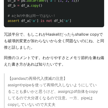
df_a
=
pd
.
DataFrame
({
'
a
'
:
[
1
,
2
,
3
]})
df_b
=
df_a
.
copy
()
assert
df_a
[
'
a
'
]
is
not
df_b
[
'
a
'
]
冗談半分で、もしこれがHaskellだったらshallow copyで
も破壊的変更が加わらないから全く問題ないのにね、と同
僚と話しました。
同僚のコメントです。わかりやすさとメモリ節約を兼ね備
えた書き方があれば知りたいです。
【pandasの再帰代入撲滅の注意】
assignやpipeを使って再帰代入しないようにしてい
ることも多いかと思うけど、assignはdf自体をcopy
してるので大分遅くなるので注意。一方、pipeは
copyしていないので大丈夫