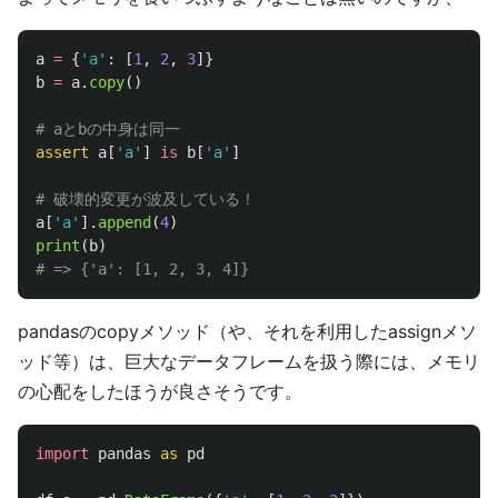
a
=
{
'
a
'
:
[
1
,
2
,
3
]}
b
=
a
.
copy
()
assert
a
[
'
a
'
]
is
b
[
'
a
'
]
a
[
'
a
'
].
append
(
4
)
print
(
b
)
pandasのcopyメソッド（や、それを利用したassignメソ
ッド等）は、巨大なデータフレームを扱う際には、メモリ
の心配をしたほうが良さそうです。
import
pandas
as
pd