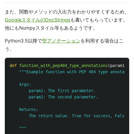
また、関数やメソッドの入出力をわかりやすくするため、
GoogleスタイルのDocStrings
も書いてもらっています。
他にもNumpyスタイル等もあるようです。
Python3.5以降で
型アノテーション
を利用する場合はこ
う、
def
function_with_pep484_type_annotations
(
param1
:
in
"""
Example function with PEP 484 type annotation
    Args:

        param1: The first parameter.

        param2: The second parameter.

    Returns:

        The return value. True for success, False ot
"""