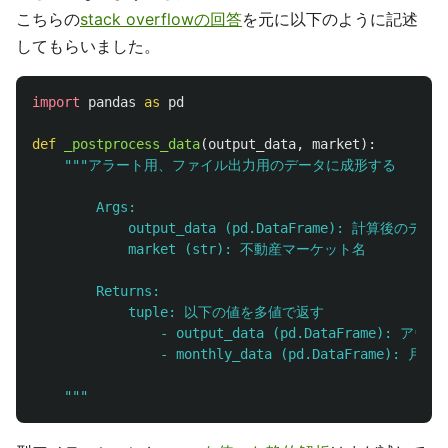
こちらの
stack overflowの回答
を元に以下のように記述
してもらいました。
import
pandas
as
pd
def
_postprocess_data
(
output_data
,
market
):
"""
アラート用、ファイル出力用のデータに成形する

        Args:

            output_data (pd.DataFrame): 計算後のデ
            market (str): 不動産マーケット名

        Returns:

            tuple: 以下の値を多値で返す

                - output_data (pd.DataFrame): 
                - monthly_data (pd.DataFrame): 月次
"""