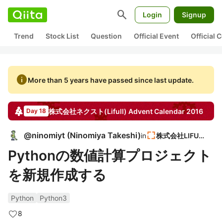
search
Login
Signup
Trend
Stock List
Question
Official Event
Official
info
More than 5 years have passed since last update.
株式会社ネクスト(Lifull)
Advent Calendar
2016
Day 18
@
ninomiyt
(
Ninomiya Takeshi
)
in
株式会社LIFULL
Pythonの数値計算プロジェクト
を新規作成する
Python
Python3
8