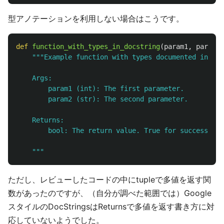
型アノテーションを利用しない場合はこうです。
def
function_with_types_in_docstring
(
param1
,
param2
)
"""
Example function with types documented in the
    Args:

        param1 (int): The first parameter.

        param2 (str): The second parameter.

    Returns:

        bool: The return value. True for success, Fa
"""
ただし、レビューしたコードの中にtupleで多値を返す関
数があったのですが、（自分が調べた範囲では）Google
スタイルのDocStringsはReturnsで多値を返す書き方に対
応していないようでした。