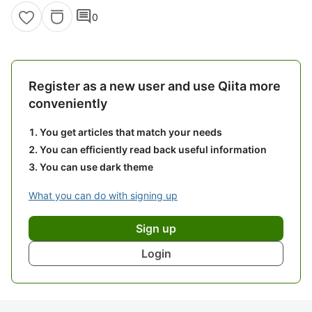
comment
0
Register as a new user and use Qiita more
conveniently
You get articles that match your needs
You can efficiently read back useful information
You can use dark theme
What you can do with signing up
Sign up
Login