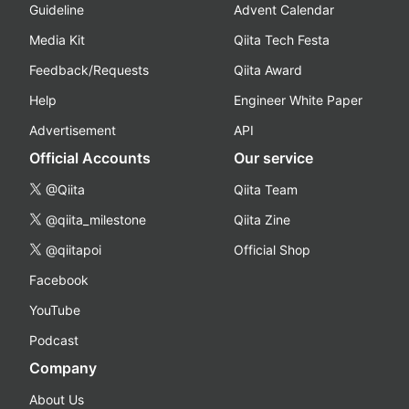
Guideline
Advent Calendar
Media Kit
Qiita Tech Festa
Feedback/Requests
Qiita Award
Help
Engineer White Paper
Advertisement
API
Official Accounts
Our service
@Qiita
Qiita Team
@qiita_milestone
Qiita Zine
@qiitapoi
Official Shop
Facebook
YouTube
Podcast
Company
About Us