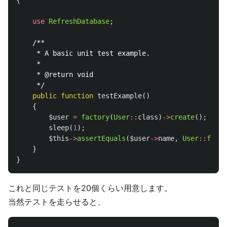
{
use
RefreshDatabase
;
/**

     * A basic unit test example.

     *

     * @return void

     */
public
function
testExample
()
{
$user
=
factory
(
User
::
class
)
->
create
();
sleep
(
1
);
$this
->
assertEquals
(
$user
->
name
,
User
::
find
(
}
}
これと同じテストを20個くらい用意します。
当然テストを走らせると、