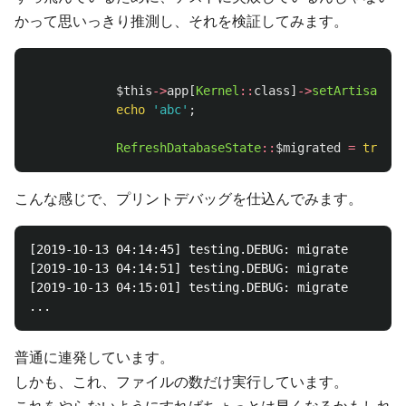
かって思いっきり推測し、それを検証してみます。
$this
->
app
[
Kernel
::
class
]
->
setArtisan
(
nu
echo
'abc'
;
RefreshDatabaseState
::
$migrated
=
true
;
こんな感じで、プリントデバッグを仕込んでみます。
[2019-10-13 04:14:45] testing.DEBUG: migrate  

[2019-10-13 04:14:51] testing.DEBUG: migrate  

[2019-10-13 04:15:01] testing.DEBUG: migrate

普通に連発しています。
しかも、これ、ファイルの数だけ実行しています。