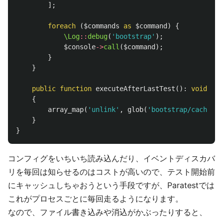
];
foreach
(
$commands
as
$command
)
{
\Log
::
debug
(
'bootstrap'
);
$console
->
call
(
$command
);
}
}
public
function
executeAfterLastTest
():
void
{
array_map
(
'unlink'
,
glob
(
'bootstrap/cache/*.
}
}
コンフィグをいちいち読み込んだり、イベントディスカバ
リを毎回は知らせるのはコストが高いので、テスト開始前
にキャッシュしちゃおうという手段ですが、Paratestでは
これがプロセスごとに毎回走るようになります。
なので、ファイル書き込みや消込がかぶったりすると、