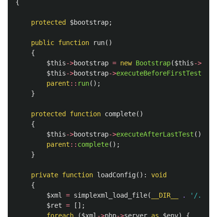
{
protected
$bootstrap
;
public
function
run
()
{
$this
->
bootstrap
=
new
Bootstrap
(
$this
->
load
$this
->
bootstrap
->
executeBeforeFirstTest
();
parent
::
run
();
}
protected
function
complete
()
{
$this
->
bootstrap
->
executeAfterLastTest
();
parent
::
complete
();
}
private
function
loadConfig
():
void
{
$xml
=
simplexml_load_file
(
__DIR__
.
'/../ph
$ret
=
[];
foreach
(
$xml
->
php
->
server
as
$env
)
{