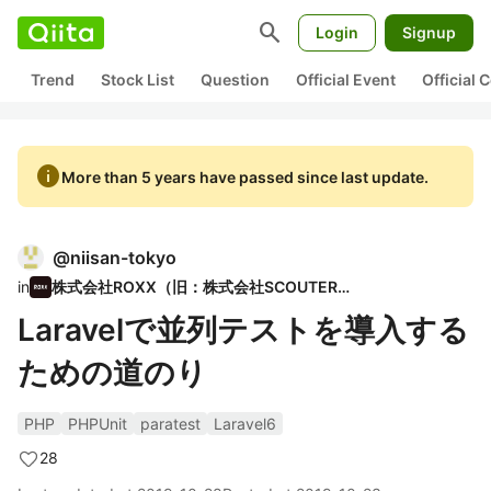
search
Login
Signup
Trend
Stock List
Question
Official Event
Official
info
More than 5 years have passed since last update.
@
niisan-tokyo
in
株式会社ROXX（旧：株式会社SCOUTER）
Laravelで並列テストを導入する
ための道のり
PHP
PHPUnit
paratest
Laravel6
28