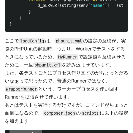
$_SERVER
[(
string
)
$env
[
'name'
]]
=
(
string
}
}
}
ここで
は、
の設定の反映が、実
loadConfig
phpunit.xml
際のPHPUnitの起動時、つまり、Workerでテストをする
ときになっているため、
で設定値を反映させる
MyRunner
ために、一旦
を読み込ませています。
phpunit.xml
また、各テストごとにプロセス作り直すのがちょっとだる
いなぁって思ったので、普通のRunnerではなく、
という、ワーカープロセスを使い回す
WrapperRunner
Runnerを拡張させて使います。
あとはテストを実行するだけですが、コマンドがちょっと
面倒になるので、
の
に以下の設定
composer.json
scripts
を加えます。