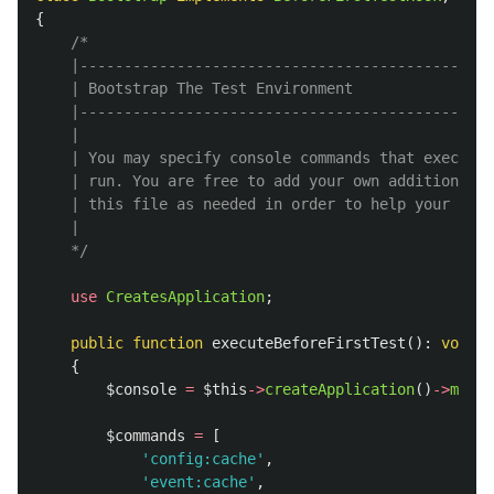
{
/*

    |-----------------------------------------------
    | Bootstrap The Test Environment

    |-----------------------------------------------
    |

    | You may specify console commands that execute 
    | run. You are free to add your own additional c
    | this file as needed in order to help your test
    |

    */
use
CreatesApplication
;
public
function
executeBeforeFirstTest
():
void
{
$console
=
$this
->
createApplication
()
->
make
(
$commands
=
[
'config:cache'
,
'event:cache'
,