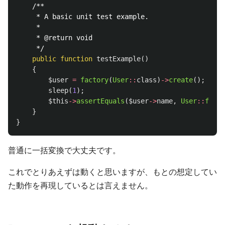
/**

     * A basic unit test example.

     *

     * @return void

     */
public
function
testExample
()
{
$user
=
factory
(
User
::
class
)
->
create
();
sleep
(
1
);
$this
->
assertEquals
(
$user
->
name
,
User
::
find
(
}
}
普通に一括変換で大丈夫です。
これでとりあえずは動くと思いますが、もとの想定してい
た動作を再現しているとは言えません。