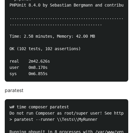
PHPUnit 8.4.0 by Sebastian Bergmann and contributors
....................................................
.......................................             
Time: 2.58 minutes, Memory: 42.00 MB

OK (102 tests, 102 assertions)

real    2m42.626s

user    0m8.170s

paratest
w# time composer paratest

Do not run Composer as root/super user! See https://
> paratest --runner \\Tests\\MyRunner

Running phpunit in 8 processes with /var/www/vendor/