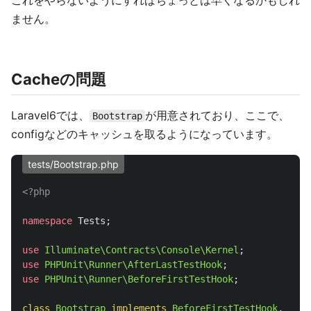
これをやらないようにすればちょっとは早くなるかもしれ
ません。
Cacheの問題
Laravel6では、
が用意されており、ここで、
Bootstrap
configなどのキャッシュを取るようになっています。
tests/Bootstrap.php
<?php
namespace
Tests
;
use
Illuminate\Contracts\Console\Kernel
;
use
PHPUnit\Runner\AfterLastTestHook
;
use
PHPUnit\Runner\BeforeFirstTestHook
;
class
Bootstrap
implements
BeforeFirstTestHook
,
Afte