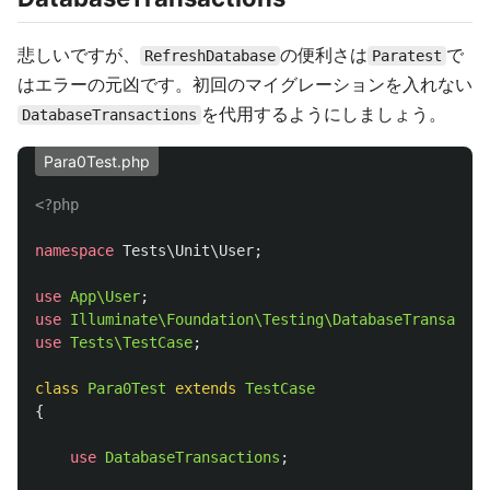
悲しいですが、
の便利さは
で
RefreshDatabase
Paratest
はエラーの元凶です。初回のマイグレーションを入れない
を代用するようにしましょう。
DatabaseTransactions
Para0Test.php
<?php
namespace
Tests\Unit\User
;
use
App\User
;
use
Illuminate\Foundation\Testing\DatabaseTransactio
use
Tests\TestCase
;
class
Para0Test
extends
TestCase
{
use
DatabaseTransactions
;