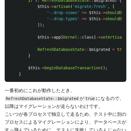
if
(
!
RefreshDatabaseState
::
$migrated
)
{
$this
->
artisan
(
'migrate:fresh'
,
[
'--drop-views'
=>
$this
->
shouldDropV
'--drop-types'
=>
$this
->
shouldDropT
]);
$this
->
app
[
Kernel
::
class
]
->
setArtisan
(
nu
RefreshDatabaseState
::
$migrated
=
true
;
}
$this
->
beginDatabaseTransaction
();
}
一番初めにこれが動作したとき、
が
になるので、
RefreshDatabaseState::$migrated
true
以降はマイグレーションが走らないわけです。
こいつが各プロセスで独立して走るため、テスト中に別の
プロセスによるマイグレーションにより、データベースが
すっ飛んでいるために、テストに失敗しているんじゃない