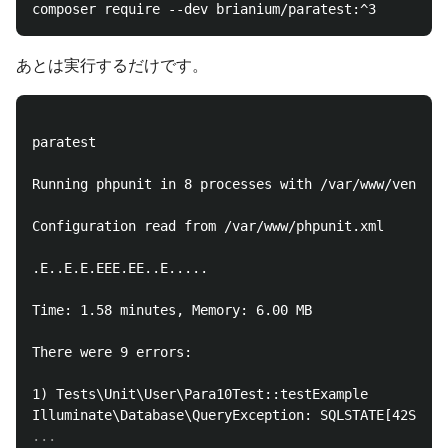
あとは実行するだけです。
paratest

Running phpunit in 8 processes with /var/www/vendor/
Configuration read from /var/www/phpunit.xml

.E..E.E.EEE.EE..E.....

Time: 1.58 minutes, Memory: 6.00 MB

There were 9 errors:

1) Tests\Unit\User\Para10Test::testExample
