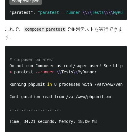
composer.json
"paratest"
:
"paratest --runner 
\\\\
Tests
\\\\
MyRunner
これで、
で並列テストを実行できま
composer paratest
す。
# composer paratest
Do not run Composer as root/super user! See https://
>
 paratest 
--runner
\\
Tests
\\
MyRunner

Running phpunit 
in 
8 processes with /var/www/vendor/
Configuration 
read 
from /var/www/phpunit.xml

......................

Time: 34.21 seconds, Memory: 18.00 MB
