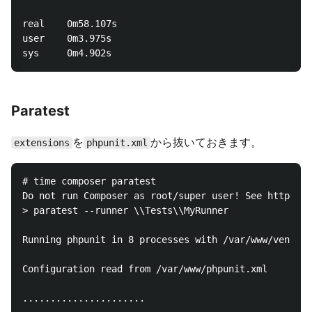
real    0m58.107s

user    0m3.975s

Paratest
を
から抜いておきます。
extensions
phpunit.xml
# time composer paratest

Do not run Composer as root/super user! See https://
> paratest --runner \\Tests\\MyRunner

Running phpunit in 8 processes with /var/www/vendor/
Configuration read from /var/www/phpunit.xml

......................
