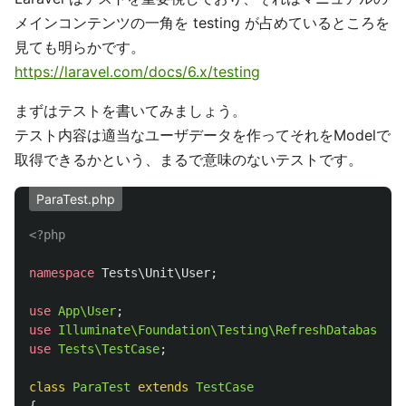
メインコンテンツの一角を testing が占めているところを
見ても明らかです。
https://laravel.com/docs/6.x/testing
まずはテストを書いてみましょう。
テスト内容は適当なユーザデータを作ってそれをModelで
取得できるかという、まるで意味のないテストです。
ParaTest.php
<?php
namespace
Tests\Unit\User
;
use
App\User
;
use
Illuminate\Foundation\Testing\RefreshDatabase
;
use
Tests\TestCase
;
class
ParaTest
extends
TestCase