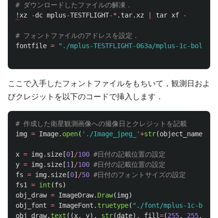
!
xz
-
dc
mplus
-
TESTFLIGHT
-*
.
tar
.
xz
|
tar
xf
-
fontfile
=
"
./mplus-TESTFLIGHT-063a/mplus-1c-bold.tt
ここで入手したフォントファイルをもちいて，観測日およ
びクレジットを以下のコードで挿入します．
img
=
Image
.
open
(
'
./Image_jpeg_
'
+
str
(
object_name
)
+
'
x
=
img
.
size
[
0
]
/
100
y
=
img
.
size
[
1
]
/
100
fs
=
img
.
size
[
0
]
/
50
fs1
=
int
(
fs
)
obj_draw
=
ImageDraw
.
Draw
(
img
)
obj_font
=
ImageFont
.
truetype
(
"
./font/mplus-1c-bold.
obj_draw
.
text
((
x
,
y
),
str
(
date
),
fill
=
(
255
,
255
,
255