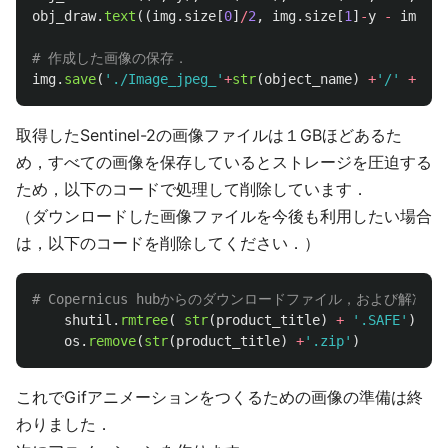
obj_draw
.
text
((
img
.
size
[
0
]
/
2
,
img
.
size
[
1
]
-
y
-
img
.
si
img
.
save
(
'
./Image_jpeg_
'
+
str
(
object_name
)
+
'
/
'
+
str
取得したSentinel-2の画像ファイルは１GBほどあるた
め，すべての画像を保存しているとストレージを圧迫する
ため，以下のコードで処理して削除しています．
（ダウンロードした画像ファイルを今後も利用したい場合
は，以下のコードを削除してください．）
shutil
.
rmtree
(
str
(
product_title
)
+
'
.SAFE
'
)
os
.
remove
(
str
(
product_title
)
+
'
.zip
'
)
これでGifアニメーションをつくるための画像の準備は終
わりました．