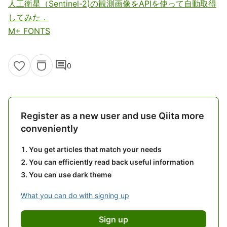
人工衛星（Sentinel-2)の観測画像をAPIを使って自動取得
してみた．
M+ FONTS
comment
0
Register as a new user and use Qiita more
conveniently
You get articles that match your needs
You can efficiently read back useful information
You can use dark theme
What you can do with signing up
Sign up