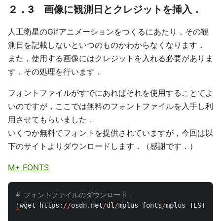
２．3 画像に観測日とクレジットを挿入．
人工衛星のGifアニメーションをつくるにあたり，その観
測日を記載しないといつのものかわからなくなります．
また，使用する画像にはクレジットを入れる必要がありま
す．その処理を行います．
フォントファイルがすでにあればそれを使用することでよ
いのですが，ここでは無料のフォントファイルを入手し利
用させてもらいました．
いくつか無料でフォントを提供されていますが，今回は以
下のサイトよりダウンロードします．（感謝です．）
M+ FONTS
!
wget
https
:
//
osdn
.
net
/
dl
/
mplus
-
fonts
/
mplus
-
TESTFLIG