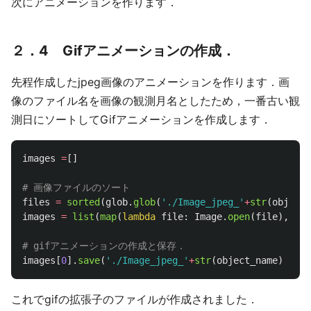
次にアニメーションを作ります．
２．4 Gifアニメーションの作成．
先程作成したjpeg画像のアニメーションを作ります．画
像のファイル名を画像の観測月名としたため，一番古い観
測日にソートしてGifアニメーションを作成します．
images
=
[]
files
=
sorted
(
glob
.
glob
(
'
./Image_jpeg_
'
+
str
(
object_
images
=
list
(
map
(
lambda
file
:
Image
.
open
(
file
),
fil
images
[
0
].
save
(
'
./Image_jpeg_
'
+
str
(
object_name
)
+
'
/
'
これでgifの拡張子のファイルが作成されました．