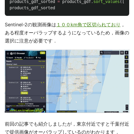
products_gdf_sorted
=
products_gdf
.
sort_values
([
'
clo
products_gdf_sorted
Sentinel-2の観測画像は
１００km角で区切られており
，
ある程度オーバラップするようになっているため，画像の
選択に注意が必要です．
前回の記事でも紹介しましたが，東京付近ですと千葉付近
で提供画像がオーバラップしているのがわかります．