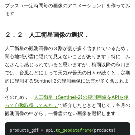
プラス（一定時間毎の画像のアニメーション）を作ってみ
ます．
２．２ 人工衛星画像の選択．
人工衛星の観測画像の３割が雲が多く含まれているため，
関心地域が雲に隠れて見えないことがあります．特に，み
なさんも感じられていると思いますが，梅雨以降の秋口ま
では，台風などによって天気が曇天の日々が続くと，定期
的に観測するSentinel-2の観測画像には雲が多く含まれま
す．
そのため，
人工衛星（Sentinel-2)の観測画像をAPIを使
って自動取得してみた．
で紹介したときと同じく，各月の
観測画像の中から，一番雲のない画像を選択します．
products_gdf
=
api
.
to_geodataframe
(
products
)