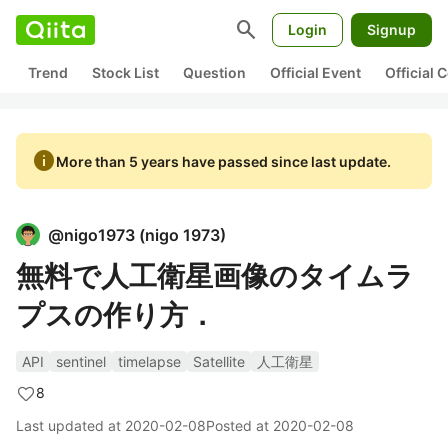
search
Login
Signup
Trend
Stock List
Question
Official Event
Official
info
More than 5 years have passed since last update.
@
nigo1973
(
nigo 1973
)
無料で人工衛星画像のタイムラ
プスの作り方．
API
sentinel
timelapse
Satellite
人工衛星
8
Last updated at
2020-02-08
Posted at
2020-02-08