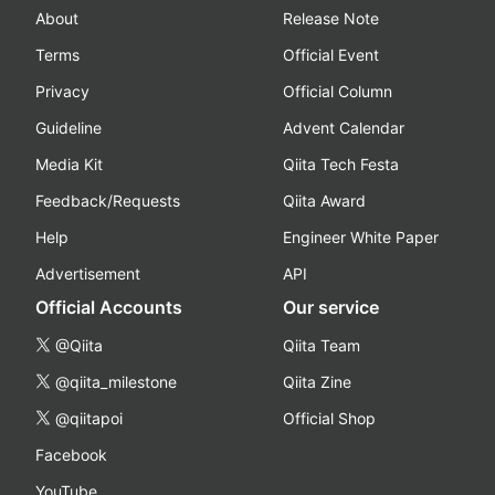
About
Release Note
Terms
Official Event
Privacy
Official Column
Guideline
Advent Calendar
Media Kit
Qiita Tech Festa
Feedback/Requests
Qiita Award
Help
Engineer White Paper
Advertisement
API
Official Accounts
Our service
@Qiita
Qiita Team
@qiita_milestone
Qiita Zine
@qiitapoi
Official Shop
Facebook
YouTube