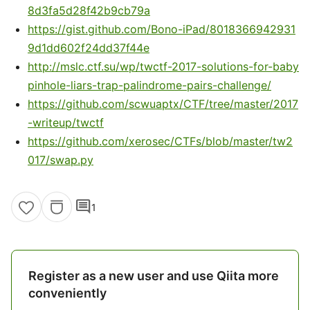
8d3fa5d28f42b9cb79a
https://gist.github.com/Bono-iPad/8018366942931
9d1dd602f24dd37f44e
http://mslc.ctf.su/wp/twctf-2017-solutions-for-baby
pinhole-liars-trap-palindrome-pairs-challenge/
https://github.com/scwuaptx/CTF/tree/master/2017
-writeup/twctf
https://github.com/xerosec/CTFs/blob/master/tw2
017/swap.py
comment
1
Register as a new user and use Qiita more
conveniently