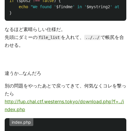
if
(
$pos2
!==
false
)
{
echo
"We found '
$findme
' in '
$mystring2
' at posi
}
なるほど素晴らしい仕様だ。
先頭にダミーの
を入れて、
で帳尻を合
file_list
../../
わせる。
違うか…なんだろ
別の問題をやったあとで戻ってきて、何気なくコレを撃っ
たら
http://fup.chal.ctf.westerns.tokyo/download.php?f=../i
ndex.php
index.php