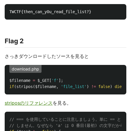
Flag 2
さっきダウンロードしたソースを見ると
download.php
$filename
=
$_GET
[
'f'
];
if
(
stripos
(
$filename
,
'file_list'
)
!=
false
)
die
();
striposのリファレンス
を見る。
// === を使用していることに注意しましょう。単に == とし
// しません。なぜなら 'a' は 0 番目(最初) の文字だからで