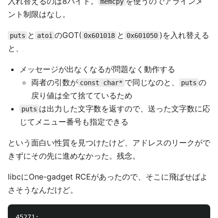
入れ替えるのは8バイト。
を使うのでアラインメ
memcpy
ント制限はなし。
と
のGOT(
と
)を入れ替える
puts
atoi
0x601018
0x601050
と、
メッセージが出なくなるが問題なく動作する
両者の引数が
で同じなのと、
の
const char*
puts
戻り値は全て捨てているため
は出力した文字数を返すので、送った文字数に応
puts
じてメニュー番号も指定できる
という面白い性質を見つけたけど、アドレスのリークがで
きずにその先に進めなかった。残念。
libcにOne-gadget RCEがあったので、そこに飛ばせばよ
さそうなんだけど。
45271:
