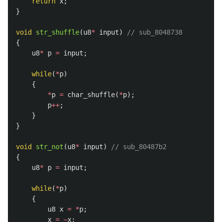
return
x
;
}
void
str_shuffle
(
u8
*
input
)
// sub_8048738
{
u8
*
p
=
input
;
while
(
*
p
)
{
*
p
=
char_shuffle
(
*
p
);
p
++
;
}
}
void
str_not
(
u8
*
input
)
// sub_80487b2
{
u8
*
p
=
input
;
while
(
*
p
)
{
u8
x
=
*
p
;
x
=
~
x
;