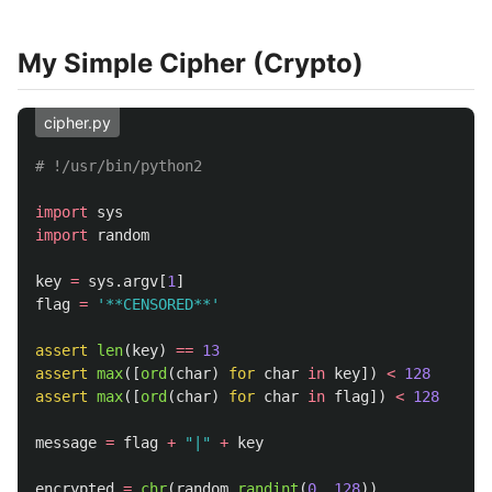
My Simple Cipher (Crypto)
cipher.py
import
sys
import
random
key
=
sys
.
argv
[
1
]
flag
=
'
**CENSORED**
'
assert
len
(
key
)
==
13
assert
max
([
ord
(
char
)
for
char
in
key
])
<
128
assert
max
([
ord
(
char
)
for
char
in
flag
])
<
128
message
=
flag
+
"
|
"
+
key
encrypted
=
chr
(
random
.
randint
(
0
,
128
))