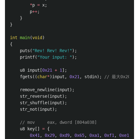
*
p
=
x
;
p
++
;
}
}
int
main
(
void
)
{
puts
(
"Rev! Rev! Rev!"
);
printf
(
"Your input: "
);
u8
input
[
0x21
+
1
];
fgets
((
char
*
)
input
,
0x21
,
stdin
);
// 最大0x20文字
remove_newline
(
input
);
str_reverse
(
input
);
str_shuffle
(
input
);
str_not
(
input
);
// mov     eax, dword [804a038]
u8
key
[]
=
{
0x41
,
0x29
,
0xd9
,
0x65
,
0xa1
,
0xf1
,
0xe1
,
0x