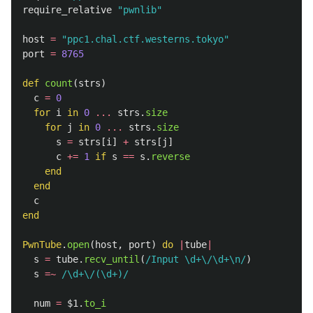
require_relative
"pwnlib"
host
=
"ppc1.chal.ctf.westerns.tokyo"
port
=
8765
def
count
(
strs
)
c
=
0
for
i
in
0
...
strs
.
size
for
j
in
0
...
strs
.
size
s
=
strs
[
i
]
+
strs
[
j
]
c
+=
1
if
s
==
s
.
reverse
end
end
c
end
PwnTube
.
open
(
host
,
port
)
do
|
tube
|
s
=
tube
.
recv_until
(
/Input \d+\/\d+\n/
)
s
=~
/\d+\/(\d+)/
num
=
$1
.
to_i