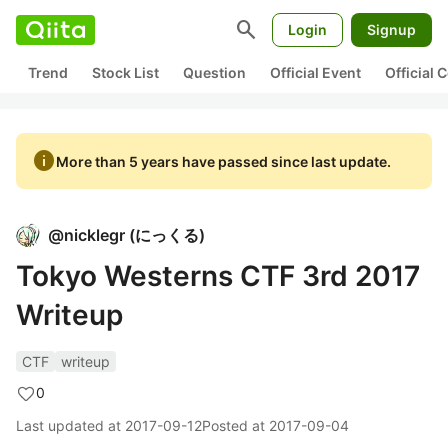
search
Login
Signup
Trend
Stock List
Question
Official Event
Official
info
More than 5 years have passed since last update.
@
nicklegr
(
にっくる
)
Tokyo Westerns CTF 3rd 2017
Writeup
CTF
writeup
0
Last updated at
2017-09-12
Posted at
2017-09-04