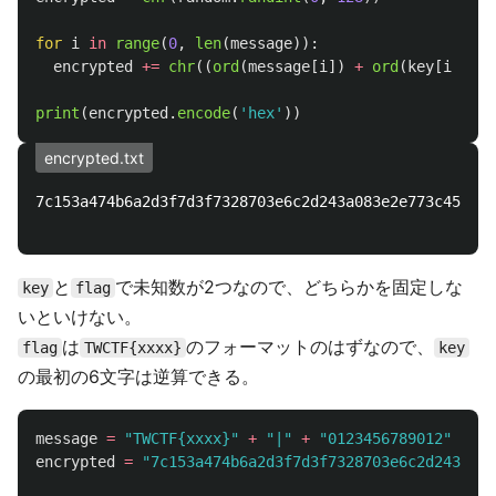
for
i
in
range
(
0
,
len
(
message
)):
encrypted
+=
chr
((
ord
(
message
[
i
])
+
ord
(
key
[
i
%
le
print
(
encrypted
.
encode
(
'
hex
'
))
encrypted.txt
7c153a474b6a2d3f7d3f7328703e6c2d243a083e2e773c455477
と
で未知数が2つなので、どちらかを固定しな
key
flag
いといけない。
は
のフォーマットのはずなので、
flag
TWCTF{xxxx}
key
の最初の6文字は逆算できる。
message
=
"TWCTF{xxxx}"
+
"|"
+
"0123456789012"
encrypted
=
"7c153a474b6a2d3f7d3f7328703e6c2d243a083