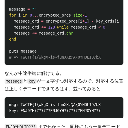
message
=
""
for
i
in
0
...
encrypted_ords
.
size
-
1
message_ord
=
encrypted_ords
[
i
+
1
]
-
key_ords
[
i
%
k
message_ord
+=
128
while
message_ord
<
0
message
+=
message_ord
.
chr
end
puts
message
# => TWCTF{1{wkgX-is-funXXz@A\0YHOLID/bX
なんか中途半端に解けてる。
と
が一文字ずつ対応するので、対応する位置
message
key
は正しくデコードできてるはず。並べてみると
msg: TWCTF{1{wkgX-is-funXXz@A\0YHOLID/bX

までわかった。同様にもう一度デコード
ENJ0YHOLID???