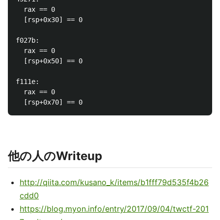
  rax == 0

  [rsp+0x30] == 0

f027b:

  rax == 0

  [rsp+0x50] == 0

f111e:

  rax == 0

他の人のWriteup
http://qiita.com/kusano_k/items/b1fff79d535f4b26
cdd0
https://blog.myon.info/entry/2017/09/04/twctf-201