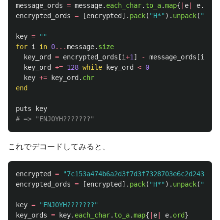
message_ords
=
message
.
each_char
.
to_a
.
map
{
|
e
|
e
.
ord
}
encrypted_ords
=
[
encrypted
].
pack
(
"H*"
).
unpack
(
"c*"
)
key
=
""
for
i
in
0
...
message
.
size
key_ord
=
encrypted_ords
[
i
+
1
]
-
message_ords
[
i
]
-
key_ord
+=
128
while
key_ord
<
0
key
+=
key_ord
.
chr
end
puts
key
# => "ENJ0YH???????"
これでデコードしてみると、
encrypted
=
"7c153a474b6a2d3f7d3f7328703e6c2d243a083
encrypted_ords
=
[
encrypted
].
pack
(
"H*"
).
unpack
(
"c*"
)
key
=
"ENJ0YH???????"
key_ords
=
key
.
each_char
.
to_a
.
map
{
|
e
|
e
.
ord
}