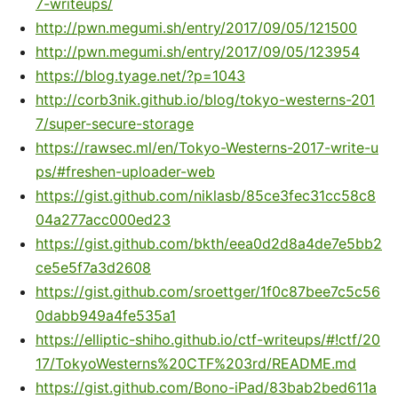
7-writeups/
http://pwn.megumi.sh/entry/2017/09/05/121500
http://pwn.megumi.sh/entry/2017/09/05/123954
https://blog.tyage.net/?p=1043
http://corb3nik.github.io/blog/tokyo-westerns-201
7/super-secure-storage
https://rawsec.ml/en/Tokyo-Westerns-2017-write-u
ps/#freshen-uploader-web
https://gist.github.com/niklasb/85ce3fec31cc58c8
04a277acc000ed23
https://gist.github.com/bkth/eea0d2d8a4de7e5bb2
ce5e5f7a3d2608
https://gist.github.com/sroettger/1f0c87bee7c5c56
0dabb949a4fe535a1
https://elliptic-shiho.github.io/ctf-writeups/#!ctf/20
17/TokyoWesterns%20CTF%203rd/README.md
https://gist.github.com/Bono-iPad/83bab2bed611a