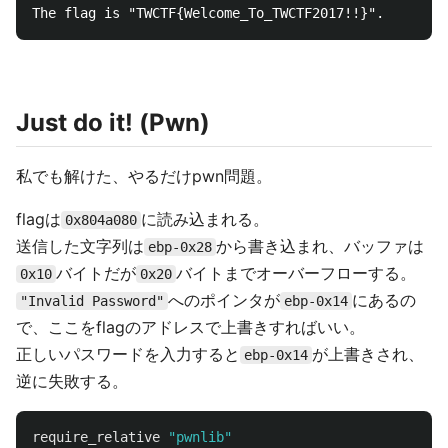
Just do it! (Pwn)
私でも解けた、やるだけpwn問題。
flagは
に読み込まれる。
0x804a080
送信した文字列は
から書き込まれ、バッファは
ebp-0x28
バイトだが
バイトまでオーバーフローする。
0x10
0x20
へのポインタが
にあるの
"Invalid Password"
ebp-0x14
で、ここをflagのアドレスで上書きすればいい。
正しいパスワードを入力すると
が上書きされ、
ebp-0x14
逆に失敗する。
require_relative
"pwnlib"