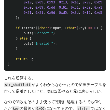
0x19
,
0x09
,
0x93
,
0x13
,
0xa1
,
0x09
,
0xb9
,
0x
0xb9
,
0x89
,
0xdd
,
0x61
,
0x31
,
0x69
,
0xa1
,
0x
0x71
,
0x21
,
0x9d
,
0xd5
,
0x3d
,
0x15
,
0xd5
,
0x
};
if
(
strcmp
((
char
*
)
input
,
(
char
*
)
key
)
==
0
)
{
puts
(
"Correct!"
);
}
else
{
puts
(
"Invalid!"
);
}
return
0
;
}
これを逆算する。
がよくわからなかったので変換テーブルを
str_shuffle()
作って逆引きしたけど、実は2回やると元に戻るらしい。
なので関数をそのまま使って逆順に処理するのでもOK。
ただ
の最後が
になってるので、
ではなく
key
0x00
strlen