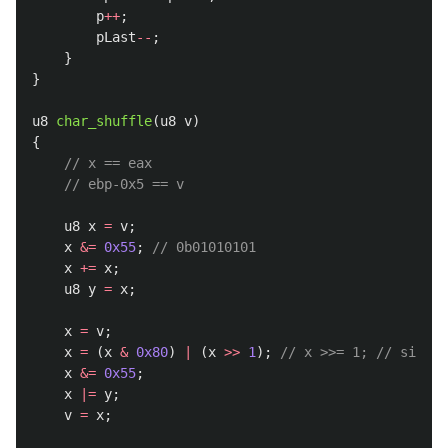
p
++
;
pLast
--
;
}
}
u8
char_shuffle
(
u8
v
)
{
// x == eax
// ebp-0x5 == v
u8
x
=
v
;
x
&=
0x55
;
// 0b01010101
x
+=
x
;
u8
y
=
x
;
x
=
v
;
x
=
(
x
&
0x80
)
|
(
x
>>
1
);
// x >>= 1; // signed
x
&=
0x55
;
x
|=
y
;
v
=
x
;