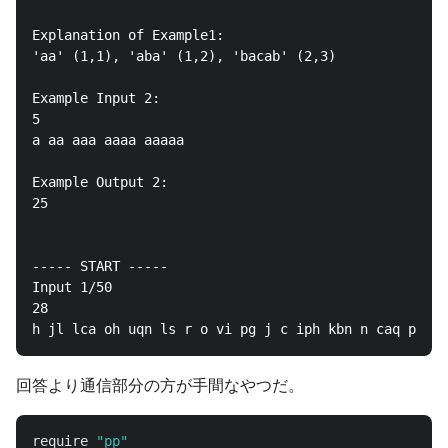
Explanation of Example1:

'aa' (1,1), 'aba' (1,2), 'bacab' (2,3)

Example Input 2:

5

a aa aaa aaaa aaaaa

Example Output 2:

25

----- START -----

Input 1/50

28

回答より通信部分の方が手間なやつだ。
require
"pp"