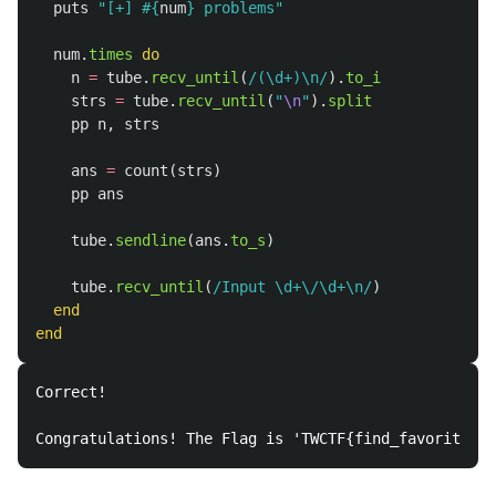
puts
"[+] 
#{
num
}
 problems"
num
.
times
do
n
=
tube
.
recv_until
(
/(\d+)\n/
).
to_i
strs
=
tube
.
recv_until
(
"
\n
"
).
split
pp
n
,
strs
ans
=
count
(
strs
)
pp
ans
tube
.
sendline
(
ans
.
to_s
)
tube
.
recv_until
(
/Input \d+\/\d+\n/
)
end
end
Correct!
