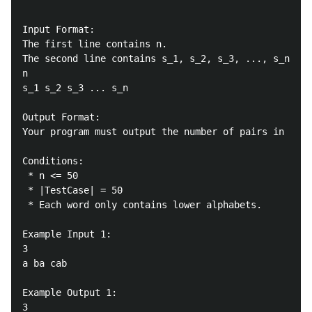
Input Format:

The first line contains n.

The second line contains s_1, s_2, s_3, ..., s_n sep
n

s_1 s_2 s_3 ... s_n

Output Format:

Your program must output the number of pairs in one 
Conditions:

 * n <= 50

 * |TestCase| = 50

 * Each word only contains lower alphabets.

Example Input 1:

3

a ba cab

Example Output 1:

3
