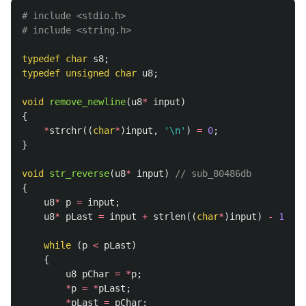
# include <stdio.h>

typedef
char
s8
;
typedef
unsigned
char
u8
;
void
remove_newline
(
u8
*
input
)
{
*
strchr
((
char
*
)
input
,
'\n'
)
=
0
;
}
void
str_reverse
(
u8
*
input
)
// sub_80486db
{
u8
*
p
=
input
;
u8
*
pLast
=
input
+
strlen
((
char
*
)
input
)
-
1
;
while
(
p
<
pLast
)
{
u8
pChar
=
*
p
;
*
p
=
*
pLast
;
*
pLast
=
pChar
;