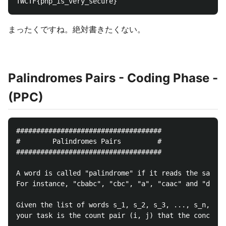
まったくですね。絶対書きたくない。
Palindromes Pairs - Coding Phase -
(PPC)
####################################

#        Palindromes Pairs         #

####################################

A word is called "palindrome" if it reads the same b
For instance, "cbabc", "cbc", "a", "caac" and "deaed
Given the list of words s_1, s_2, s_3, ..., s_n,

your task is the count pair (i, j) that the concaten