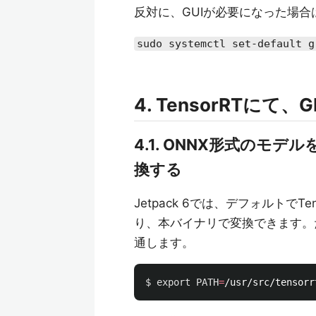
反対に、GUIが必要になった場
sudo systemctl set-default g
4. TensorRTに
4.1. ONNX形式のモデ
換する
Jetpack 6では、デフォルトでT
り、本バイナリで変換できます。
通します。
$ 
export 
PATH
=
/usr/src/tensorr