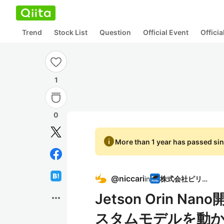
Trend
Stock List
Question
Official Event
Offici
1
0
info
More than 1 year has passed sin
@
niccari
in
株式会社ピリカ
Jetson Orin N
more_horiz
スタムモデルを動