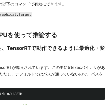
合は以下のコマンドで有効にできます。
raphical.target
て、GPUを使って推論する
ルを、TensorRTで動作できるように最適化・変
ensorRTが導入されています。この中にtrtexecバイナリがあ
ただし、デフォルトではパスが通っていないので、パスを
t/bin/:
$PATH