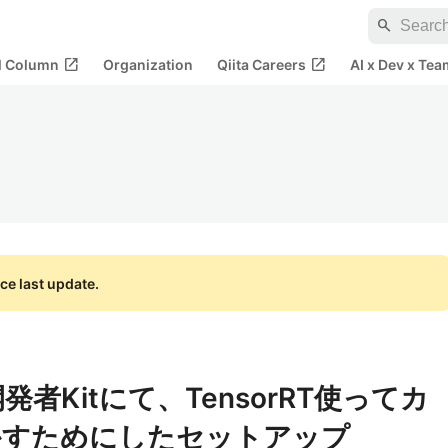
search
open_in_new
open_in_new
al Column
Organization
Qiita Careers
AI x Dev x Tea
ce last update.
ano開発者Kitにて、TensorRT使ってカ
かすためにしたセットアップ