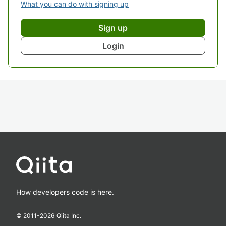
What you can do with signing up
Sign up
Login
How developers code is here.
© 2011-
2026
Qiita Inc.