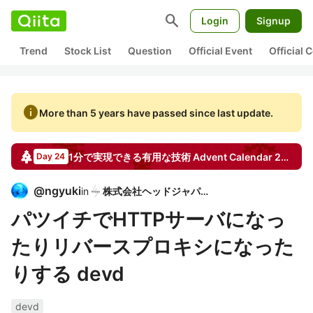
search
Login
Signup
Trend
Stock List
Question
Official Event
Official
info
More than 5 years have passed since last update.
1分で実現できる有用な技術
Advent Calendar
2015
Day 24
@
ngyuki
in
株式会社ヘッドジャパン
パツイチでHTTPサーバになっ
たりリバースプロキシになった
りする devd
devd