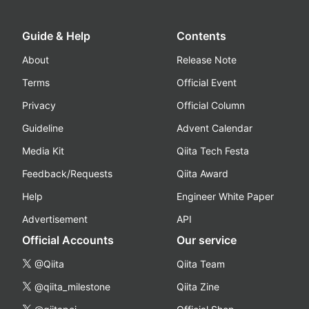
Guide & Help
Contents
About
Release Note
Terms
Official Event
Privacy
Official Column
Guideline
Advent Calendar
Media Kit
Qiita Tech Festa
Feedback/Requests
Qiita Award
Help
Engineer White Paper
Advertisement
API
Official Accounts
Our service
@Qiita
Qiita Team
@qiita_milestone
Qiita Zine