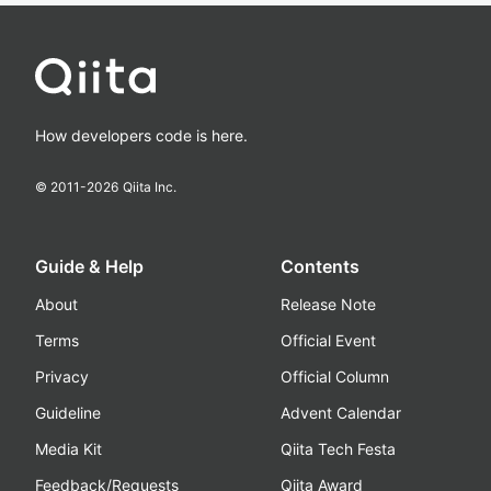
How developers code is here.
© 2011-
2026
Qiita Inc.
Guide & Help
Contents
About
Release Note
Terms
Official Event
Privacy
Official Column
Guideline
Advent Calendar
Media Kit
Qiita Tech Festa
Feedback/Requests
Qiita Award