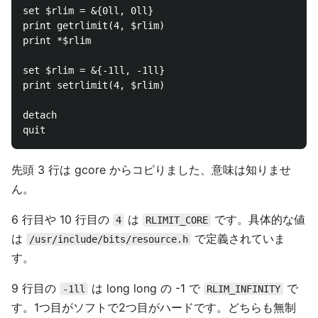
set $rlim = &{0ll, 0ll}

print getrlimit(4, $rlim)

print *$rlim

set $rlim = &{-1ll, -1ll}

print setrlimit(4, $rlim)

detach

先頭 3 行は gcore からコピりました、意味は知りませ
ん。
6 行目や 10 行目の
は
です。具体的な値
4
RLIMIT_CORE
は
で定義されていま
/usr/include/bits/resource.h
す。
9 行目の
は long long の -1 で
で
-1ll
RLIM_INFINITY
す。1つ目がソフトで2つ目がハードです。どちらも無制