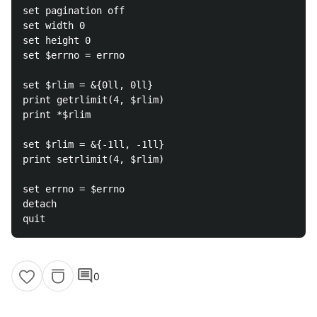
set pagination off

set width 0

set height 0

set $errno = errno

set $rlim = &{0ll, 0ll}

print getrlimit(4, $rlim)

print *$rlim

set $rlim = &{-1ll, -1ll}

print setrlimit(4, $rlim)

set errno = $errno

detach

comment
0