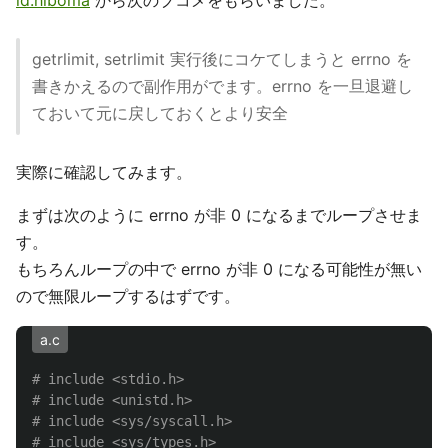
id:hiboma
から次のブコメをもらいました。
getrlimit, setrlimit 実行後にコケてしまうと errno を
書きかえるので副作用がでます。errno を一旦退避し
ておいて元に戻しておくとより安全
実際に確認してみます。
まずは次のように errno が非 0 になるまでループさせま
す。
もちろんループの中で errno が非 0 になる可能性が無い
ので無限ループするはずです。
a.c
# include <stdio.h>

# include <unistd.h>

# include <sys/syscall.h>

# include <sys/types.h>
