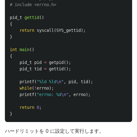
pid_t
gettid
()
{
return
syscall
(
SYS_gettid
);
}
int
main
()
{
pid_t
pid
=
getpid
();
pid_t
tid
=
gettid
();
printf
(
"%ld %ld
\n
"
,
pid
,
tid
);
while
(
!
errno
);
printf
(
"errno: %d
\n
"
,
errno
);
return
0
;
}
ハードリミットを 0 に設定して実行します。