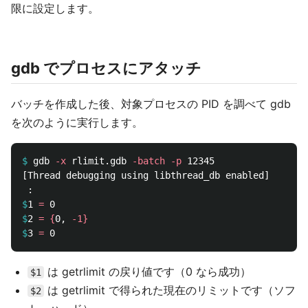
限に設定します。
gdb でプロセスにアタッチ
バッチを作成した後、対象プロセスの PID を調べて gdb
を次のように実行します。
$
gdb 
-x
 rlimit.gdb 
-batch
-p
[Thread debugging using libthread_db enabled]

$
1 
=
$
2 
=
{
0, 
-1
}
$
3 
=
は getrlimit の戻り値です（0 なら成功）
$1
は getrlimit で得られた現在のリミットです（ソフ
$2