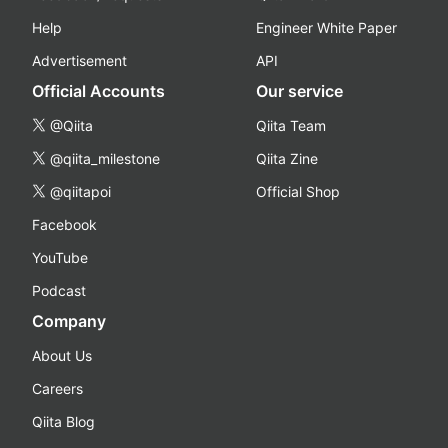
Help
Engineer White Paper
Advertisement
API
Official Accounts
Our service
@Qiita
Qiita Team
@qiita_milestone
Qiita Zine
@qiitapoi
Official Shop
Facebook
YouTube
Podcast
Company
About Us
Careers
Qiita Blog