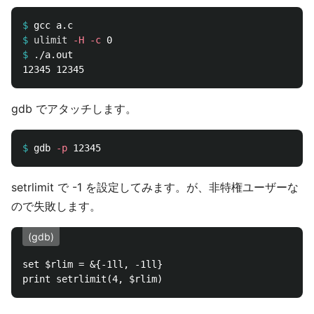
$
$
ulimit
-H
-c
$
gdb でアタッチします。
$
gdb 
-p
setrlimit で -1 を設定してみます。が、非特権ユーザーな
ので失敗します。
(gdb)
set $rlim = &{-1ll, -1ll}
