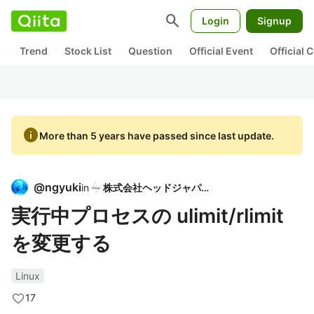
search
Login
Signup
Trend
Stock List
Question
Official Event
Official
info
More than 5 years have passed since last update.
@
ngyuki
in
株式会社ヘッドジャパン
実行中プロセスの ulimit/rlimit
を変更する
Linux
17