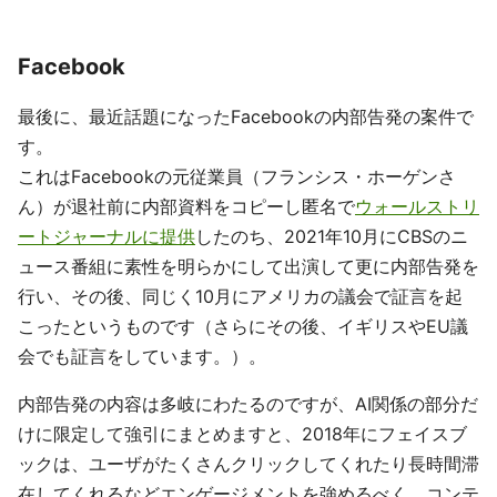
Facebook
最後に、最近話題になったFacebookの内部告発の案件で
す。
これはFacebookの元従業員（フランシス・ホーゲンさ
ん）が退社前に内部資料をコピーし匿名で
ウォールストリ
ートジャーナルに提供
したのち、2021年10月にCBSのニ
ュース番組に素性を明らかにして出演して更に内部告発を
行い、その後、同じく10月にアメリカの議会で証言を起
こったというものです（さらにその後、イギリスやEU議
会でも証言をしています。）。
内部告発の内容は多岐にわたるのですが、AI関係の部分だ
けに限定して強引にまとめますと、2018年にフェイスブ
ックは、ユーザがたくさんクリックしてくれたり長時間滞
在してくれるなどエンゲージメントを強めるべく、コンテ