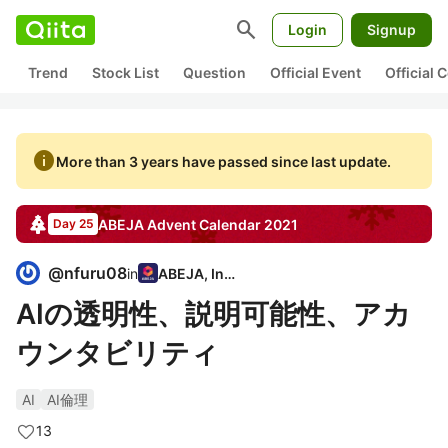
search
Login
Signup
Trend
Stock List
Question
Official Event
Official
info
More than 3 years have passed since last update.
ABEJA
Advent Calendar
2021
Day 25
@
nfuru08
in
ABEJA, Inc.
AIの透明性、説明可能性、アカ
ウンタビリティ
AI
AI倫理
13