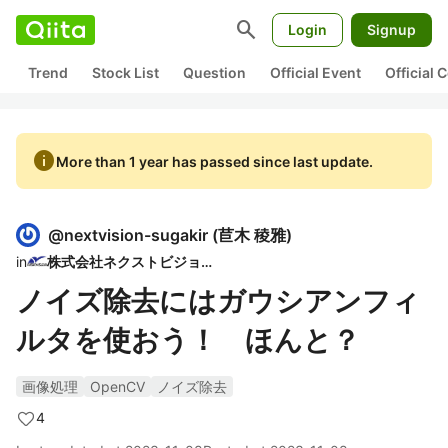
search
Login
Signup
Trend
Stock List
Question
Official Event
Official
info
More than 1 year has passed since last update.
@
nextvision-sugakir
(
苣木 稜雅
)
in
株式会社ネクストビジョン
ノイズ除去にはガウシアンフィ
ルタを使おう！ ほんと？
画像処理
OpenCV
ノイズ除去
4