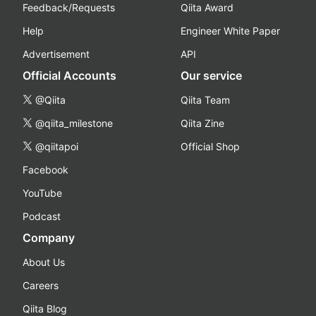
Feedback/Requests
Qiita Award
Help
Engineer White Paper
Advertisement
API
Official Accounts
Our service
@Qiita
Qiita Team
@qiita_milestone
Qiita Zine
@qiitapoi
Official Shop
Facebook
YouTube
Podcast
Company
About Us
Careers
Qiita Blog