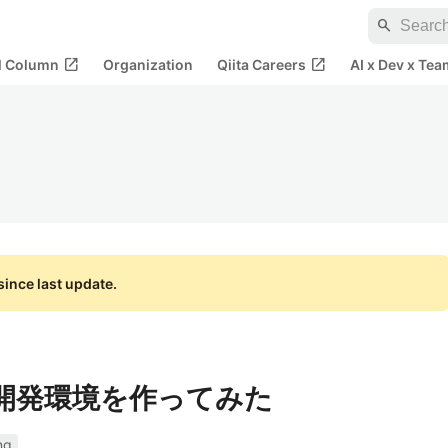
search
open_in_new
open_in_new
al Column
Organization
Qiita Careers
AI x Dev x Tea
ince last update.
MVC開発環境を作ってみた
ng