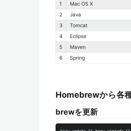
1
Mac OS X
2
Java
3
Tomcat
4
Eclipse
5
Maven
6
Spring
Homebrewから
brewを更新