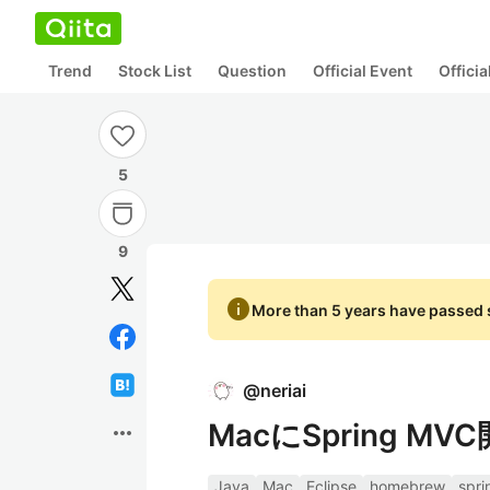
Trend
Stock List
Question
Official Event
Offici
5
9
info
More than 5 years have passed s
@
neriai
MacにSpring 
more_horiz
Java
Mac
Eclipse
homebrew
spri