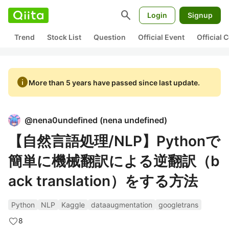
search
Login
Signup
Trend
Stock List
Question
Official Event
Official
info
More than 5 years have passed since last update.
@
nena0undefined
(
nena undefined
)
【自然言語処理/NLP】Pythonで
簡単に機械翻訳による逆翻訳（b
ack translation）をする方法
Python
NLP
Kaggle
dataaugmentation
googletrans
8