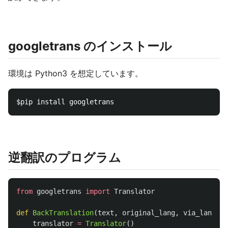
googletrans のインストール
環境は Python3 を想定しています。
逆翻訳のプログラム
from
googletrans
import
Translator
def
BackTranslation
(
text
,
original_lang
,
via_lang
):
translator
=
Translator
()