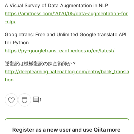
A Visual Survey of Data Augmentation in NLP
https://amitness.com/2020/05/data-augmentation-for
-nlp/
Googletrans: Free and Unlimited Google translate API
for Python
https://py-googletrans.readthedocs.io/en/latest/
逆翻訳は機械翻訳の錬金術師か？
http://deeplearning.hatenablog.com/entry/back_transla
tion
comment
1
Register as a new user and use Qiita more