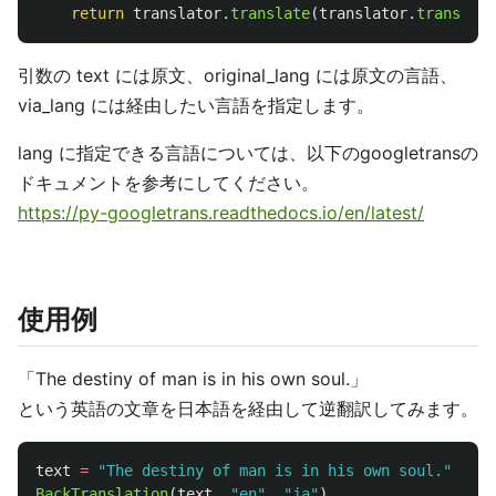
return
translator
.
translate
(
translator
.
translate
引数の text には原文、original_lang には原文の言語、
via_lang には経由したい言語を指定します。
lang に指定できる言語については、以下のgoogletransの
ドキュメントを参考にしてください。
https://py-googletrans.readthedocs.io/en/latest/
使用例
「The destiny of man is in his own soul.」
という英語の文章を日本語を経由して逆翻訳してみます。
text
=
"
The destiny of man is in his own soul.
"
BackTranslation
(
text
,
"
en
"
,
"
ja
"
)