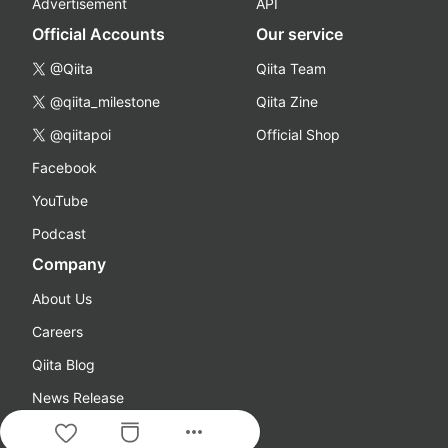
Advertisement
API
Official Accounts
Our service
@Qiita
Qiita Team
@qiita_milestone
Qiita Zine
@qiitapoi
Official Shop
Facebook
YouTube
Podcast
Company
About Us
Careers
Qiita Blog
News Release
more_horiz