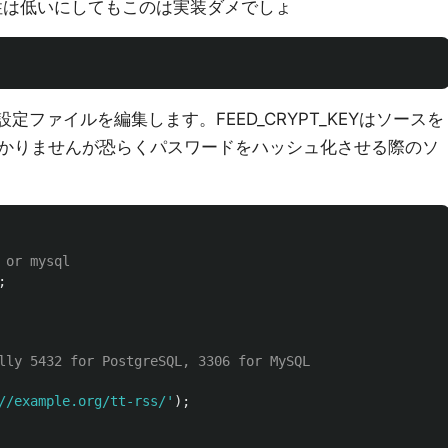
性は低いにしてもこのは実装ダメでしょ
の設定ファイルを編集します。FEED_CRYPT_KEYはソースを
かりませんが恐らくパスワードをハッシュ化させる際のソ
 or mysql
;
lly 5432 for PostgreSQL, 3306 for MySQL
//example.org/tt-rss/'
);