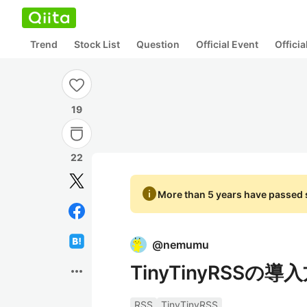
Trend
Stock List
Question
Official Event
Offici
19
22
info
More than 5 years have passed s
@
nemumu
TinyTinyRSSの導
more_horiz
RSS
TinyTinyRSS