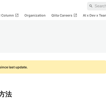
search
open_in_new
open_in_new
al Column
Organization
Qiita Careers
AI x Dev x Tea
ince last update.
入方法