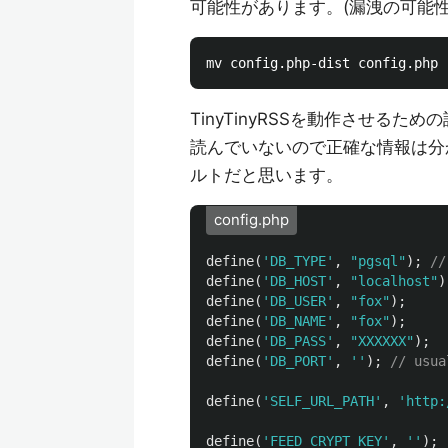
可能性があります。(漏洩の可能
TinyTinyRSSを動作させるため
読んでいないので正確な情報は分
ルトだと思います。
config.php
define
(
'DB_TYPE'
,
"pgsql"
);
//
define
(
'DB_HOST'
,
"localhost"
)
define
(
'DB_USER'
,
"fox"
);
define
(
'DB_NAME'
,
"fox"
);
define
(
'DB_PASS'
,
"XXXXXX"
);
define
(
'DB_PORT'
,
''
);
// usua
define
(
'SELF_URL_PATH'
,
'http:
define
(
'FEED_CRYPT_KEY'
,
''
);