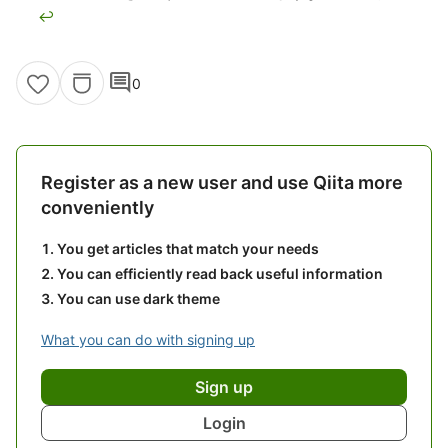
↩
comment
0
Register as a new user and use Qiita more
conveniently
You get articles that match your needs
You can efficiently read back useful information
You can use dark theme
What you can do with signing up
Sign up
Login