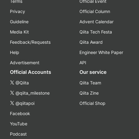
Terms
Official Event
Privacy
Official Column
Guideline
Advent Calendar
Media Kit
Qiita Tech Festa
Feedback/Requests
Qiita Award
Help
Engineer White Paper
Advertisement
API
Official Accounts
Our service
@Qiita
Qiita Team
@qiita_milestone
Qiita Zine
@qiitapoi
Official Shop
Facebook
YouTube
Podcast