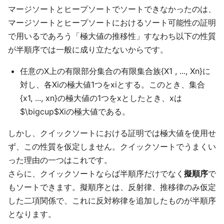
マージソートとヒープソートでソートできなかったのは、
マージソートとヒープソートにおけるソート可能性の証明
で用いるであろう「極大値の推移性」すなわち以下の性質
が半順序では一般に成り立たないからです。
任意のX上の有限部分集合の有限集合族{X1 , ..., Xn}に
対し、各Xiの極大値1つをxiとする。このとき、集合
{x1, ..., xn}の極大値の1つをxとしたとき、xは
$\bigcup$Xiの極大値である。
しかし、クイックソートにおける証明では極大値を使用せ
ず、この性質を仮定しません。クイックソートでうまくい
った理由の一つはこれです。
さらに、クイックソートならば半順序だけでなく
擬順序
で
もソートできます。擬順序とは、反射律、推移律のみ仮定
した二項関係で、これに反対称律を追加したものが半順序
となります。