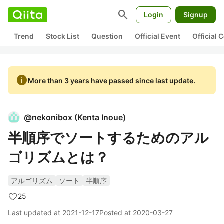
search
Login
Signup
Trend
Stock List
Question
Official Event
Official
info
More than 3 years have passed since last update.
@
nekonibox
(
Kenta Inoue
)
半順序でソートするためのアル
ゴリズムとは？
アルゴリズム
ソート
半順序
25
Last updated at
2021-12-17
Posted at
2020-03-27