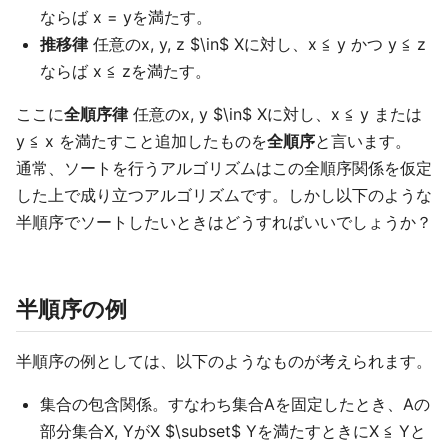
ならば x = yを満たす。
推移律
任意のx, y, z $\in$ Xに対し、x ≦ y かつ y ≦ z
ならば x ≦ zを満たす。
ここに
全順序律
任意のx, y $\in$ Xに対し、x ≦ y または
y ≦ x を満たすこと追加したものを
全順序
と言います。
通常、ソートを行うアルゴリズムはこの全順序関係を仮定
した上で成り立つアルゴリズムです。しかし以下のような
半順序でソートしたいときはどうすればいいでしょうか？
半順序の例
半順序の例としては、以下のようなものが考えられます。
集合の包含関係。すなわち集合Aを固定したとき、Aの
部分集合X, YがX $\subset$ Yを満たすときにX ≦ Yと