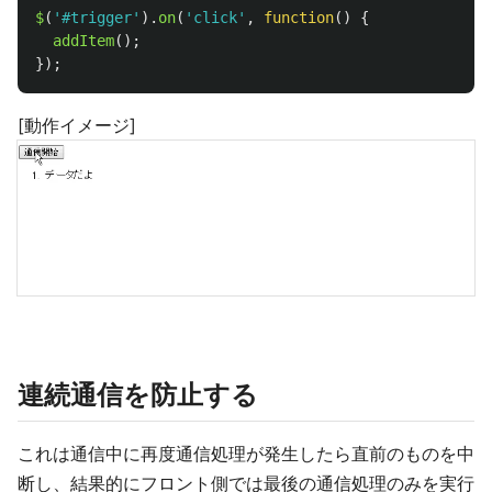
$
(
'
#trigger
'
).
on
(
'
click
'
,
function
()
{
addItem
();
});
[動作イメージ]
連続通信を防止する
これは通信中に再度通信処理が発生したら直前のものを中
断し、結果的にフロント側では最後の通信処理のみを実行