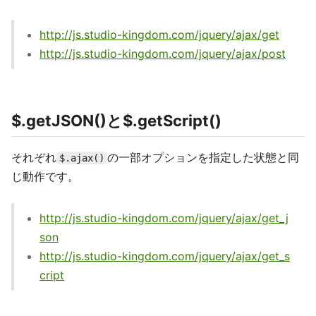
http://js.studio-kingdom.com/jquery/ajax/get
http://js.studio-kingdom.com/jquery/ajax/post
$.getJSON()と$.getScript()
それぞれ
の一部オプションを指定した状態と同
$.ajax()
じ動作です。
http://js.studio-kingdom.com/jquery/ajax/get_j
son
http://js.studio-kingdom.com/jquery/ajax/get_s
cript