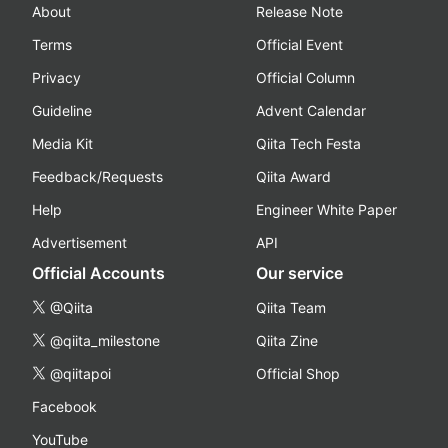
About
Release Note
Terms
Official Event
Privacy
Official Column
Guideline
Advent Calendar
Media Kit
Qiita Tech Festa
Feedback/Requests
Qiita Award
Help
Engineer White Paper
Advertisement
API
Official Accounts
Our service
@Qiita
Qiita Team
@qiita_milestone
Qiita Zine
@qiitapoi
Official Shop
Facebook
YouTube