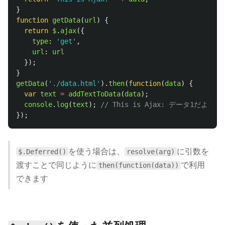
}
function
getData
(
url
)
{
return
$
.
ajax
({
type
:
'
get
'
,
url
:
url
});
}
getData
(
'
./data.html
'
).
then
(
function
(
data
)
{
var
text
=
addTextToData
(
data
);
console
.
log
(
text
);
// This is Ajax: データ1だよ
});
を使う場合は、
に引数を
$.Deferred()
resolve(arg)
渡すことで同じように
で利用
then(function(data))
できます