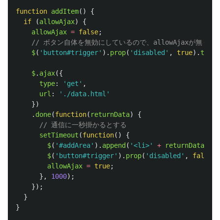
function
addItem
()
{
if 
(
allowAjax
)
{
allowAjax
=
false
;
// ボタン自体を無効にしているので、allowAjaxが無く
$
(
'
button#trigger
'
).
prop
(
'
disabled
'
,
true
).
text
(
$
.
ajax
({
type
:
'
get
'
,
url
:
'
./data.html
'
})
.
done
(
function
(
returnData
)
{
// 通信に一秒掛かるとする
setTimeout
(
function
()
{
$
(
'
#addArea
'
).
append
(
'
<li>
'
+
returnData
+
'
$
(
'
button#trigger
'
).
prop
(
'
disabled
'
,
false
).
allowAjax
=
true
;
},
1000
);
});
}
}