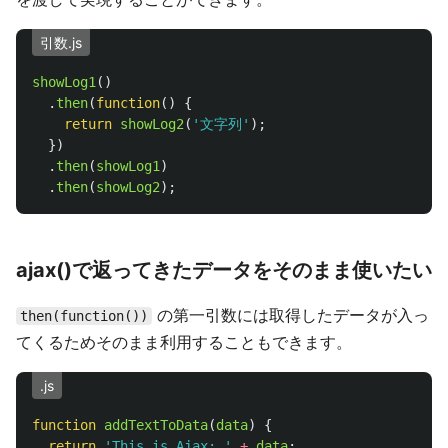
引数.js
showLog1
()
.
then
(
function
()
{
return
showLog2
(
'
文字列
'
);
})
.
then
(
showLog1
)
.
then
(
showLog2
);
ajax()で返ってきたデータをそのまま使いたい
の第一引数には取得したデータが入っ
then(function())
てくるためそのまま利用することもできます。
.js
function
addTextToData
(
data
)
{
return
'
This is Ajax: 
'
+
data
;