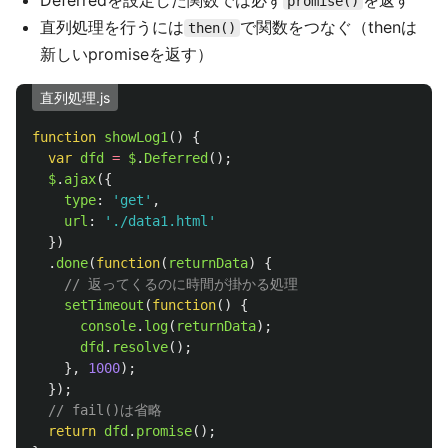
Deferredを設定した関数では必ず
を返す
promise()
直列処理を行うには
で関数をつなぐ（thenは
then()
新しいpromiseを返す）
直列処理.js
function
showLog1
()
{
var
dfd
=
$
.
Deferred
();
$
.
ajax
({
type
:
'
get
'
,
url
:
'
./data1.html
'
})
.
done
(
function
(
returnData
)
{
// 返ってくるのに時間が掛かる処理
setTimeout
(
function
()
{
console
.
log
(
returnData
);
dfd
.
resolve
();
},
1000
);
});
// fail()は省略
return
dfd
.
promise
();