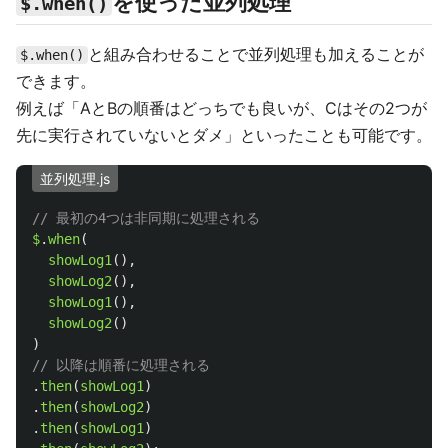
を使った並列処理
$.when()
と組み合わせることで並列処理も加えることが
$.when()
できます。
例えば「AとBの順番はどっちでも良いが、Cはその2つが
先に実行されていないとダメ」といったことも可能です。
並列処理.js
// 最初の4つは非同期に処理される
$
.
when
(
showLog1
(),
showLog2
(),
showLog1
(),
showLog2
()
)
// 以降は順番に処理される
.
then
(
showLog1
)
.
then
(
showLog2
)
.
then
(
showLog1
)