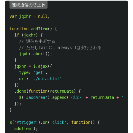
連続通信の防止.js
var
jqxhr
=
null
;
function
addItem
()
{
if 
(
jqxhr
)
{
// 通信を中断する
// ただしfail(), always()は実行される
jqxhr
.
abort
();
}
jqxhr
=
$
.
ajax
({
type
:
'
get
'
,
url
:
'
./data.html
'
})
.
done
(
function
(
returnData
)
{
$
(
'
#addArea
'
).
append
(
'
<li>
'
+
returnData
+
'
</li
});
}
$
(
'
#trigger
'
).
on
(
'
click
'
,
function
()
{
addItem
();