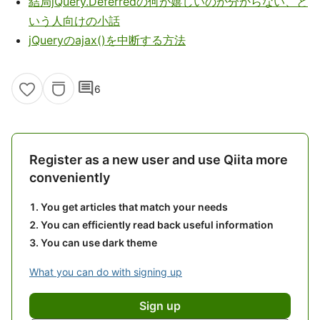
結局jQuery.Deferredの何が嬉しいのか分からない、と
いう人向けの小話
jQueryのajax()を中断する方法
comment
6
Register as a new user and use Qiita more
conveniently
You get articles that match your needs
You can efficiently read back useful information
You can use dark theme
What you can do with signing up
Sign up