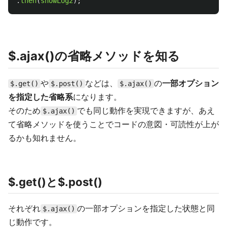
.
then
(
showLog2
);
$.ajax()の省略メソッドを知る
や
などは、
の
一部オプション
$.get()
$.post()
$.ajax()
を指定した省略系
になります。
そのため
でも同じ動作を実現できますが、あえ
$.ajax()
て省略メソッドを使うことでコードの意図・可読性が上が
るかも知れません。
$.get()と$.post()
それぞれ
の一部オプションを指定した状態と同
$.ajax()
じ動作です。