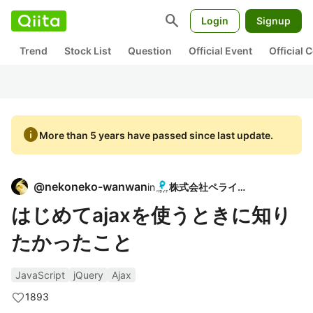
search
Login
Signup
Trend
Stock List
Question
Official Event
Official
info
More than 5 years have passed since last update.
@
nekoneko-wanwan
in
株式会社ペライチ
はじめてajaxを使うときに知り
たかったこと
JavaScript
jQuery
Ajax
1893