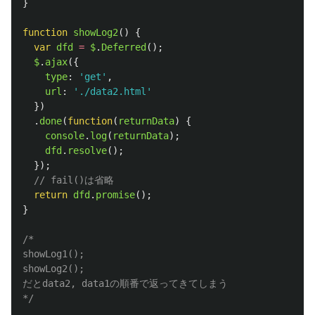
}
function
showLog2
()
{
var
dfd
=
$
.
Deferred
();
$
.
ajax
({
type
:
'
get
'
,
url
:
'
./data2.html
'
})
.
done
(
function
(
returnData
)
{
console
.
log
(
returnData
);
dfd
.
resolve
();
});
// fail()は省略
return
dfd
.
promise
();
}
/*

showLog1();

showLog2();

だとdata2, data1の順番で返ってきてしまう

*/