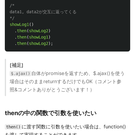
/*

data1, data2が交互に返ってくる

*/
showLog1
()
.
then
(
showLog2
)
.
then
(
showLog1
)
.
then
(
showLog2
);
[補足]
自体がpromiseを返すため、$.ajax()を使う
$.ajax()
場合はそのままreturnするだけでもOK（コメント参
照&コメントありがとうございます！）
thenの中の関数で引数を使いたい
に渡す関数に引数を使いたい場合は、function()
then()
を渡して実現することができます。