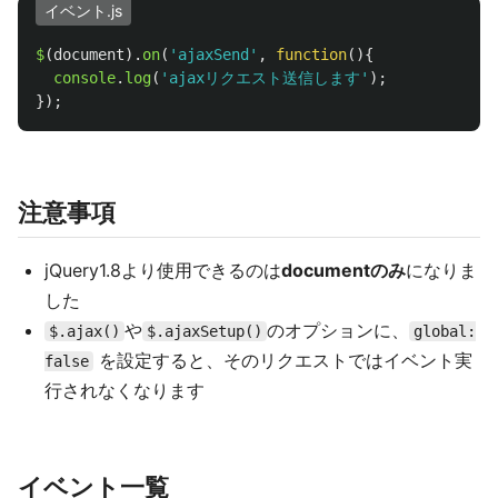
イベント.js
$
(
document
).
on
(
'
ajaxSend
'
,
function
(){
console
.
log
(
'
ajaxリクエスト送信します
'
);
});
注意事項
jQuery1.8より使用できるのは
documentのみ
になりま
した
や
のオプションに、
$.ajax()
$.ajaxSetup()
global:
を設定すると、そのリクエストではイベント実
false
行されなくなります
イベント一覧