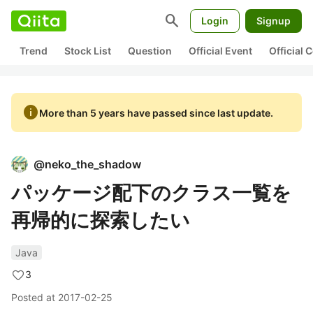
search
Login
Signup
Trend
Stock List
Question
Official Event
Official
info
More than 5 years have passed since last update.
@
neko_the_shadow
パッケージ配下のクラス一覧を
再帰的に探索したい
Java
3
Posted at
2017-02-25