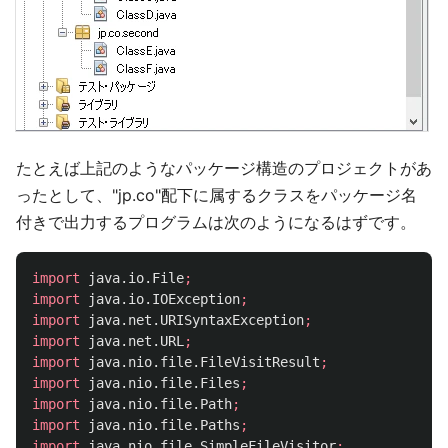
たとえば上記のようなパッケージ構造のプロジェクトがあ
ったとして、"jp.co"配下に属するクラスをパッケージ名
付きで出力するプログラムは次のようになるはずです。
import
java.io.File
;
import
java.io.IOException
;
import
java.net.URISyntaxException
;
import
java.net.URL
;
import
java.nio.file.FileVisitResult
;
import
java.nio.file.Files
;
import
java.nio.file.Path
;
import
java.nio.file.Paths
;
import
java.nio.file.SimpleFileVisitor
;