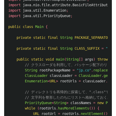
import
java.nio.file.attribute.BasicFileAttributes
;
import
java.util.Enumeration
;
import
java.util.PriorityQueue
;
public
class
Main
{
private
static
final
String
PACKAGE_SEPARATOR
=
private
static
final
String
CLASS_SUFFIX
=
".cla
public
static
void
main
(
String
[]
args
)
throws
IO
// クラスローダを利用して、パッケージ配下のリソー
String
rootPackageName
=
"jp.co"
.
replace
(
PAC
ClassLoader
classLoader
=
ClassLoader
.
getSys
Enumeration
<
URL
>
rootUrls
=
classLoader
.
getR
// ディレクトリを再帰的に探索して、".class"で
// 文字列を整形したのちにリストへ格納しておく。
PriorityQueue
<
String
>
classNames
=
new
Prior
while
(
rootUrls
.
hasMoreElements
())
{
URL
rootUrl
=
rootUrls
.
nextElement
();