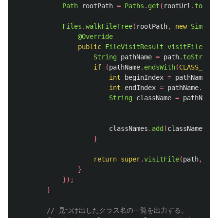
Path
rootPath
=
Paths
.
get
(
rootUrl
.
toURI
(
Files
.
walkFileTree
(
rootPath
,
new
SimpleF
@Override
public
FileVisitResult
visitFile
(
Pat
String
pathName
=
path
.
toString
(
if
(
pathName
.
endsWith
(
CLASS_SUFF
int
beginIndex
=
pathName
.
la
int
endIndex
=
pathName
.
last
String
className
=
pathName
.
.
classNames
.
add
(
className
);
}
return
super
.
visitFile
(
path
,
att
}
});
}
// 見つけ出したクラス名の一覧を出力する。