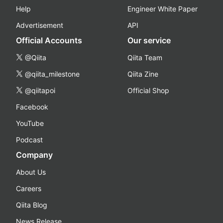
Help
Engineer White Paper
Advertisement
API
Official Accounts
Our service
@Qiita
Qiita Team
@qiita_milestone
Qiita Zine
@qiitapoi
Official Shop
Facebook
YouTube
Podcast
Company
About Us
Careers
Qiita Blog
News Release