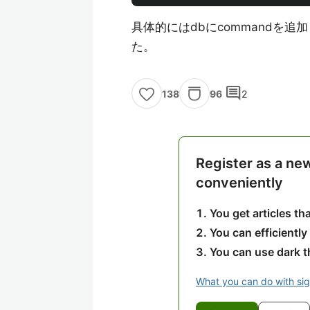
具体的にはdbにcommandを
た。
comment
96
2
138
Register as a ne
conveniently
You get articles t
You can efficiently
You can use dark 
What you can do with si