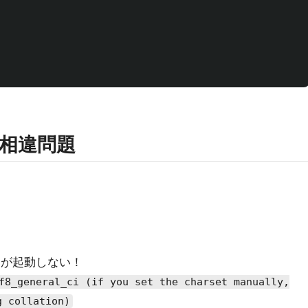
相違問題
sが起動しない！
f8_general_ci (if you set the charset manually,
g collation)