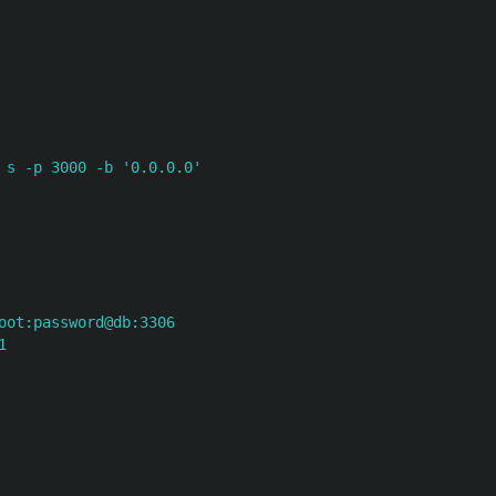
 s -p 3000 -b '0.0.0.0'
oot:password@db:3306
1