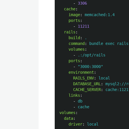
-
3306
cache
:
image
:
memcached:1.4
ports
:
-
11211
rails
:
build
:
.
command
:
bundle exec rails
volumes
:
-
.:/opt/rails
ports
:
-
"
3000:3000"
environment
:
RAILS_ENV
:
local
DATABASE_URL
:
mysql2://r
CACHE_SERVER
:
cache:1121
links
:
-
db
-
cache
volumes
:
data
:
driver
:
local