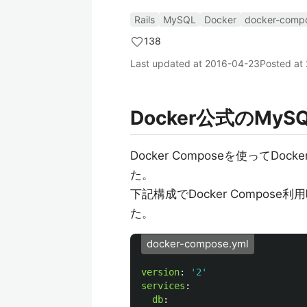
Rails
MySQL
Docker
docker-comp
138
Last updated at
2016-04-23
Posted at
Docker公式のMy
Docker Composeを使って
た。
下記構成でDocker Compos
た。
docker-compose.yml
version
:
'
2'
services
:
db
: