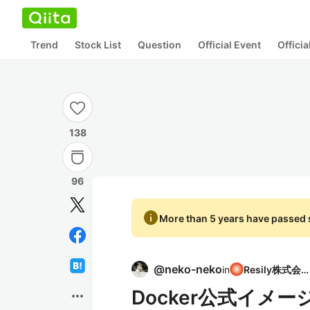
Trend
Stock List
Question
Official Event
Offici
138
96
info
More than 5 years have passed s
@
neko-neko
in
Resily株式会社
Docker公式イメ
more_horiz