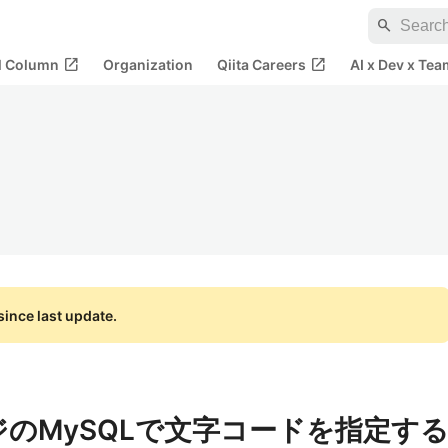
search
open_in_new
open_in_new
al Column
Organization
Qiita Careers
AI x Dev x Tea
ince last update.
ージのMySQLで文字コードを指定す