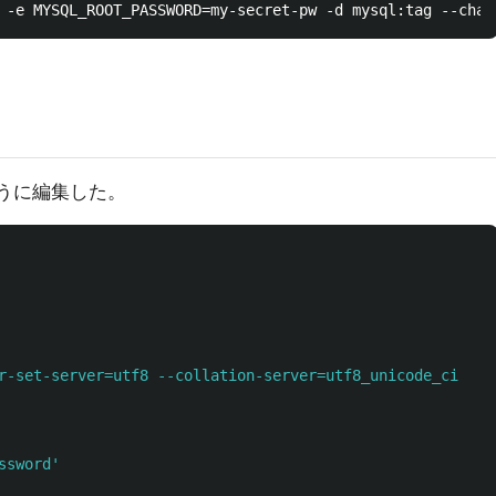
記のように編集した。
r-set-server=utf8 --collation-server=utf8_unicode_ci
ssword'