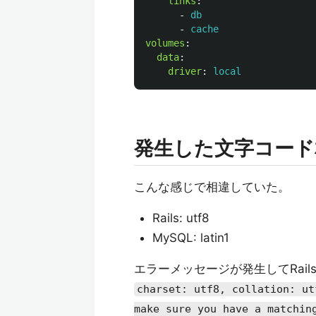
links
:
-
db
-
cache
volumes
:
data
:
driver
:
local
発生した文字コード
こんな感じで相違していた。
Rails: utf8
MySQL: latin1
エラーメッセージが発生してRail
charset: utf8, collation: ut
make sure you have a matchin