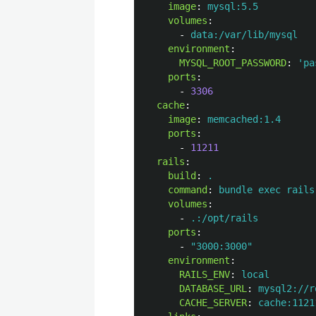
image
:
mysql:5.5
volumes
:
-
data:/var/lib/mysql
environment
:
MYSQL_ROOT_PASSWORD
:
'
pa
ports
:
-
3306
cache
:
image
:
memcached:1.4
ports
:
-
11211
rails
:
build
:
.
command
:
bundle exec rails
volumes
:
-
.:/opt/rails
ports
:
-
"
3000:3000"
environment
:
RAILS_ENV
:
local
DATABASE_URL
:
mysql2://r
CACHE_SERVER
:
cache:1121