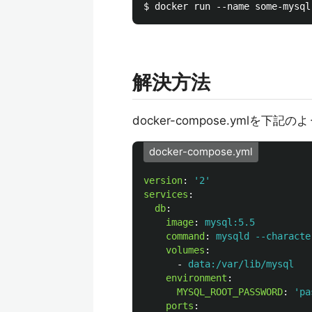
解決方法
docker-compose.ymlを下
docker-compose.yml
version
:
'
2'
services
:
db
:
image
:
mysql:5.5
command
:
mysqld --characte
volumes
:
-
data:/var/lib/mysql
environment
:
MYSQL_ROOT_PASSWORD
:
'
pa
ports
: