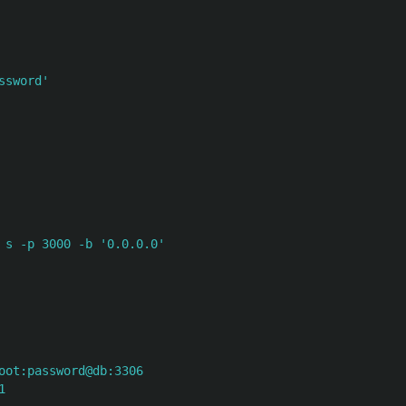
ssword'
 s -p 3000 -b '0.0.0.0'
oot:password@db:3306
1