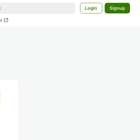
Login
Signup
open_in_new
m
る