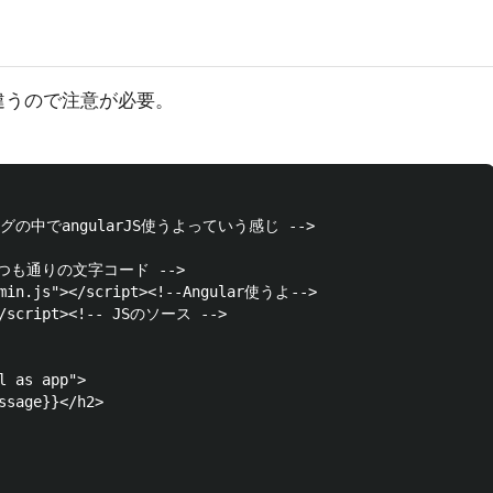
違うので注意が必要。
このタグの中でangularJS使うよっていう感じ -->

!--いつも通りの文字コード -->

.min.js"></script><!--Angular使うよ-->

</script><!-- JSのソース -->

 as app">

ssage}}</h2>
