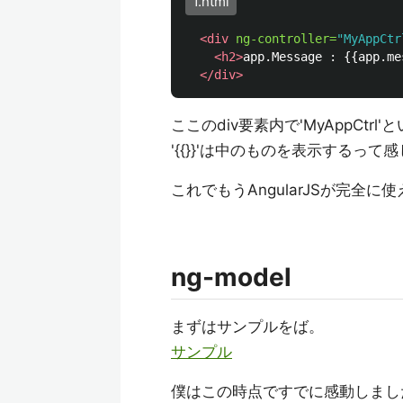
1.html
<div
ng-controller=
"MyAppCtr
<h2>
app.Message : {{app.me
</div>
ここのdiv要素内で'MyAppCt
'{{}}'は中のものを表示するって
これでもうAngularJSが完全
ng-model
まずはサンプルをば。
サンプル
僕はこの時点ですでに感動しまし