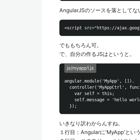
AngularJSのソースを落として
でももちろん可。
で、自分の作るJSはというと。
js/myapp1.js
angular.module('MyApp', []).

  controller('MyAppCtrl', funct
    var self = this;

    self.message = 'hello world
いきなり訳わからんすね。
１行目：Angularに'MyApp'