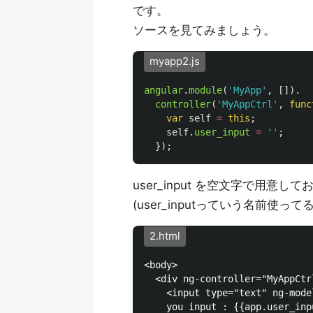
です。
ソースを見てみましょう。
myapp2.js
angular
.
module
(
'
MyApp
'
,
[]).
controller
(
'
MyAppCtrl
'
,
func
var
self
=
this
;
self
.
user_input
=
''
;
});
user_input を空文字で用意
(user_inputっていう名前
2.html
<body>

  <div ng-controller="MyAppCtrl
    <input type="text" ng-mode
    you input : {{app.user_inpu