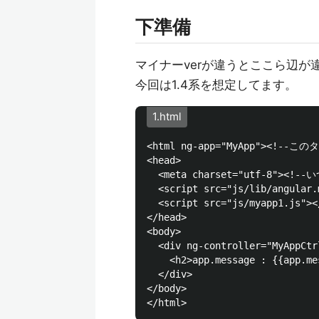
下準備
マイナーverが違うとここら辺が
今回は1.4系を想定してます。
1.html
<html ng-app="MyApp"><!--
<head>

  <meta charset="utf-8"><
  <script src="js/lib/angular
  <script src="js/myapp1.js">
</head>

<body>

  <div ng-controller="MyAppCtrl
    <h2>app.message : {{app.me
  </div>

</body>
