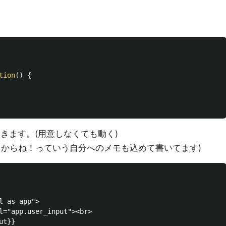
tion
()
{
しておきます。(用意しなくても動く)
使ってるからね！っていう自分へのメモも込めて書いてます)
 as app">

l="app.user_input"><br>

t}}
