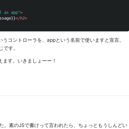
l as app"
>
ssage}}
</h2>
rl'というコントローラを、appという名前で使いますと宣言。
感じです。
に使えます。いきましょーー！
た。素のJSで書けって言われたら、ちょっともうしんどい