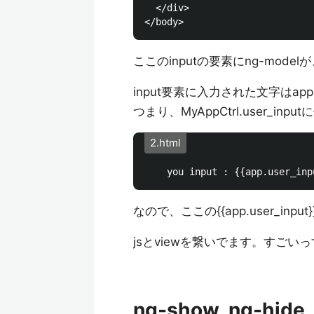
  </div>

ここのinputの要素にng-model
input要素に入力された文字はapp.us
つまり、MyAppCtrl.user_in
2.html
なので、ここの{{app.user_in
jsとviewを繋いでます。すごい
ng-show, ng-hide