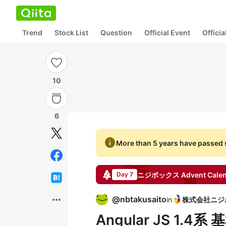
Trend
Stock List
Question
Official Event
Offici
10
6
info
More than 5 years have passed s
ニジボックス
Advent Cale
Day 7
more_horiz
@
nbtakusaito
in
Angular JS 1.