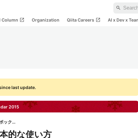
search
open_in_new
open_in_new
al Column
Organization
Qiita Careers
AI x Dev x Tea
ince last update.
ndar
2015
株式会社ニジボックス
4系 基本的な使い方