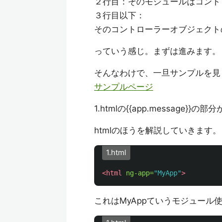
２行目：そのモジュールはコント
３行目以下：
そのコントローラーオブジェクトのmes
っていう感じ。まずは進みます。
そんなわけで、一旦サンプルを見
サンプルページ
1.htmlの{{app.message}}の部
htmlのほうを解説していきます。
1.html
<html
ng-app=
"MyApp"
>
これはMyAppていうモジュール