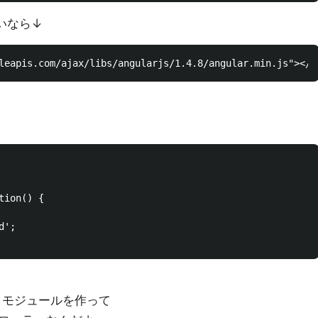
ないなら↓
ion() {

';

というモジュールを作って