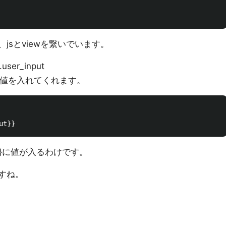
が、jsとviewを繋いでいます。
er_input
putに値を入れてくれます。
put}}に値が入るわけです。
っすね。