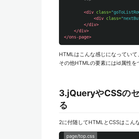
<div
class=
"goToListRo
<div
class=
"nextBu
</div>
</div>
</ons-page>
HTMLはこんな感じになっていて
その他HTMLの要素にはid属性を
3.jQueryやCS
る
2に付随してHTMLとCSSはこ
page/top.css