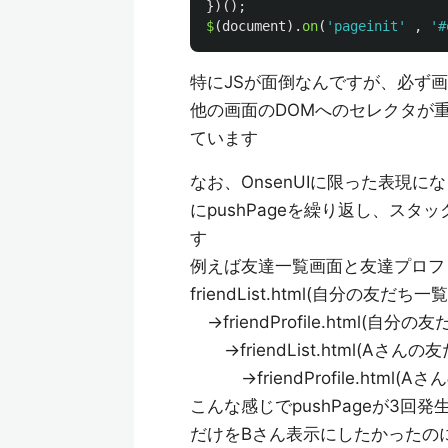
})();
$
(
document
).
on
(
'
pageinit
'
,
'
#
特にJSが面倒なんですが、必ず画
他の画面のDOMへのセレクタが
ています
なお、OnsenUIに限った表現になり
にpushPageを繰り返し、ス
す
例えば友達一覧画面と友達プロフ
friendList.html(自分の友だち一覧
→friendProfile.html(自
→friendList.html(Aさんの
→friendProfile.html
こんな感じでpushPageが3回発生す
だけをBさん表示にしたかったのに、1個