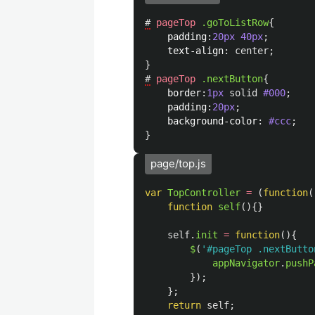
#
pageTop
.goToListRow
{
padding
:
20px
40px
;
text-align
:
center
;
}
#
pageTop
.nextButton
{
border
:
1px
solid
#000
;
padding
:
20px
;
background-color
:
#ccc
;
}
page/top.js
var
TopController
=
(
function
(
function
self
(){}
self
.
init
=
function
(){
$
(
'
#pageTop .nextButto
appNavigator
.
pushP
});
};
return
self
;