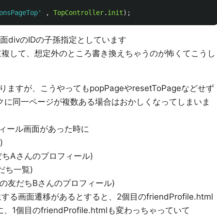
onsPageTop
'
,
TopController
.
init
);
面divのIDの子孫指定としています
重複して、想定外のところ書き換えちゃうのが怖くてこうし
ますが、こうやってもpopPageやresetToPageなどせず
タックに同一ページが複数ある場合はおかしくなってしまいま
ィール画面があった時に
)
分の友だちAさんのプロフィール)
友だち一覧)
(Aさんの友だちBさんのプロフィール)
る画面遷移があるとすると、2個目のfriendProfile.html
目のfriendProfile.htmlも変わっちゃっていて