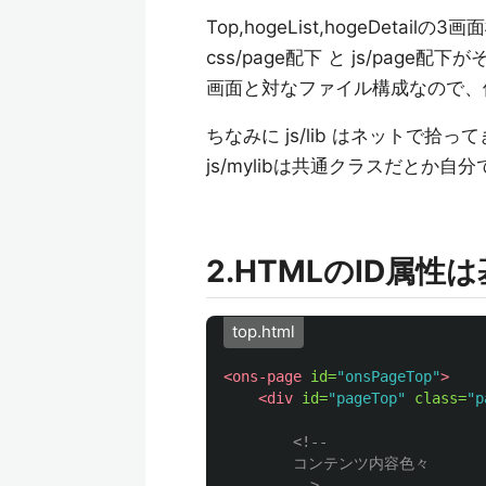
Top,hogeList,hogeDetailの
css/page配下 と js/page配
画面と対なファイル構成なので、
ちなみに js/lib はネットで拾
js/mylibは共通クラスだとか
2.HTMLのID属
top.html
<ons-page
id=
"onsPageTop"
>
<div
id=
"pageTop"
class=
"p
<!--

        コンテンツ内容色々

        -->