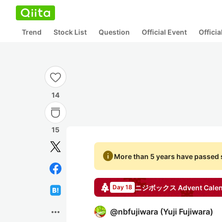
Trend
Stock List
Question
Official Event
Offici
14
15
info
More than 5 years have passed s
ニジボックス
Advent Cale
Day 18
more_horiz
@
nbfujiwara
(
Yuji Fujiwara
)