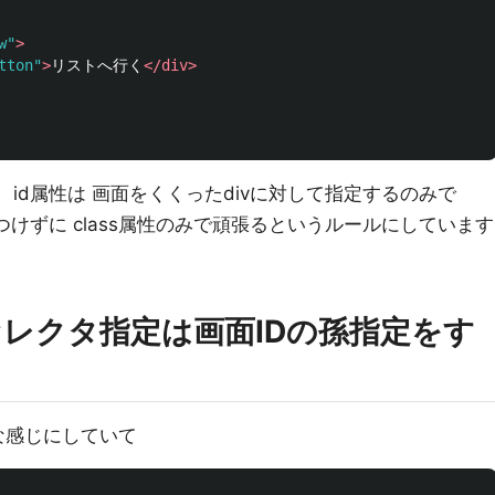
w"
>
tton"
>
リストへ行く
</div>
、id属性は 画面をくくったdivに対して指定するのみで
つけずに class属性のみで頑張るというルールにしています
Sのセレクタ指定は画面IDの孫指定をす
んな感じにしていて