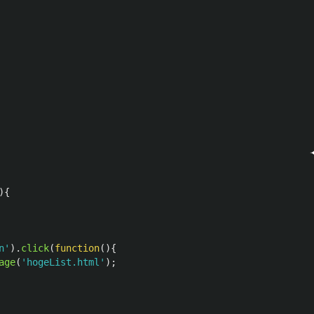
){
n
'
).
click
(
function
(){
age
(
'
hogeList.html
'
);