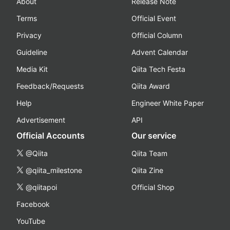
About
Release Note
Terms
Official Event
Privacy
Official Column
Guideline
Advent Calendar
Media Kit
Qiita Tech Festa
Feedback/Requests
Qiita Award
Help
Engineer White Paper
Advertisement
API
Official Accounts
Our service
@Qiita
Qiita Team
@qiita_milestone
Qiita Zine
@qiitapoi
Official Shop
Facebook
YouTube