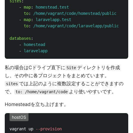
sites
:
-
map
:
homestead.test
to
:
/home/vagrant/code/homestead/public
-
map
:
laravelapp.test
to
:
/home/vagrant/code/laravelapp/public
databases
:
-
homestead
-
laravelapp
私の場合はCドライブ直下に
ディレクトリを作成
Site
し、その中に各プロジェクトをまとめています。
では上記のように複数設定することができますの
sites
で、
より使いやすいです。
to: /home/vagrant/code
Homesteadを立ち上げます。
hostOS
vagrant up 
--provision