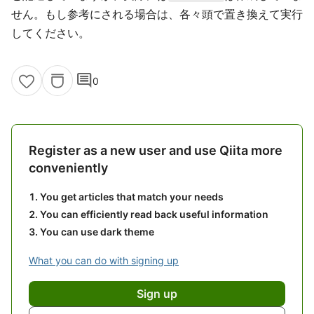
せん。もし参考にされる場合は、各々頭で置き換えて実行
してください。
comment
0
Register as a new user and use Qiita more
conveniently
You get articles that match your needs
You can efficiently read back useful information
You can use dark theme
What you can do with signing up
Sign up