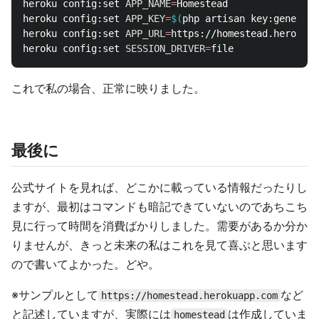
heroku config:set 
APP_NAME
=
Homestead

heroku config:set 
APP_KEY
=
$(
php artisan key:generate
heroku config:set 
APP_URL
=
https://homestead.herokuap
heroku config:set 
SESSION_DRIVER
=
これで私の場合、正常に映りました。
最後に
公式サイトを見れば、どこかに載っている情報だったりし
ますが、最初はコマンドも暗記できていないのであちこち
見に行って時間を消費ばかりしました。需要があるか分か
りませんが、きっと未来の私はこれを見て喜ぶと思います
ので書いてよかった。どや。
※サンプルとして
など
https://homestead.herokuapp.com
と記述していますが、実際には
は作成していま
homestead