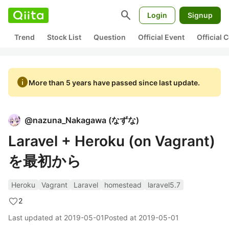
search
Login
Signup
Trend
Stock List
Question
Official Event
Official
info
More than 5 years have passed since last update.
@
nazuna_Nakagawa
(
なずな
)
Laravel + Heroku (on Vagrant)
を最初から
Heroku
Vagrant
Laravel
homestead
laravel5.7
2
Last updated at
2019-05-01
Posted at
2019-05-01