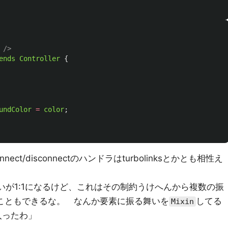
 />
ends
Controller
{
undColor
=
color
;
t/disconnectのハンドラはturbolinksとかとも相性え
振る舞いが1:1になるけど、これはその制約うけへんから複数の振
ることもできるな。 なんか要素に振る舞いを
してる
Mixin
入ったわ」