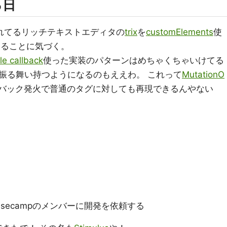
る日
込まれてるリッチテキストエディタの
trix
を
customElements
使
あることに気づく。
le callback
使った実装のパターンはめちゃくちゃいけてる
振る舞い持つようになるのもええわ。 これって
MutationO
ルバック発火で普通のタグに対しても再現できるんやない
secampのメンバーに開発を依頼する