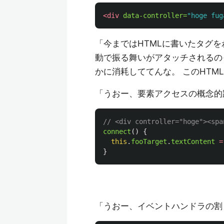
<div
data-controller=
"hoge fug
「今まではHTMLに書いたタグをわざ
動で振る舞いがアタッチされるの
かに消耗しててんな。 このHTML
「うおー、要素アクセスの概念的
// <div controller="hoge"><spa
connect
()
{
this
.
fooTarget
.
textContent
=
}
「うおー、イベントハンドラの割