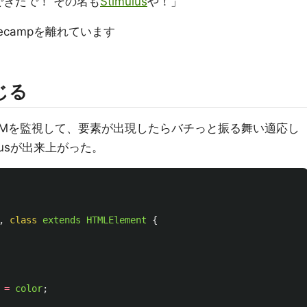
いな、できたで！ その名も
Stimulus
や！」
ecampを離れています
感じる
erでDOMを監視して、要素が出現したらバチっと振る舞い適応し
lusが出来上がった。
,
class
extends
HTMLElement
{
=
color
;