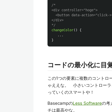
/*

<div controller="hoge">

  <button data-action="click->
</div>

*/
changeColor
()
{
...
}
コードの最小化に目
この1つの要素に複数のコントロ
ゃええな。 小さいコントローラ
っていくのスマートや！
Basecampの
Less Software
の考
チは最高やな。