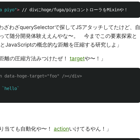
a piyo"
>
わざquerySelectorで探してJSアタッチしてたけど、
って随分開発体験ええんやな〜。 今までこの要素探索と
とJavaScriptの概念的な距離を圧縮する研究しよ」
距離の圧縮方法みつけたぜ！
target
や〜！」
n data-hoge-target="foo" /></div>
`hello`
り当ても自動化や〜！
action
いけてるやん！」