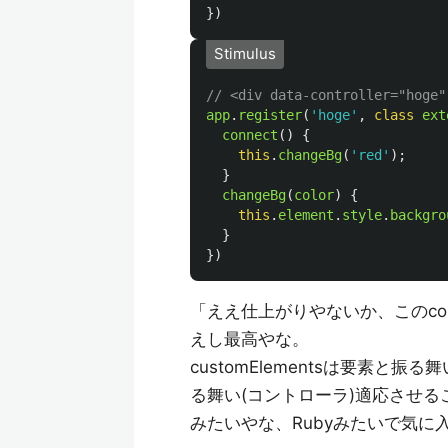
})
Stimulus
// <div data-controller="hoge"
app
.
register
(
'
hoge
'
,
class
ext
connect
()
{
this
.
changeBg
(
'
red
'
);
}
changeBg
(
color
)
{
this
.
element
.
style
.
backgro
}
})
「ええ仕上がりやないか、このconnec
えし最高やな。
customElementsは要素と
る舞い(コントローラ)適応させ
みたいやな、Rubyみたいで気に