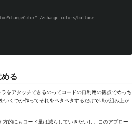
foo#changeColor" />change color</button>

覚める
ーラをアタッチできるのってコードの再利用の観点でめっち
をいくつか作ってそれをペタペタするだけでUIが組み上が
え方的にもコード量は減らしていきたいし、このアプロー