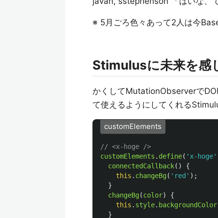
javan, sstephenson 「は
※ 5月ごろ色々あって2人は今Bas
Stimulusに未来を
かくしてMutationObserv
て使えるようにしてくれるStimu
customElements
// <x-hoge />
customElements
.
define
(
'
x-hoge
'
connectedCallback
()
{
this
.
changeBg
(
'
red
'
);
}
changeBg
(
color
)
{
this
.
style
.
backgroundColor
}