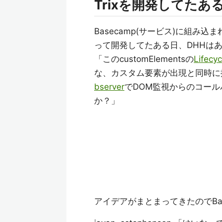
Trixを開発してたあ
Basecamp(サービス)に組み
って開発してたある日、DHHは
「このcustomElementsの
Lifecyc
な、カスタム要素が出現と同時に
bserver
でDOM監視からのコー
か？」
アイデアがまとまってきたのでBa