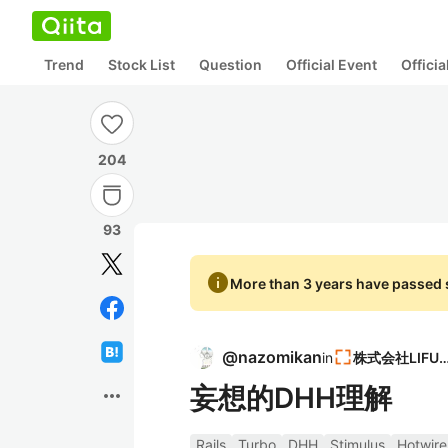
Trend
Stock List
Question
Official Event
Offici
204
93
info
More than 3 years have passed s
@
nazomikan
in
株式会社LIFU
妄想的DHH理解
more_horiz
Rails
Turbo
DHH
Stimulus
Hotwire