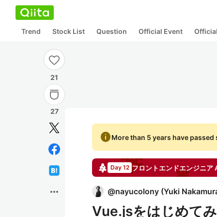
Trend
Stock List
Question
Official Event
Offici
21
27
info
More than 5 years have passed s
フロントエンドエンジニア
A
Day 12
more_horiz
@
nayucolony
(
Yuki Nakamur
Vue.jsをはじめて