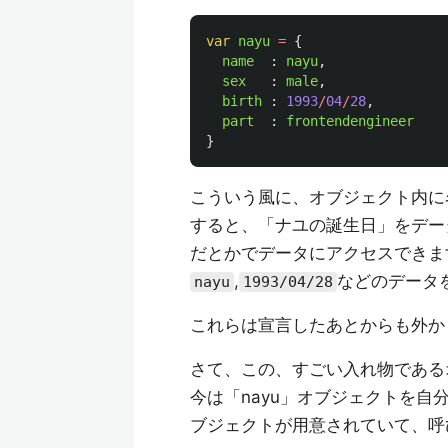
var
nayu
=
{
name
:
nayu
,
sex
:
male
,
birth
:
1993
/
04
/
28
,
part
:
frontendengineer
}
こういう風に、オブジェクト内に
すると、「ナユの誕生日」をデー
だとかでデータにアクセスできま
,
などのデータ
nayu
1993/04/28
これらは宣言したあとからも外か
さて、この、すごい入れ物である
今は「nayu」オブジェクトを自分
ブジェクトが用意されていて、呼