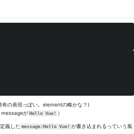
特有の表現っぽい。elementの略かな？)
essageが
）
Hello Vue!
で定義した
が書き込まれるっていう風
message:Hello Vue!