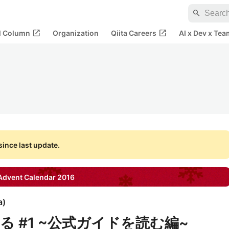
search
open_in_new
open_in_new
al Column
Organization
Qiita Careers
AI x Dev x Tea
ince last update.
dvent Calendar
2016
a
)
みる #1 ~公式ガイドを読む編~