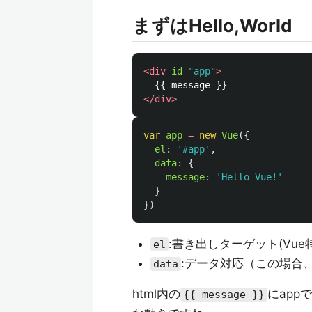
まずはHello,World
<div
id=
"app"
>
</div>
var
app
=
new
Vue
({
el
:
'
#app
'
,
data
:
{
message
:
'
Hello Vue!
'
}
})
:書き出しターゲット(Vue
el
:データ対応（この場合、m
data
html内の
にapp
{{ message }}