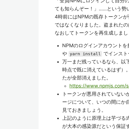
「全員NPMにログインして自分
ても知らんぞー！」……という勢
4時前にはNPMの既存トークン
ではなくなりました。盗まれたの
なおしてトークンを再生成しまし
NPMのログインアカウントを
や
でインスト
yarn install
万一まだ残っているなら、以下
時点で既に消えているはず）
たが全部消えました。
https://www.npmjs.com/s
トークンが悪用されていないか
ージについて、いつの間にか
見ておきましょう。
上記のように原理上は芋づる式に感
が大本の感染源だという保証すら今