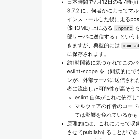
日本時間で7月12日の夜7時頃に公
3.7.2 に、何者かによっ
インストールした後に走るpost
($HOME) 上にある
を
.npmrc
部サーバに送信する」という
きますが、典型的には
npm a
に保存されます。
約1時間後に気づかれてこのバ
eslint-scope を（間
ンが、外部サーバに送信され
者に流出した可能性が高そう
eslint 自体がこれに依存
マルウェアの作者のコード
ては影響を免れているかも
原理的には、これによって収
させてpublishすること