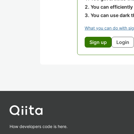
You can efficiently
You can use dark 
What you can do with si
Sign up
Login
How developers code is here.