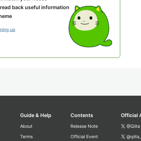
 read back useful information
theme
gning up
Guide & Help
Contents
Official
About
Release Note
@Qiita
Terms
Official Event
@qiita