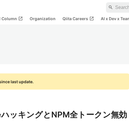
search
open_in_new
open_in_new
al Column
Organization
Qiita Careers
AI x Dev x Tea
ince last update.
scopeハッキングとNPM全トークン無効