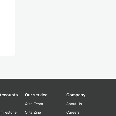
 Accounts
Our service
Company
Qiita Team
About Us
_milestone
Qiita Zine
Careers