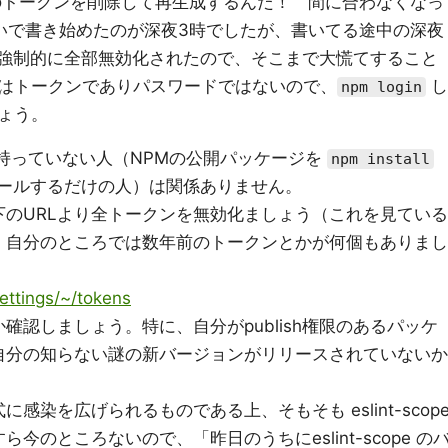
のトークンを削除して再生成するんだ！ 間に合わなくなっ
いで書き始めたのが深夜3時でしたが、書いてる途中の深夜
が強制的に全部無効化されたので、そこまで大慌てすること
はトークンでありパスワードではないので、
し
npm login
ょう。
持っていない人（NPMの公開パッケージを
npm install
ールするだけの人）は関係ありません。
のURLより全トークンを無効化ましょう（これを見ている
。自分のところでは数年前のトークンとかが何個もありまし
ettings/~/tokens
確認しましょう。特に、自分がpublish権限のあるパッケ
自分の知らない謎の新バージョンがリリースされていないか
染を広げられるものである上、そもそも eslint-scop
のところないので、「昨日のうちにeslint-scope の