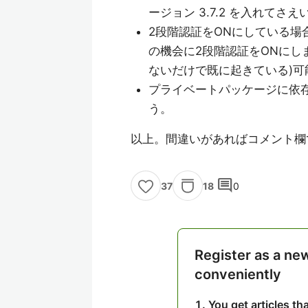
ージョン 3.7.2 を入れて
2段階認証をONにしている
の機会に2段階認証をONにし
ないだけで既に起きている)可
プライベートパッケージに依存
う。
以上。間違いがあればコメント欄
comment
18
0
37
Register as a ne
conveniently
You get articles t