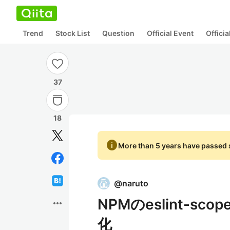
Trend
Stock List
Question
Official Event
Offici
37
18
info
More than 5 years have passed s
@
naruto
NPMのeslint-
more_horiz
化