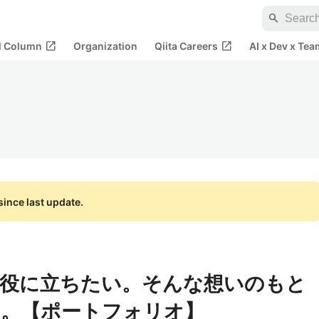
search
open_in_new
open_in_new
al Column
Organization
Qiita Careers
AI x Dev x Tea
ince last update.
役に立ちたい。そんな想いのもと
す。【ポートフォリオ】