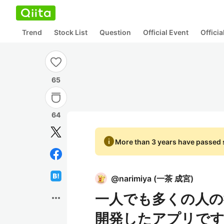
Trend
Stock List
Question
Official Event
Offici
65
64
info
More than 3 years have passed s
@
narimiya
(
一茶 成宮
)
一人でも多くの人の
more_horiz
開発したアプリで